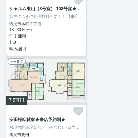
シャルム東山（3号室） 103号室★来店予約制★
貸主につき仲介手数料不要！！
【来店予約制】
※ご連絡は前日1２：００ま
鴻巣市本町３丁目
1K (30.59㎡)
仲手無料
礼0
即入居可
一戸建て
7.5
万円
安田様邸貸家★来店予約制★
敷地内駐車場２台可（軽含む）♪日当たり良好♪近隣にはケーズデンキ、ニトリ、ビバホームセンター、生鮮市場TOP、メガドンキ、ラウンドワン、マクドナルド、話題の資さんうどん等、生活に便利な店舗がそろっています！
鴻巣市箕田