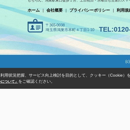
もちろん、鴻巣駅東口徒歩１分、土日祝日・水曜日も営業のスマ
ホーム
会社概要
プライバシーポリシー
利用規
〒365-0038
TEL:0120-
埼玉県鴻巣市本町４丁目1-10
(c
利用状況把握、サービス向上検討を目的として、クッキー（Cookie）
をご確認ください。
扱いについて」