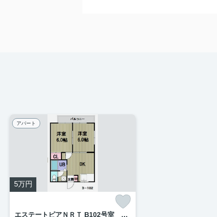
アパート
5
万円
エステートピアＮＲＴ B102号室 ★来店予約制★