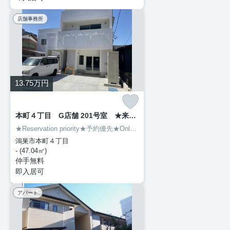
店舗事務所
13.75
万円
本町４丁目 G店舗 201号室 ★来店予約制★
★Reservation priority★予約優先★Only Japanese★
【予約制】
※ご連絡
鴻巣市本町４丁目
- (47.04㎡)
仲手無料
即入居可
アパート