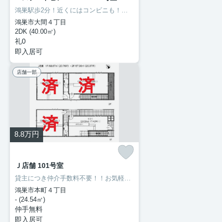
鴻巣駅歩2分！近くにはコンビニも！室内設備はエアコン・追い焚き・CATVなど。全洋室で掃除も楽々過ごしやすいお部屋でバルコニー付きです♪鴻巣で、あなたのニーズに合ったお部屋探しをお手伝いいたします！まずは当社へご連絡をお待ちしております(*^^*)
鴻巣市大間４丁目
2DK (40.00㎡)
礼0
即入居可
店舗一部
8.8
万円
Ｊ店舗 101号室
貸主につき仲介手数料不要！！お気軽にお問い合わせ下さい。
鴻巣市本町４丁目
- (24.54㎡)
仲手無料
即入居可