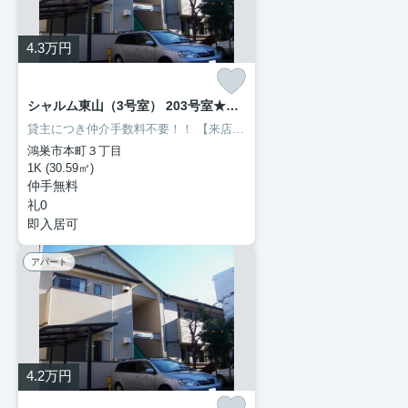
4.3
万円
シャルム東山（3号室） 203号室★来店予約制★
貸主につき仲介手数料不要！！
【来店予約制】
※ご連絡は前日1２：００ま
鴻巣市本町３丁目
1K (30.59㎡)
仲手無料
礼0
即入居可
アパート
4.2
万円