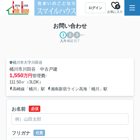
0
ログイン
お気に入り
お問い合わせ
入力
確認
完了
桶川市大字川田谷
桶川市川田谷 中古戸建
1,550
万円
管理費
-
111.50㎡（3LDK）
高崎線「桶川」駅
湘南新宿ライン高海「桶川」駅
お名前
必須
フリガナ
任意