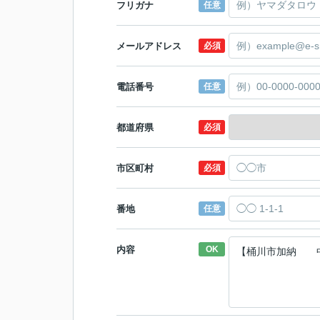
フリガナ
任意
メールアドレス
必須
電話番号
任意
都道府県
必須
市区町村
必須
番地
任意
内容
OK