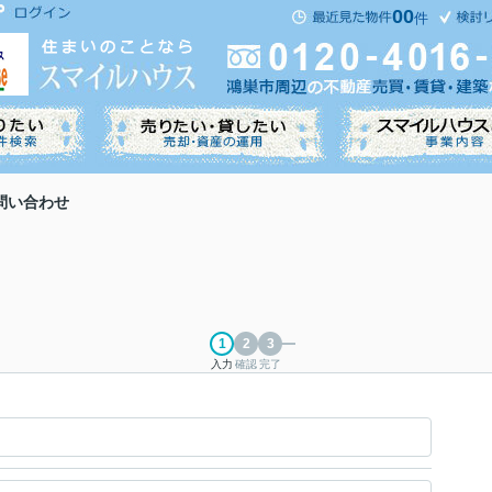
00
件
問い合わせ
入力
確認
完了