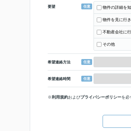
要望
任意
物件の詳細を
物件を見に行
不動産会社に
その他
希望連絡方法
任意
希望連絡時間
任意
※
利用規約
および
プライバシーポリシー
を必