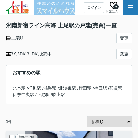
0
ログイン
お気に入り
湘南新宿ライン高海 上尾駅の戸建(売買)一覧
上尾駅
変更
3K,3DK,3LDK,販売中
変更
おすすめの駅
北本駅
/
桶川駅
/
鴻巣駅
/
北鴻巣駅
/
行田駅
/
持田駅
/
羽貫駅
/
伊奈中央駅
/
上尾駅
/
吹上駅
1
件
新築一戸建