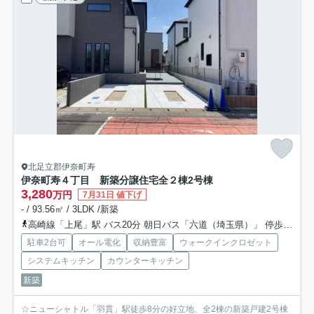
北足立郡伊奈町寿
伊奈町寿４丁目 新築分譲住宅全２棟
2号棟
3,280
万円
7月31日 値下げ
- / 93.56㎡ / 3LDK /新築
高崎線「上尾」駅 バス20分 朝日バス「六道（埼玉県）」 停歩7分
駐車2台可
オール電化
収納豊富
ウォークインクロゼット
システムキッチン
カウンターキッチン
新築
☆ニューシャトル「羽貫」駅徒歩8分の好立地、全2棟の新築戸建2号棟