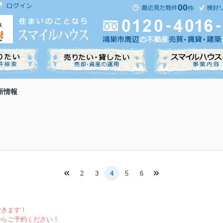
00
件
新情報
2
3
4
5
6
できます！
からご予約ください！