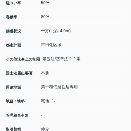
50%
建ぺい率
80%
容積率
一方(北西 4.0m)
接道状況
市街化区域
都市計画
景観法/基準法２２条
その他法令上の制限
不要
国土法届出要否
第一種低層住居専用
用途地域
宅地 / -
地目 / 地勢
-
管理組合有無
仲介
取引態様