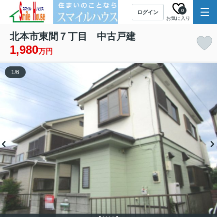
0
ログイン
お気に入り
北本市東間７丁目 中古戸建
1,980
万円
1
/
6