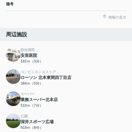
備考
情報の見方
周辺施設
総合病院
安里医院
182ｍ（3分）
コンビニエンスストア
ローソン 北本東間四丁目店
384ｍ（5分）
スーパー
業務スーパー北本店
510ｍ（7分）
公園
深井スポーツ広場
618ｍ（8分）