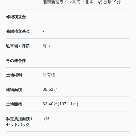
湘南新宿ライン高海
「
北本
」駅 徒歩19分
-
修繕積立金
-
修繕積立基金
有 / -
駐車場 / 月額
その他条件
所有権
土地権利
85.51㎡
建物面積
32.40坪(107.11㎡)
土地面積
-/無
私道負担面積 /
セットバック