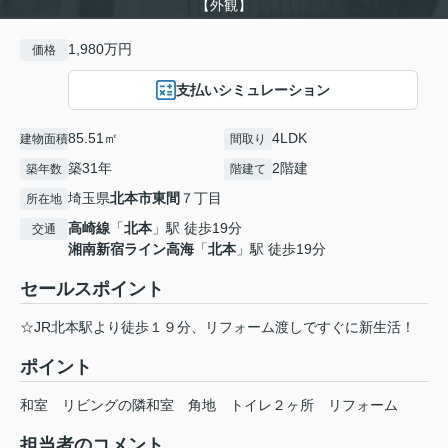
【外観】
1,980万円
価格
支払いシミュレーション
85.51㎡
4LDK
建物面積
間取り
築31年
2階建
築年数
階建て
埼玉県
北本市
東間
７丁目
所在地
高崎線
「
北本
」駅 徒歩19分
交通
湘南新宿ライン高海
「
北本
」駅 徒歩19分
セールスポイント
☆JR北本駅より徒歩１９分、リフォーム渡しですぐに新生活！
ポイント
和室
リビングの隣和室
角地
トイレ２ヶ所
リフォーム
担当者のコメント