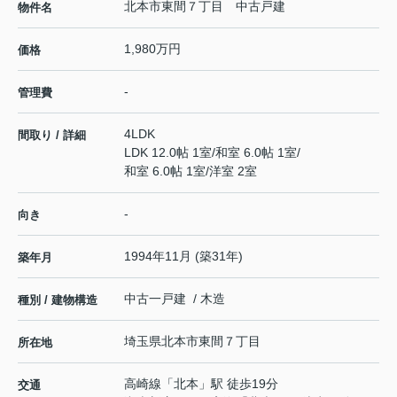
北本市東間７丁目 中古戸建
物件名
1,980万円
価格
-
管理費
4LDK
間取り / 詳細
LDK 12.0帖 1室
/
和室 6.0帖 1室
/
和室 6.0帖 1室
/
洋室 2室
-
向き
1994年11月 (築31年)
築年月
中古一戸建 / 木造
種別 / 建物構造
埼玉県
北本市
東間
７丁目
所在地
高崎線
「
北本
」駅 徒歩19分
交通