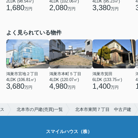
2LDK (98.54㎡)
4LDK (102.06㎡)
4LDK (95.23㎡)
4
1,680
2,080
3,380
万円
万円
万円
よく見られている物件
鴻巣市宮地２丁目
鴻巣市本町５丁目
鴻巣市箕田
4LDK (106.81㎡)
4LDK (120.07㎡)
6LDK (133.75㎡)
4
3,680
4,980
1,400
万円
万円
万円
ウス
北本市の戸建(売買)一覧
北本市東間７丁目 中古戸建
スマイルハウス（株）