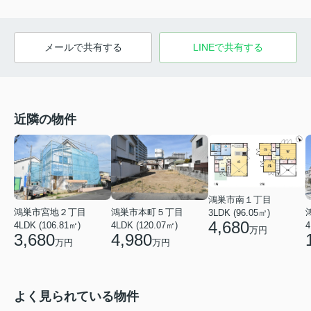
メールで共有する
LINEで共有する
近隣の物件
鴻巣市南１丁目
鴻巣市宮地２丁目
鴻巣市本町５丁目
3LDK (96.05㎡)
4,680
4LDK (106.81㎡)
4LDK (120.07㎡)
4
万円
3,680
4,980
万円
万円
よく見られている物件