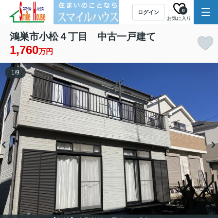
0
ログイン
お気に入り
鴻巣市小松４丁目 中古一戸建て
1,760
万円
1
/
9