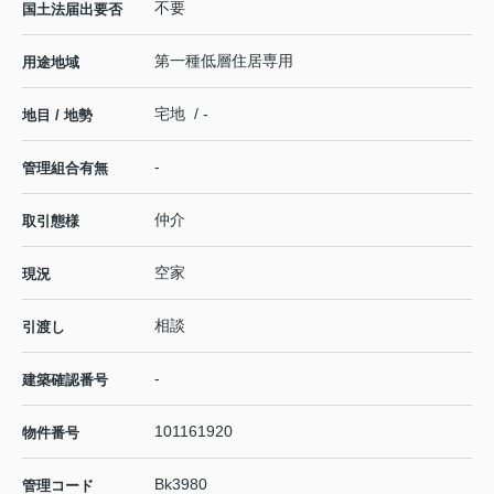
不要
国土法届出要否
第一種低層住居専用
用途地域
宅地 / -
地目 / 地勢
-
管理組合有無
仲介
取引態様
空家
現況
相談
引渡し
-
建築確認番号
101161920
物件番号
Bk3980
管理コード