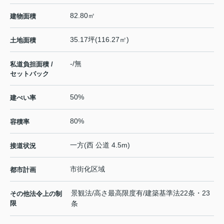
82.80㎡
建物面積
35.17坪(116.27㎡)
土地面積
-/無
私道負担面積 /
セットバック
50%
建ぺい率
80%
容積率
一方(西 公道 4.5m)
接道状況
市街化区域
都市計画
景観法/高さ最高限度有/建築基準法22条・23
その他法令上の制
限
条