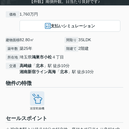
【外観】南側外観。日当たり良好です♪
1,760万円
価格
支払いシミュレーション
82.80㎡
3SLDK
建物面積
間取り
築25年
2階建
築年数
階建て
埼玉県
鴻巣市
小松
４丁目
所在地
高崎線
「
北本
」駅 徒歩10分
交通
湘南新宿ライン高海
「
北本
」駅 徒歩10分
物件の特徴
浴室乾燥機
セールスポイント