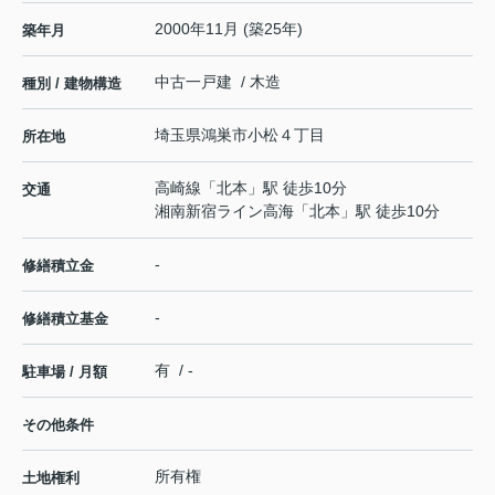
2000年11月 (築25年)
築年月
中古一戸建 / 木造
種別 / 建物構造
埼玉県
鴻巣市
小松
４丁目
所在地
高崎線
「
北本
」駅 徒歩10分
交通
湘南新宿ライン高海
「
北本
」駅 徒歩10分
-
修繕積立金
-
修繕積立基金
有 / -
駐車場 / 月額
その他条件
所有権
土地権利