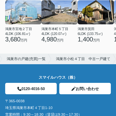
鴻巣市宮地２丁目
鴻巣市本町５丁目
鴻巣市箕田
4LDK (106.81㎡)
4LDK (120.07㎡)
6LDK (133.75㎡)
4
3,680
4,980
1,400
万円
万円
万円
鴻巣市の戸建(売買)一覧
鴻巣市小松４丁目 中古一戸建て
スマイルハウス（株）
0120-4016-50
お問い合わせ
〒365-0038
埼玉県鴻巣市本町４丁目1-10
営業時間：
9:30～18:30（賃貸は9:30～17:30）