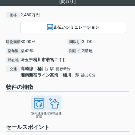
【間取り】
2,480万円
価格
支払いシミュレーション
80.00㎡
3LDK
建物面積
間取り
築42年
2階建
築年数
階建て
埼玉県
桶川市
若宮
２丁目
所在地
高崎線
「
桶川
」駅 徒歩6分
交通
湘南新宿ライン高海
「
桶川
」駅 徒歩6分
物件の特徴
室内洗濯機
浴室乾燥機
置場
セールスポイント