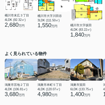
桶川市末広３丁目
桶川市大字川田谷
4LDK (92.32㎡)
3LDK (111.50㎡)
2,680
1,550
桶川市大字坂田
万円
万円
4LDK (83.22㎡)
1,840
万円
よく見られている物件
鴻巣市宮地２丁目
鴻巣市本町５丁目
鴻巣市箕田
4LDK (106.81㎡)
4LDK (120.07㎡)
6LDK (133.75㎡)
4
3,680
4,980
1,400
万円
万円
万円