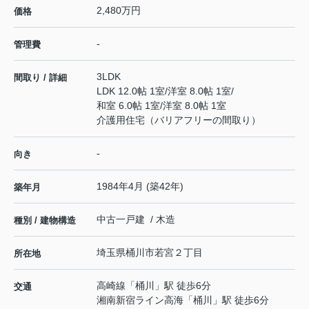
2,480万円
価格
-
管理費
3LDK
間取り / 詳細
LDK 12.0帖 1室
/
洋室 8.0帖 1室
/
和室 6.0帖 1室
/
洋室 8.0帖 1室
介護用住宅（バリアフリーの間取り）
-
向き
1984年4月 (築42年)
築年月
中古一戸建 / 木造
種別 / 建物構造
埼玉県
桶川市
若宮
２丁目
所在地
高崎線
「
桶川
」駅 徒歩6分
交通
湘南新宿ライン高海
「
桶川
」駅 徒歩6分