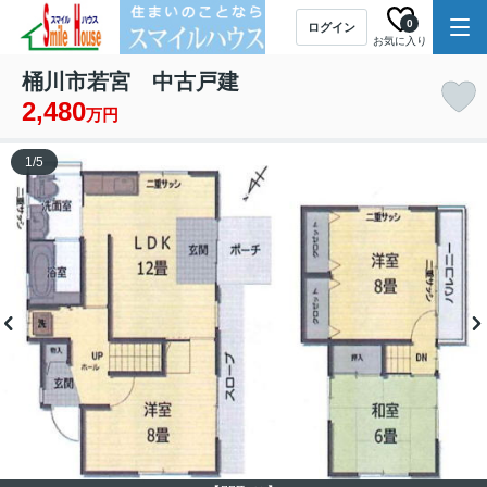
0
ログイン
お気に入り
桶川市若宮 中古戸建
2,480
万円
1
/
5