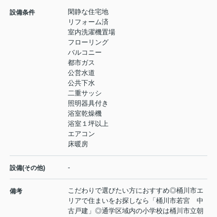
閑静な住宅地
設備条件
リフォーム済
室内洗濯機置場
フローリング
バルコニー
都市ガス
公営水道
公共下水
二重サッシ
照明器具付き
浴室乾燥機
浴室１坪以上
エアコン
床暖房
-
設備(その他)
こだわりで選びたい方におすすめ◎桶川市エ
備考
リアで住まいをお探しなら「桶川市若宮 中
古戸建」◎通学区域内の小学校は桶川市立朝