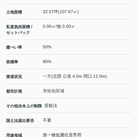
32.57坪(107.67㎡)
土地面積
0.00㎡/無 0.00㎡
私道負担面積 /
セットバック
50%
建ぺい率
80%
容積率
一方(北西 公道 4.0m 間口 11.0m)
接道状況
市街化区域
都市計画
景観法
その他法令上の制限
不要
国土法届出要否
第一種低層住居専用
用途地域