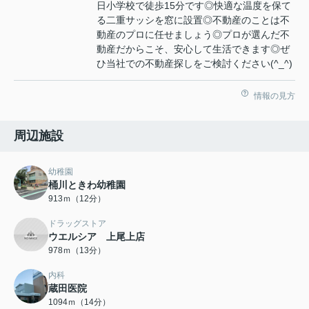
日小学校で徒歩15分です◎快適な温度を保て
る二重サッシを窓に設置◎不動産のことは不
動産のプロに任せましょう◎プロが選んだ不
動産だからこそ、安心して生活できます◎ぜ
ひ当社での不動産探しをご検討ください(^_^)
情報の見方
周辺施設
幼稚園
桶川ときわ幼稚園
913ｍ（12分）
ドラッグストア
ウエルシア 上尾上店
978ｍ（13分）
内科
蔵田医院
1094ｍ（14分）