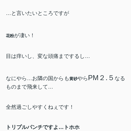
…と言いたいところですが
が凄い！
花粉
目は痒いし、変な頭痛までするし…
PM２.５
なにやら…お隣の国からも
やら
なる
黄砂
ものまで飛来して…
全然過ごしやすくねぇです！
トリプルパンチですよ…トホホ