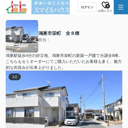
0
ログイン
お気に入り
鴻巣市栄町 全８棟
担当：
鴻巣駅徒歩4分の好立地、鴻巣市栄町の新築一戸建て分譲全8棟。
こちらもセミオーダーにてご購入いただいたお客様も多く、魅力
的な街並みが出来上がりました。
1
/
2