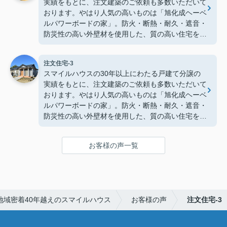
実績をもとに、注文建築のご依頼も多数いただいて
ったお住まいに仕上がりました。
おります。やはり人気の高いものは「旭化成ヘーベ
ルパワーボードの家」。防火・断熱・耐久・遮音・
防災性の高い外壁材を使用した、質の高い住宅をお
好みの間取りやデザインで建築します！
ここでは、インテリアコーディネーターの資格も持
注文住宅-3
つお施主様による吹き抜けのある住宅をご紹介！内
スマイルハウスの30年以上にわたる戸建て分譲の
装や照明の一つ一つにもこだわり、ペットと暮らす
実績をもとに、注文建築のご依頼も多数いただいて
素敵なお住まいに仕上がりました。
おります。やはり人気の高いものは「旭化成ヘーベ
ルパワーボードの家」。防火・断熱・耐久・遮音・
防災性の高い外壁材を使用した、質の高い住宅をお
好みの間取りやデザインで建築します！
こちらでは、広い土地にセカンドライフを充実させ
お客様の声一覧
る平屋建ての住宅をご紹介！縁側や雪見障子、床の
間などのある本格的な和室が魅力的なお住まいに仕
上がりました。
地域密着40年越えのスマイルハウス
お客様の声
注文住宅-3