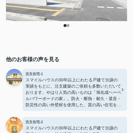
他のお客様の声を見る
注文住宅-1
スマイルハウスの30年以上にわたる戸建て分譲の
実績をもとに、注文建築のご依頼も多数いただいて
おります。やはり人気の高いものは「旭化成ヘーベ
ルパワーボードの家」。防火・断熱・耐久・遮音・
防災性の高い外壁材を使用した、質の高い住宅をお
好みの間取りやデザインで建築します！
こちらでは、鴻巣市内に建築させていただいたアメ
注文住宅-2
リカンスタイルの住宅をご紹介！特徴的な外観、広
スマイルハウスの30年以上にわたる戸建て分譲の
いカバードポーチなど、お施主様のこだわりが詰ま