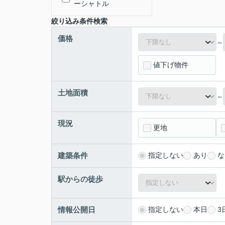
ーシャトル
絞り込み条件検索
価格
～
値下げ物件
土地面積
～
現況
更地
建築条件
指定しない
あり
な
駅からの徒歩
情報公開日
指定しない
本日
3