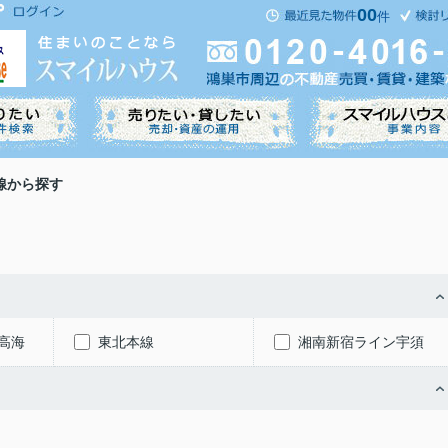
00
件
線から探す
高海
東北本線
湘南新宿ライン宇須