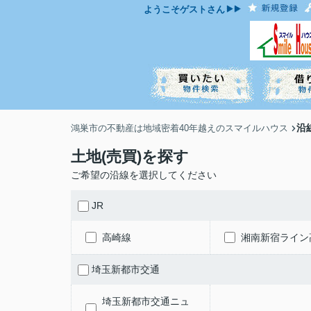
ようこそ
ゲスト
さん
沿
鴻巣市の不動産は地域密着40年越えのスマイルハウス
土地(売買)を探す
ご希望の沿線を選択してください
JR
高崎線
湘南新宿ライン
埼玉新都市交通
埼玉新都市交通ニュ