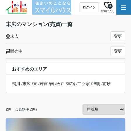
0
ログイン
お気に入り
末広のマンション(売買)一覧
末広
変更
販売中
変更
おすすめのエリア
鴨川
/
末広
/
東
/
若宮
/
南
/
石戸
/
本宿
/
二ツ家
/
神明
/
前砂
2
件（会員物件 2件）