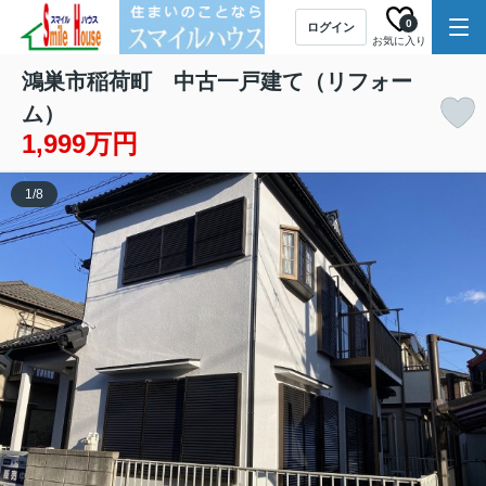
0
ログイン
お気に入り
鴻巣市稲荷町 中古一戸建て（リフォー
ム）
1,999万円
1
/
8