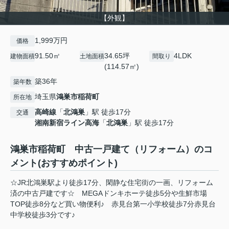
【外観】
1,999万円
価格
91.50㎡
34.65坪
4LDK
建物面積
土地面積
間取り
(114.57㎡)
築36年
築年数
埼玉県
鴻巣市
稲荷町
所在地
高崎線
「
北鴻巣
」駅 徒歩17分
交通
湘南新宿ライン高海
「
北鴻巣
」駅 徒歩17分
鴻巣市稲荷町 中古一戸建て（リフォーム）のコ
メント(おすすめポイント)
☆JR北鴻巣駅より徒歩17分、閑静な住宅街の一画、リフォーム
済の中古戸建です☆ MEGAドンキホーテ徒歩5分や生鮮市場
TOP徒歩8分など買い物便利♪ 赤見台第一小学校徒歩7分赤見台
中学校徒歩3分です♪