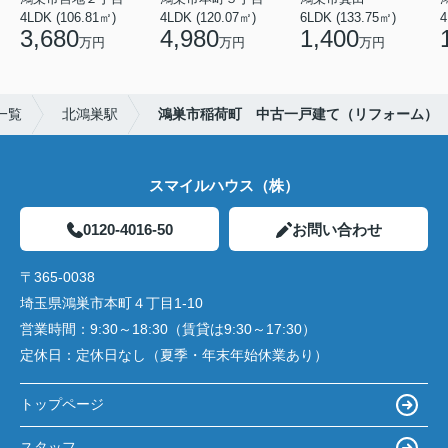
4LDK (106.81㎡)
4LDK (120.07㎡)
6LDK (133.75㎡)
4
3,680
4,980
1,400
万円
万円
万円
一覧
北鴻巣駅
鴻巣市稲荷町 中古一戸建て（リフォーム）
スマイルハウス（株）
0120-4016-50
お問い合わせ
〒365-0038
埼玉県鴻巣市本町４丁目1-10
営業時間：
9:30～18:30（賃貸は9:30～17:30）
定休日：
定休日なし（夏季・年末年始休業あり）
トップページ
スタッフ