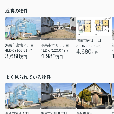
近隣の物件
鴻巣市南１丁目
鴻巣市宮地２丁目
鴻巣市本町５丁目
3LDK (96.05㎡)
4,680
4LDK (106.81㎡)
4LDK (120.07㎡)
4
万円
3,680
4,980
万円
万円
よく見られている物件
鴻巣市宮地２丁目
鴻巣市本町５丁目
鴻巣市箕田