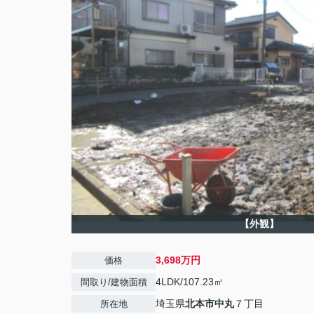
【外観】
3,698万円
価格
4LDK/107.23㎡
間取り/建物面積
埼玉県
北本市
中丸
７丁目
所在地