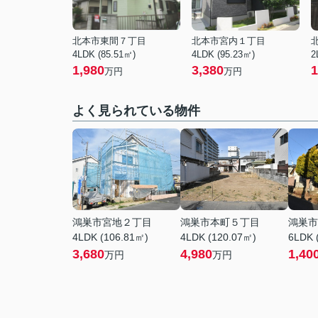
北本市東間７丁目
北本市宮内１丁目
4LDK (85.51㎡)
4LDK (95.23㎡)
2
1,980
3,380
1
万円
万円
よく見られている物件
鴻巣市宮地２丁目
鴻巣市本町５丁目
鴻巣市
4LDK (106.81㎡)
4LDK (120.07㎡)
6LDK 
3,680
4,980
1,40
万円
万円