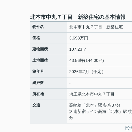
北本市中丸７丁目 新築住宅の基本情報
物件名
北本市中丸７丁目 新築住宅
価格
3,698万円
建物面積
107.23㎡
土地面積
43.56坪(144.00㎡)
築年月
2026年7月（予定）
総戸数
-
所在地
埼玉県
北本市
中丸
７丁目
交通
高崎線
「
北本
」駅 徒歩37分
湘南新宿ライン高海
「
北本
」駅 徒
分