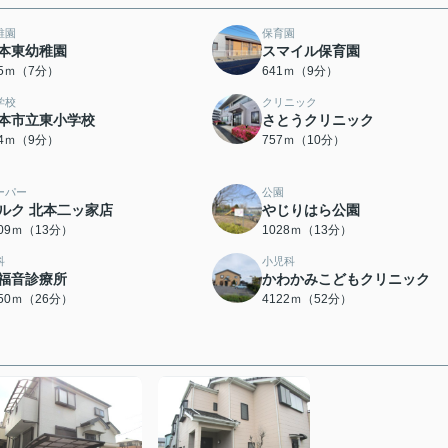
稚園
保育園
本東幼稚園
スマイル保育園
05ｍ（7分）
641ｍ（9分）
学校
クリニック
本市立東小学校
さとうクリニック
14ｍ（9分）
757ｍ（10分）
ーパー
公園
ルク 北本二ッ家店
やじりはら公園
009ｍ（13分）
1028ｍ（13分）
科
小児科
福音診療所
かわかみこどもクリニック
050ｍ（26分）
4122ｍ（52分）