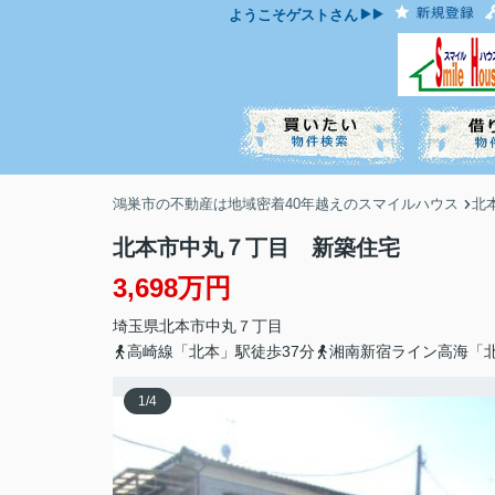
ようこそ
ゲスト
さん
鴻巣市の不動産は地域密着40年越えのスマイルハウス
北
北本市中丸７丁目 新築住宅
3,698万円
埼玉県
北本市
中丸
７丁目
高崎線「北本」駅徒歩37分
湘南新宿ライン高海「北
1
/
4