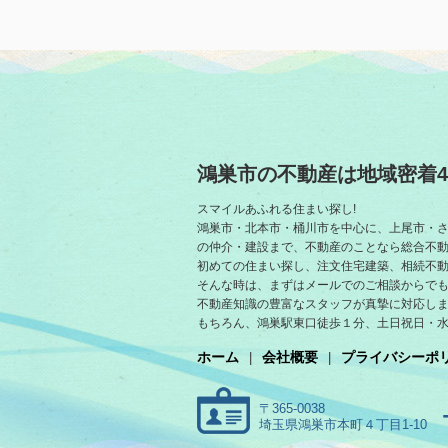
鴻巣市の不動産は地域密着4
スマイルあふれる住まい探し!
鴻巣市・北本市・桶川市を中心に、上尾市・
の仲介・建設まで、不動産のことなら総合不
初めての住まい探し、注文住宅建築、相続不
そんな時は、まずはメールでのご相談からでも
不動産知識の豊富なスタッフが真摯に対応し
もちろん、鴻巣駅東口徒歩１分、土日祝日・
ホーム
会社概要
プライバシーポ
〒365-0038
埼玉県鴻巣市本町４丁目1-10