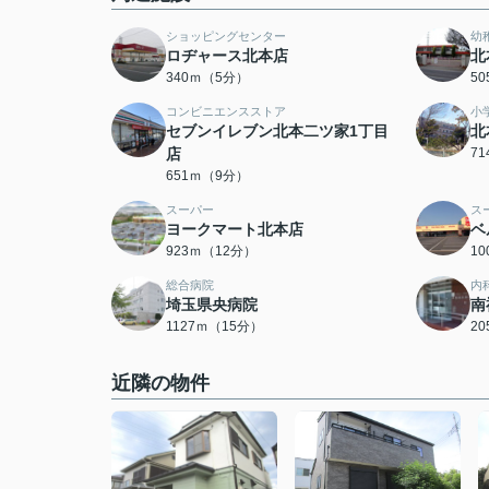
ショッピングセンター
幼
ロヂャース北本店
北
340ｍ（5分）
5
コンビニエンスストア
小
セブンイレブン北本二ツ家1丁目
北
店
7
651ｍ（9分）
スーパー
ス
ヨークマート北本店
ベ
923ｍ（12分）
1
総合病院
内
埼玉県央病院
南
1127ｍ（15分）
2
近隣の物件