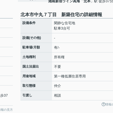
湘南新宿ライン高海
「
北本
」駅 徒歩37
北本市中丸７丁目 新築住宅の詳細情報
設備条件
閑静な住宅地
駐車3台可
設備(その他)
-
駐車場/月額
有/-
土地権利
所有権
国土法届出
不要
用途地域
第一種低層住居専用
取引態様
仲介
歩37
引渡し
相談
情報
情報の見方