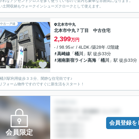
ゃれなアクセントクロスを多く使っているので室内も豪華な雰囲気になります。
い土間収納もウォークインシューズクロークとして使えます。
中古一戸建
北本市
中丸
北本市中丸７丁目 中古住宅
2,399
万円
- / 98.95㎡ / 4LDK /築28年 /2階建
高崎線
「
桶川
」駅 徒歩33分
湘南新宿ライン高海
「
桶川
」駅 徒歩33分
R桶川駅利用徒歩３３分、閑静な住宅街です♪
リフォーム物件ですのですぐに新生活をスタート！
会員登録を
会員限定