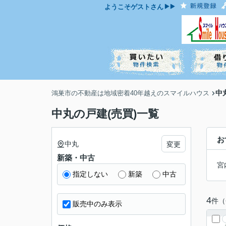
ようこそ
ゲスト
さん
中
鴻巣市の不動産は地域密着40年越えのスマイルハウス
中丸の戸建(売買)一覧
お
中丸
変更
新築・中古
宮
指定しない
新築
中古
4
件（
販売中のみ表示