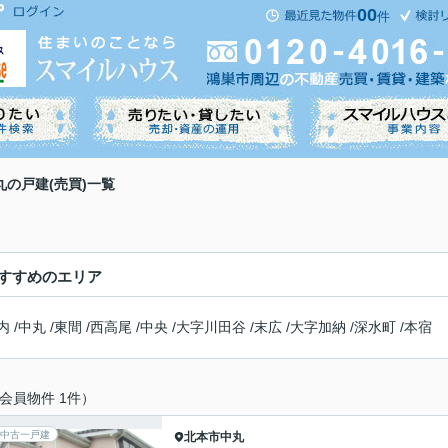
00
件
丸の戸建(売買)一覧
すすめのエリア
内
/
中丸
/
東間
/
西高尾
/
中央
/
大字川田谷
/
末広
/
大字加納
/
深水町
/
本宿
会員物件 1件）
中古一戸建
北本市
中丸