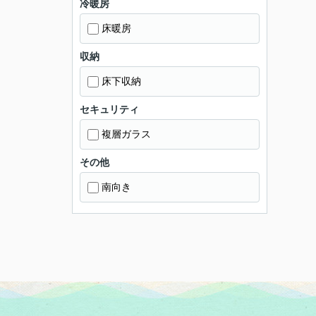
冷暖房
床暖房
収納
床下収納
セキュリティ
複層ガラス
その他
南向き