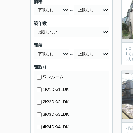
価格
～
築年数
面積
２０
～
すぐ
３方
間取り
ワンルーム
1K/1DK/1LDK
2K/2DK/2LDK
3K/3DK/3LDK
4K/4DK/4LDK
２階