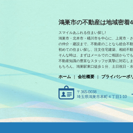
鴻巣市の不動産は地域密着4
スマイルあふれる住まい探し!
鴻巣市・北本市・桶川市を中心に、上尾市・
の仲介・建設まで、不動産のことなら総合不
初めての住まい探し、注文住宅建築、相続不
そんな時は、まずはメールでのご相談からでも
不動産知識の豊富なスタッフが真摯に対応し
もちろん、鴻巣駅東口徒歩１分、土日祝日・
ホーム
会社概要
プライバシーポ
〒365-0038
埼玉県鴻巣市本町４丁目1-10