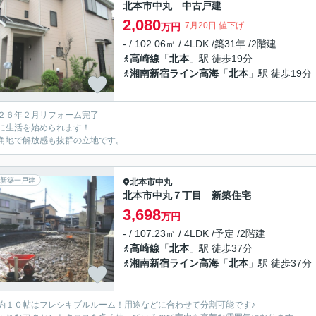
北本市中丸 中古戸建
2,080
7月20日 値下げ
万円
- / 102.06㎡ / 4LDK /築31年 /2階建
高崎線
「
北本
」駅 徒歩19分
湘南新宿ライン高海
「
北本
」駅 徒歩19分
２６年２月リフォーム完了
に生活を始められます！
角地で解放感も抜群の立地です。
新築一戸建
北本市
中丸
北本市中丸７丁目 新築住宅
3,698
万円
- / 107.23㎡ / 4LDK /予定 /2階建
高崎線
「
北本
」駅 徒歩37分
湘南新宿ライン高海
「
北本
」駅 徒歩37分
約１０帖はフレシキブルルーム！用途などに合わせて分割可能です♪