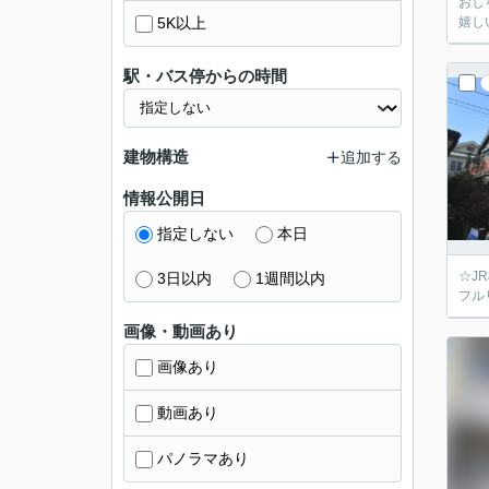
おし
5K以上
嬉し
駅・バス停からの時間
建物構造
追加する
情報公開日
指定しない
本日
☆J
3日以内
1週間以内
フル
画像・動画あり
画像あり
動画あり
パノラマあり