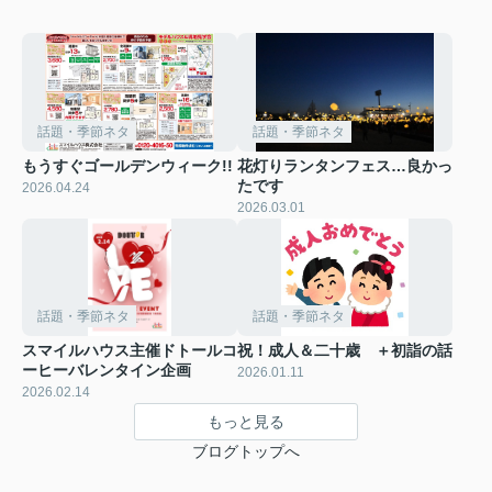
話題・季節ネタ
話題・季節ネタ
もうすぐゴールデンウィーク!!
花灯りランタンフェス…良かっ
たです
2026.04.24
2026.03.01
話題・季節ネタ
話題・季節ネタ
スマイルハウス主催ドトールコ
祝！成人＆二十歳 ＋初詣の話
ーヒーバレンタイン企画
2026.01.11
2026.02.14
もっと見る
ブログトップへ