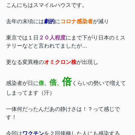
こんにちはスマイルハウスです。
去年の末頃には
劇的
に
コロナ感染者
が減り
東京では１日
２０人程度
にまで下がり日本のミス
テリーなどと言われてましたが…
更なる変異種の
オミクロン株
が出現し
倍
倍
感染者が日に
倍、
、
くらいの勢いで増えて
しまってます（汗）
一体何だったんだあの静けさは！？って感じで
す！
今回は
ワクチン
を２回接種した人にも感染する