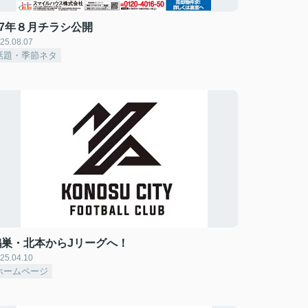
R7年８月チラシ公開
25.08.07
話題・季節ネタ
鴻巣・北本からJリーグへ！
25.04.10
ホームページ