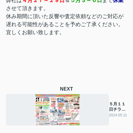
弊社は
４月２７～２９日
＆
５月３～６日
まで
休業
させて頂きます。
休み期間に頂いた反響や査定依頼などのご対応が
遅れる可能性があることを予めご了承ください。
宜しくお願い致します。
NEXT
５月１１
日チラシ
公開です
2024.05.11