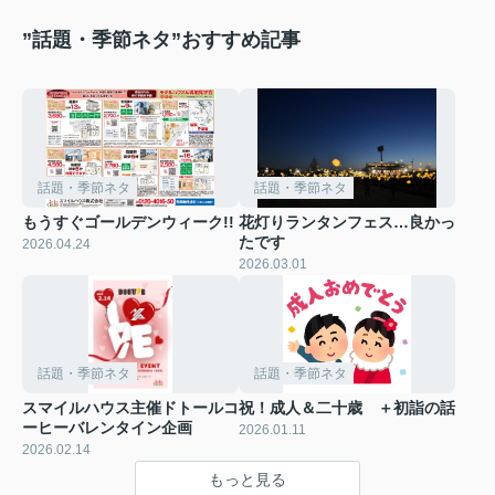
”話題・季節ネタ”おすすめ記事
話題・季節ネタ
話題・季節ネタ
もうすぐゴールデンウィーク!!
花灯りランタンフェス…良かっ
たです
2026.04.24
2026.03.01
話題・季節ネタ
話題・季節ネタ
スマイルハウス主催ドトールコ
祝！成人＆二十歳 ＋初詣の話
ーヒーバレンタイン企画
2026.01.11
2026.02.14
もっと見る