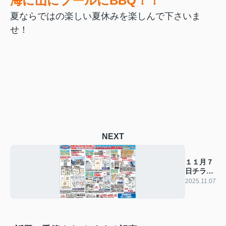
海に山にプールにBBQ！！
夏ならではの楽しい夏休みを楽しんで下さいま
せ！
NEXT
１１月７
日チラシ
公開♪
2025.11.07