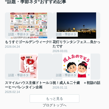
”話題・季節ネタ”おすすめ記事
話題・季節ネタ
話題・季節ネタ
もうすぐゴールデンウィーク!!
花灯りランタンフェス…良かっ
たです
2026.04.24
2026.03.01
話題・季節ネタ
話題・季節ネタ
スマイルハウス主催ドトールコ
祝！成人＆二十歳 ＋初詣の話
ーヒーバレンタイン企画
2026.01.11
2026.02.14
もっと見る
ブログトップへ