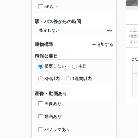
5K以上
駅・バス停からの時間
☆ニ
物便
ます
建物構造
追加する
情報公開日
北
指定しない
本日
3日以内
1週間以内
画像・動画あり
画像あり
動画あり
パノラマあり