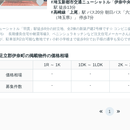
埼玉新都市交通ニューシャトル
「
伊奈中
駅 徒歩13分
高崎線
「
上尾
」駅 バス20分 朝日バス「六
（埼玉県）」 停歩7分
ューシャトル「羽貫」駅徒歩8分の好立地、全2棟の新築戸建2号棟です☆ コンビニ
利♪ 長期優良住宅や耐震等級3、ペニンシュラキッチンなど注文住宅メーカーさん
が、駐車並列2台可能な敷地です♪ 小針小学校まで徒歩9分でお子様の通学も安心です♪
足立郡伊奈町の掲載物件の価格相場
1R ～ 1K
1DK ～ 1LDK
2K ～ 
-
-
-
価格相場
-
-
-
募集件数
1