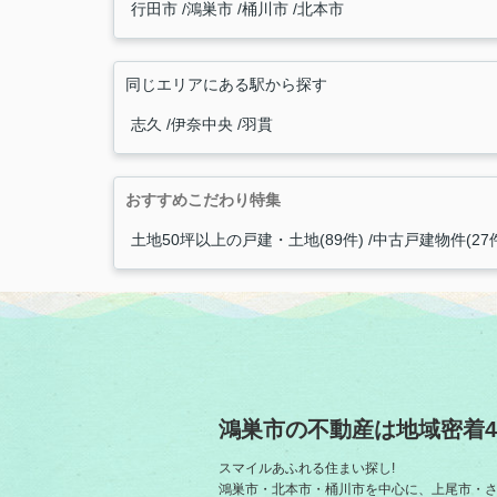
行田市
鴻巣市
桶川市
北本市
同じエリアにある駅から探す
志久
伊奈中央
羽貫
おすすめこだわり特集
土地50坪以上の戸建・土地(89件)
中古戸建物件(27
鴻巣市の不動産は地域密着4
スマイルあふれる住まい探し!
鴻巣市・北本市・桶川市を中心に、上尾市・