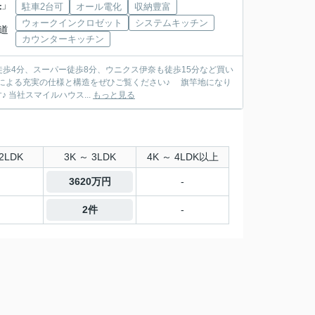
央
」
駐車2台可
オール電化
収納豊富
ウォークインクロゼット
システムキッチン
道
カウンターキッチン
徒歩4分、スーパー徒歩8分、ウニクス伊奈も徒歩15分など買い
による充実の仕様と構造をぜひご覧ください♪ 旗竿地になり
 当社スマイルハウス...
もっと見る
2LDK
3K ～ 3LDK
4K ～ 4LDK以上
3620万円
-
2件
-