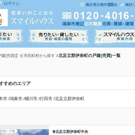
00
件
北足立郡伊奈町の戸建(売買)一覧
戸建(売買)】を市区町村から探す
すすめのエリア
本市
/
鴻巣市
/
桶川市
/
行田市
/
北足立郡伊奈町
新築一戸建
北足立郡伊奈町
中央