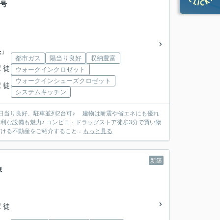
7号
央
」
都市ガス
陽当り良好
収納豊富
 徒
ウォークインクロゼット
ウォークインシューズクロゼット
 徒
システムキッチン
日当り良好、駐車並列2台可♪ 建物は耐震や省エネにも優れ
利な設備も魅力♪ コンビニ・ドラッグストア徒歩3分で買い物
る不動産をご紹介すること...
もっと見る
新築
棟
 徒