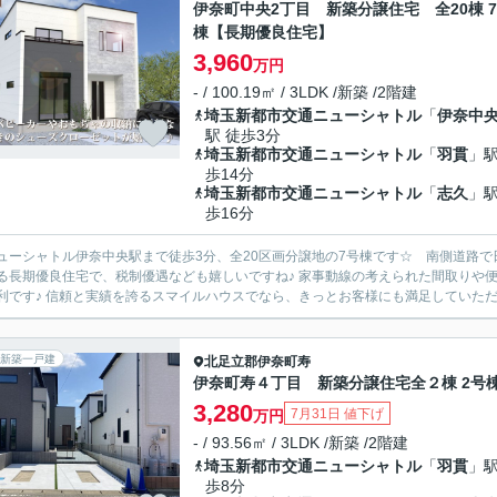
伊奈町中央2丁目 新築分譲住宅 全20棟 
棟【長期優良住宅】
3,960
万円
- / 100.19㎡ / 3LDK /新築 /2階建
埼玉新都市交通ニューシャトル
「
伊奈中
駅 徒歩3分
埼玉新都市交通ニューシャトル
「
羽貫
」駅
歩14分
埼玉新都市交通ニューシャトル
「
志久
」駅
歩16分
ューシャトル伊奈中央駅まで徒歩3分、全20区画分譲地の7号棟です☆ 南側道路で
る長期優良住宅で、税制優遇なども嬉しいですね♪ 家事動線の考えられた間取りや便
利です♪ 信頼と実績を誇るスマイルハウスでなら、きっとお客様にも満足していただけ
新築一戸建
北足立郡伊奈町
寿
伊奈町寿４丁目 新築分譲住宅全２棟 2号
3,280
7月31日 値下げ
万円
- / 93.56㎡ / 3LDK /新築 /2階建
埼玉新都市交通ニューシャトル
「
羽貫
」駅
歩8分