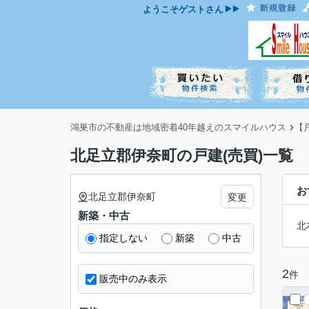
ようこそ
ゲスト
さん
鴻巣市の不動産は地域密着40年越えのスマイルハウス
【
北足立郡伊奈町の戸建(売買)一覧
お
北足立郡伊奈町
変更
新築・中古
北
指定しない
新築
中古
2
件
販売中のみ表示