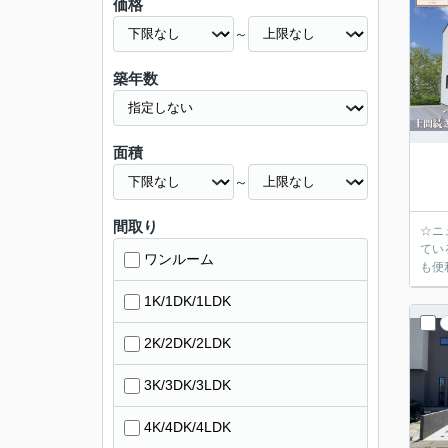
価格
～
築年数
面積
～
間取り
☆ニ
てい
ワンルーム
も便
1K/1DK/1LDK
2K/2DK/2LDK
3K/3DK/3LDK
4K/4DK/4LDK