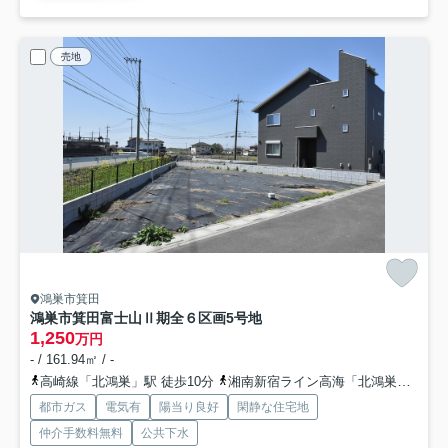
売地
鴻巣市箕田
鴻巣市箕田富士山Ⅱ期全６区画
5号地
1,250
万円
- / 161.94㎡ / -
高崎線「北鴻巣」駅 徒歩10分
湘南新宿ライン高海「北鴻巣」駅 徒歩10分
都市ガス
電気有
陽当り良好
閑静な住宅地
仲介手数料無料
公共下水