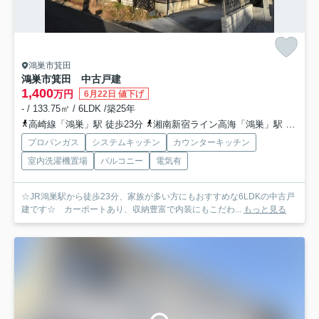
鴻巣市箕田
鴻巣市箕田 中古戸建
1,400
万円
6月22日 値下げ
- / 133.75㎡ / 6LDK /築25年
高崎線「鴻巣」駅 徒歩23分
湘南新宿ライン高海「鴻巣」駅 徒歩23分
プロパンガス
システムキッチン
カウンターキッチン
室内洗濯機置場
バルコニー
電気有
☆JR鴻巣駅から徒歩23分、家族が多い方にもおすすめな6LDKの中古戸
建です☆ カーポートあり、収納豊富で内装にもこだわ...
もっと見る