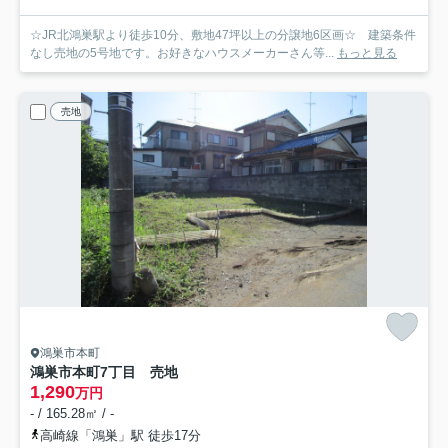
☆JR北鴻巣駅より徒歩10分、敷地47坪以上の分譲地6区画☆ 建築条件
なし売地の5号地です。お好きなハウスメーカーさん等...
もっと見る
売地
鴻巣市本町
鴻巣市本町7丁目 売地
1,290
万円
- / 165.28㎡ / -
高崎線「鴻巣」駅 徒歩17分