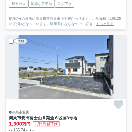
都市ガス
閑静な住宅地
公共下水
徒歩7分の場所に鴻巣市立鴻巣東小学校があります。土地面積は165.28
㎡(公簿)となっています。建築条件なしなので、好き...
もっと見る
売地
鴻巣市箕田
鴻巣市箕田富士山Ⅱ期全６区画
3号地
1,300
万円
1月5日 値下げ
- / 155.74㎡ / -