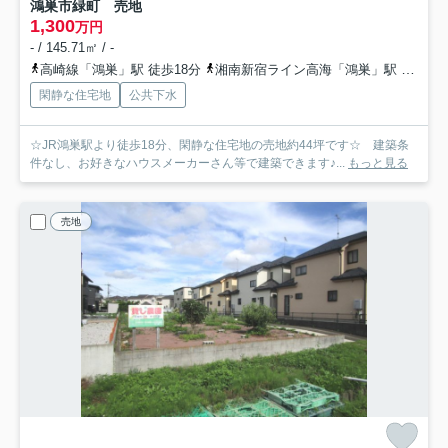
鴻巣市緑町 売地
1,300
万円
- / 145.71㎡ / -
高崎線「鴻巣」駅 徒歩18分
湘南新宿ライン高海「鴻巣」駅 徒歩18分
閑静な住宅地
公共下水
☆JR鴻巣駅より徒歩18分、閑静な住宅地の売地約44坪です☆ 建築条
件なし、お好きなハウスメーカーさん等で建築できます♪...
もっと見る
売地