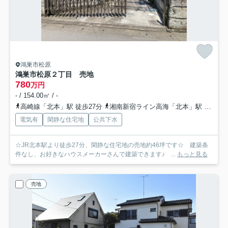
鴻巣市松原
鴻巣市松原２丁目 売地
780
万円
- / 154.00㎡ / -
高崎線「北本」駅 徒歩27分
湘南新宿ライン高海「北本」駅 徒歩27分
電気有
閑静な住宅地
公共下水
☆JR北本駅より徒歩27分、閑静な住宅地の売地約46坪です☆ 建築条
件なし、お好きなハウスメーカーさんで建築できます♪ ...
もっと見る
売地