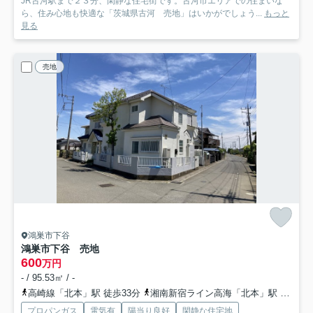
JR古河駅まで２３分、閑静な住宅街です。古河市エリアでの住まいな
ら、住み心地も快適な「茨城県古河 売地」はいかがでしょう...
もっと
見る
売地
鴻巣市下谷
鴻巣市下谷 売地
600
万円
- / 95.53㎡ / -
高崎線「北本」駅 徒歩33分
湘南新宿ライン高海「北本」駅 徒歩33分
プロパンガス
電気有
陽当り良好
閑静な住宅地