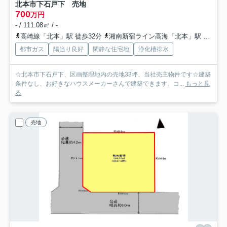
北本市下石戸下 売地
700
万円
- / 111.08㎡ / -
高崎線「北本」駅 徒歩32分
湘南新宿ライン高海「北本」駅 徒歩32分
都市ガス
陽当り良好
閑静な住宅地
浄化槽排水
☆北本市下石戸下、区画整理地内の売地33坪、当社売主物件です☆建築
条件なし、お好きなハウスメーカーさんで建築できます。コ...
もっと見
る
売地