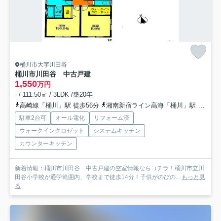
桶川市大字川田谷
桶川市川田谷 中古戸建
1,550
万円
- / 111.50㎡ / 3LDK /築20年
高崎線「桶川」駅 徒歩56分
湘南新宿ライン高海「桶川」駅 徒歩56分
駐車2台可
オール電化
リフォーム済
ウォークインクロゼット
システムキッチン
カウンターキッチン
新着情報：桶川市川田谷 中古戸建の空室情報ならコチラ！桶川市立川
田谷小学校が通学範囲内、学校まで徒歩14分！子供がのびの...
もっと見
る