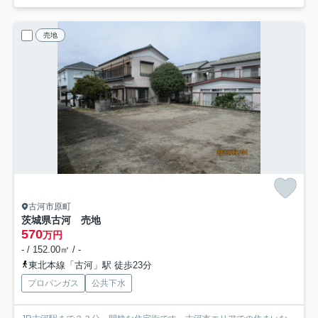
売地
古河市原町
茨城県古河 売地
570
万円
- / 152.00㎡ / -
東北本線「古河」駅 徒歩23分
プロパンガス
公共下水