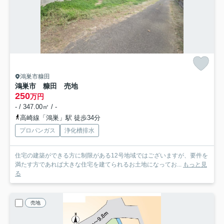
鴻巣市糠田
鴻巣市 糠田 売地
250
万円
- / 347.00㎡ / -
高崎線「鴻巣」駅 徒歩34分
プロパンガス
浄化槽排水
住宅の建築ができる方に制限がある12号地域ではございますが、要件を
満たす方であれば大きな住宅を建てられるお土地になってお...
もっと見
る
売地