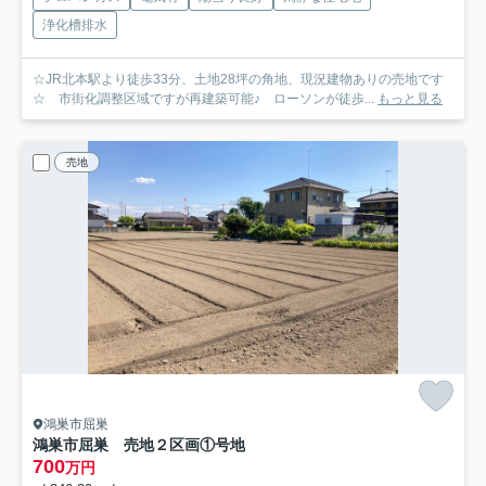
浄化槽排水
☆JR北本駅より徒歩33分、土地28坪の角地、現況建物ありの売地です
☆ 市街化調整区域ですが再建築可能♪ ローソンが徒歩...
もっと見る
売地
鴻巣市屈巣
鴻巣市屈巣 売地２区画
①号地
700
万円