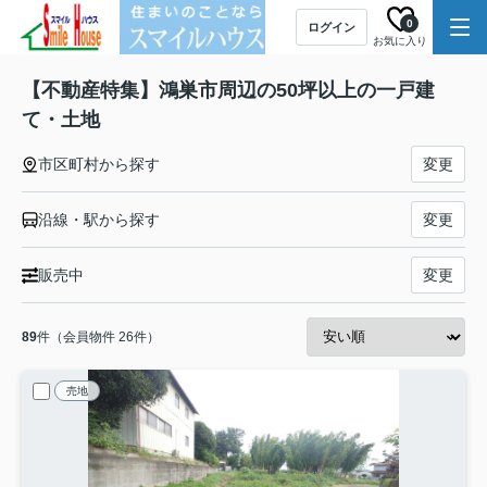
0
ログイン
お気に入り
【不動産特集】鴻巣市周辺の50坪以上の一戸建
て・土地
市区町村から探す
変更
沿線・駅から探す
変更
販売中
変更
89
件（会員物件 26件）
売地