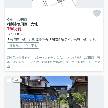
桶川市坂田西
桶川市坂田西 売地
780
万円
- / 121.85㎡ / -
高崎線「桶川」駅 徒歩32分
湘南新宿ライン高海「桶川」駅 徒歩32分
都市ガス
公共下水
新生活を失敗せず、スタートさせたいならこちらの「桶川市坂田西 売
地」はいかがでしょうか。徒歩16分の場所に桶川市立桶川東...
もっと見
る
売地