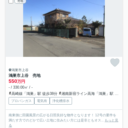
売地
鴻巣市上谷
鴻巣市上谷 売地
550
万円
- / 330.00㎡ / -
高崎線「鴻巣」駅 徒歩38分
湘南新宿ライン高海「鴻巣」駅 徒歩38分
プロパンガス
電気有
浄化槽排水
南東側に田園風景の広がる日照良好な物件となります！ 12号の要件を
満たす方でのどかで広い土地に住みたい方には是非ともオス...
もっと見
る