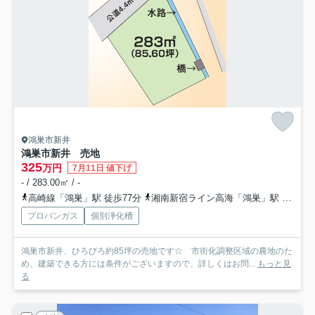
鴻巣市新井
鴻巣市新井 売地
325
万円
7月11日 値下げ
- / 283.00㎡ / -
高崎線「鴻巣」駅 徒歩77分
湘南新宿ライン高海「鴻巣」駅 徒歩77分
プロパンガス
個別浄化槽
鴻巣市新井、ひろびろ約85坪の売地です☆ 市街化調整区域の農地のた
め、建築できる方には条件がございますので、詳しくはお問...
もっと見
る