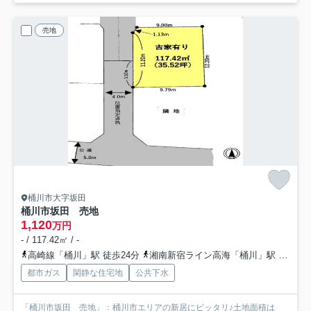
売地
桶川市大字坂田
桶川市坂田 売地
1,120
万円
- / 117.42㎡ / -
高崎線「桶川」駅 徒歩24分
湘南新宿ライン高海「桶川」駅 徒歩24分
都市ガス
閑静な住宅地
公共下水
「桶川市坂田 売地」：桶川市エリアの新居にピッタリ♪土地面積は