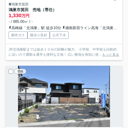
鴻巣市箕田
鴻巣市箕田 売地（専任）
1,330
万円
- / 885.00㎡ / -
高崎線「北鴻巣」駅 徒歩10分
湘南新宿ライン高海「北鴻巣」駅 徒歩10分
都市ガス
陽当り良好
公共下水
JR北鴻巣駅までは徒歩１０分の距離が魅力。 小学校、中学校も比較的
に近いので通勤＆通学も便利な立地！ 広い敷地を有効に使...
もっと見る
売地