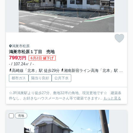
鴻巣市松原
鴻巣市松原１丁目 売地
799
万円
6月2日 値下げ
- / 107.24㎡ / -
高崎線「北本」駅 徒歩29分
湘南新宿ライン高海「北本」駅 徒歩29分
都市ガス
陽当り良好
公共下水
☆JR鴻巣駅より徒歩27分、敷地32坪の角地、現況更地です☆ 建築条
件なし、お好きなハウスメーカーさん等で建築できます♪...
もっと見る
売地