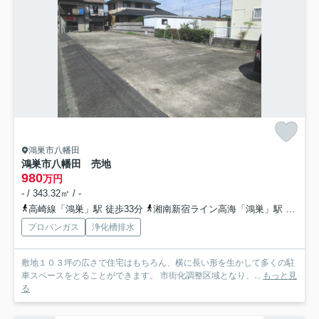
鴻巣市八幡田
鴻巣市八幡田 売地
980
万円
- / 343.32㎡ / -
高崎線「鴻巣」駅 徒歩33分
湘南新宿ライン高海「鴻巣」駅 徒歩33分
プロパンガス
浄化槽排水
敷地１０３坪の広さで住宅はもちろん、横に長い形を生かして多くの駐
車スペースをとることができます。 市街化調整区域となり、...
もっと見
る