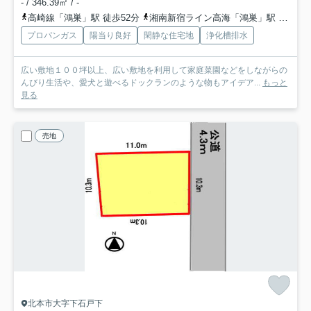
- / 346.39㎡ / -
高崎線「鴻巣」駅 徒歩52分
湘南新宿ライン高海「鴻巣」駅 徒歩52分
プロパンガス
陽当り良好
閑静な住宅地
浄化槽排水
広い敷地１００坪以上、広い敷地を利用して家庭菜園などをしながらの
んびり生活や、愛犬と遊べるドックランのような物もアイデア...
もっと
見る
売地
北本市大字下石戸下