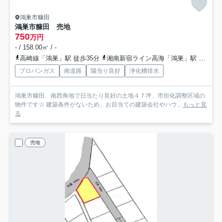
鴻巣市糠田
鴻巣市糠田 売地
750
万円
- / 158.00㎡ / -
高崎線「鴻巣」駅 徒歩35分
湘南新宿ライン高海「鴻巣」駅 徒歩35分
プロパンガス
南道路
陽当り良好
浄化槽排水
鴻巣市糠田、南西角地で日当たり良好の土地４７坪、市街化調整区域の
物件です☆ 建築条件がないため、お目当ての建築会社やハウ...
もっと見
る
売地