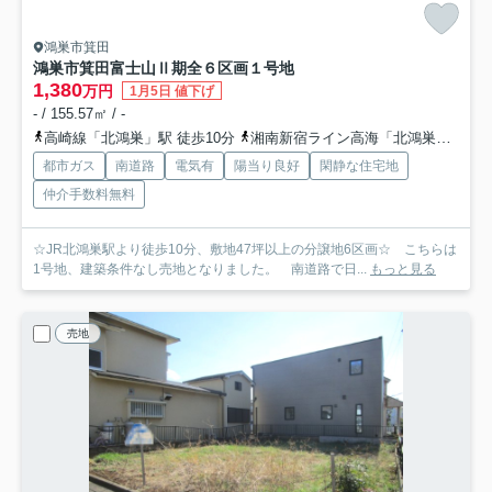
鴻巣市箕田
鴻巣市箕田富士山Ⅱ期全６区画
１号地
1,380
万円
1月5日 値下げ
- / 155.57㎡ / -
高崎線「北鴻巣」駅 徒歩10分
湘南新宿ライン高海「北鴻巣」駅 徒歩10分
都市ガス
南道路
電気有
陽当り良好
閑静な住宅地
仲介手数料無料
☆JR北鴻巣駅より徒歩10分、敷地47坪以上の分譲地6区画☆ こちらは
1号地、建築条件なし売地となりました。 南道路で日...
もっと見る
売地