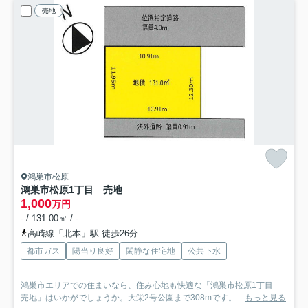
売地
鴻巣市松原
鴻巣市松原1丁目 売地
1,000
万円
- / 131.00㎡ / -
高崎線「北本」駅 徒歩26分
都市ガス
陽当り良好
閑静な住宅地
公共下水
鴻巣市エリアでの住まいなら、住み心地も快適な「鴻巣市松原1丁目
売地」はいかがでしょうか。大栄2号公園まで308mです。...
もっと見る