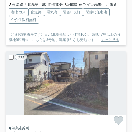
高崎線「北鴻巣」駅 徒歩10分
湘南新宿ライン高海「北鴻巣」駅 徒歩10分
都市ガス
南道路
電気有
陽当り良好
閑静な住宅地
仲介手数料無料
【当社売主物件です】☆JR北鴻巣駅より徒歩10分、敷地47坪以上の分
譲地6区画☆ こちらは3号地、建築条件なし売地です。...
もっと見る
売地
鴻巣市緑町