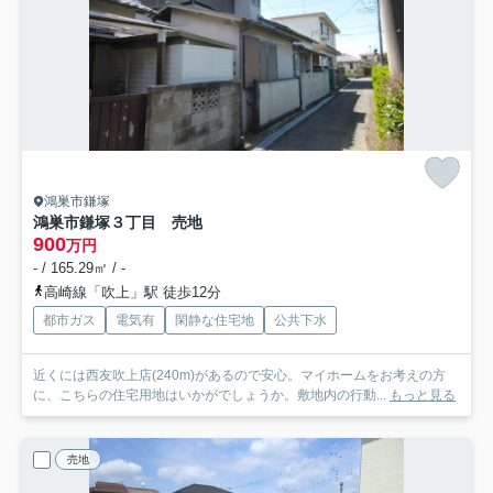
鴻巣市鎌塚
鴻巣市鎌塚３丁目 売地
900
万円
- / 165.29㎡ / -
高崎線「吹上」駅 徒歩12分
都市ガス
電気有
閑静な住宅地
公共下水
近くには西友吹上店(240m)があるので安心。マイホームをお考えの方
に、こちらの住宅用地はいかがでしょうか。敷地内の行動...
もっと見る
売地