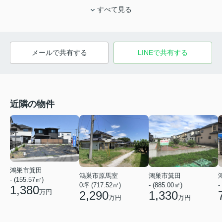
すべて見る
メールで共有する
LINEで共有する
近隣の物件
鴻巣市箕田
鴻巣市箕田
鴻巣市原馬室
- (155.57㎡)
- (885.00㎡)
0坪 (717.52㎡)
-
1,380
万円
1,330
2,290
万円
万円