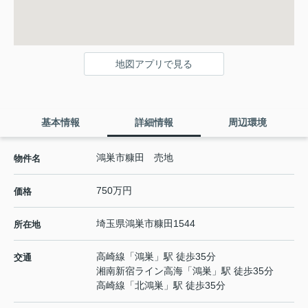
地図アプリで見る
基本情報
詳細情報
周辺環境
鴻巣市糠田 売地
物件名
750万円
価格
埼玉県
鴻巣市
糠田
1544
所在地
高崎線
「
鴻巣
」駅 徒歩35分
交通
湘南新宿ライン高海
「
鴻巣
」駅 徒歩35分
高崎線
「
北鴻巣
」駅 徒歩35分