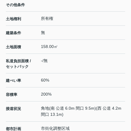
その他条件
所有権
土地権利
無
建築条件
158.00㎡
土地面積
-/無
私道負担面積 /
セットバック
60%
建ぺい率
200%
容積率
角地(南 公道 6.0m 間口 9.5m)(西 公道 4.2m
接道状況
間口 13.1m)
市街化調整区域
都市計画