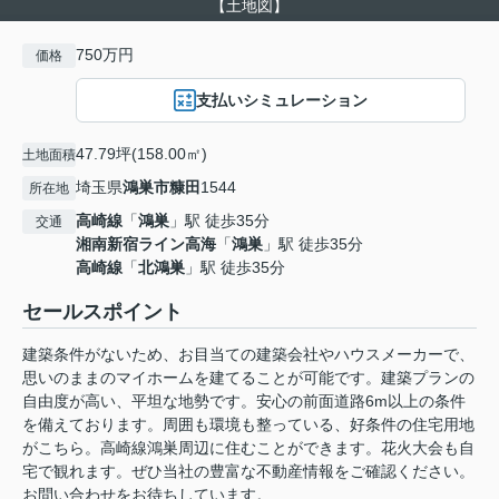
【土地図】
750万円
価格
支払いシミュレーション
47.79坪(158.00㎡)
土地面積
埼玉県
鴻巣市
糠田
1544
所在地
高崎線
「
鴻巣
」駅 徒歩35分
交通
湘南新宿ライン高海
「
鴻巣
」駅 徒歩35分
高崎線
「
北鴻巣
」駅 徒歩35分
セールスポイント
建築条件がないため、お目当ての建築会社やハウスメーカーで、
思いのままのマイホームを建てることが可能です。建築プランの
自由度が高い、平坦な地勢です。安心の前面道路6m以上の条件
を備えております。周囲も環境も整っている、好条件の住宅用地
がこちら。高崎線鴻巣周辺に住むことができます。花火大会も自
宅で観れます。ぜひ当社の豊富な不動産情報をご確認ください。
お問い合わせをお待ちしています。