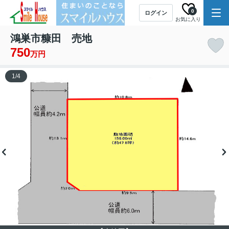
0
ログイン
お気に入り
鴻巣市糠田 売地
750
万円
1
/
4