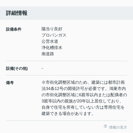
詳細情報
陽当り良好
設備条件
プロパンガス
公営水道
浄化槽排水
南道路
-
設備(その他)
※市街化調整区域のため、建築には都市計画
備考
法34条12号の開発許可が必要です。鴻巣市内
の市街化調整区域に6親等以内または配偶者の
3親等以内の親族が20年以上居住しており、
自身で住宅を所有していない方は専用住宅を
建築できる場合があります。
情報の見方