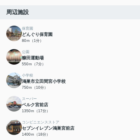
周辺施設
保育園
どんぐり保育園
80ｍ（1分）
公園
糠田運動場
550ｍ（7分）
小学校
鴻巣市立田間宮小学校
750ｍ（10分）
スーパー
ベルク宮前店
1350ｍ（17分）
コンビニエンスストア
セブンイレブン鴻巣宮前店
1400ｍ（18分）