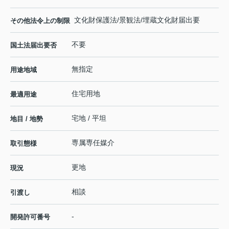
文化財保護法/景観法/埋蔵文化財届出要
その他法令上の制限
不要
国土法届出要否
無指定
用途地域
住宅用地
最適用途
宅地 / 平坦
地目 / 地勢
専属専任媒介
取引態様
更地
現況
相談
引渡し
-
開発許可番号