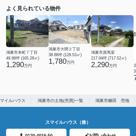
よく見られている物件
鴻巣市大間２丁目
鴻巣市本町７丁目
鴻巣市原馬室
38.88坪 (128.53㎡)
49.99坪 (165.28㎡)
217.04坪 (717.52㎡)
1,780
万円
1,290
2,290
万円
万円
3
スマイルハウス
鴻巣市の土地(売買)一覧
鴻巣市糠田 売地
スマイルハウス（株）
0120-4016-50
お問い合わせ