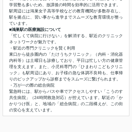
学習塾も多いため、放課後の時間を効率的に活用できます。
駅周辺には鴻巣女子高等学校などの教育機関が多数存在し、
駅を拠点に、習い事から進学までスムーズな教育環境が整っ
ています。
■鴻巣駅の医療施設について
「忙しくて病院に行けない」を解消する、駅近のクリニック
ネットワークが魅力です。
・駅近の専門クリニックを賢く利用
東口から徒歩圏内の「たけうちクリニック」（内科・消化器
内科等）は土曜日も診療しており、平日は忙しい方の健康管
理を支えます。また、小児科専門の「ひまわりこどもクリニ
ック」も駅周辺にあり、お子様の急な体調不良時も、仕事帰
りのピックアップから診察までをスムーズに繋げられます。
・万が一の際の総合病院
緊急時には、駅からバスや車でアクセスしやすい「こうのす
共生病院」（24時間救急対応）が控えています。駅近の「か
かりつけ医」と、地域の「総合病院」の二段構えが、この街
の安心を支えています。