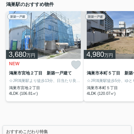
鴻巣駅のおすすめ物件
新築一戸建
新築一戸建
3,680
4,980
万円
万円
NEW
鴻巣市宮地２丁目 新築一戸建て
☆JR鴻巣駅より徒歩13分、日当たり良好な敷地42坪の新築戸建です☆ ZEH水準住宅・耐震等級2で安心・快適な暮らしを♪ コンビニ徒歩5分、スーパー徒歩7分など住環境も良好♪ 鴻巣北小学校徒歩12分です。
鴻巣市宮地２丁目
鴻巣市本町５丁目
4LDK (106.81㎡)
4LDK (120.07㎡)
おすすめこだわり特集