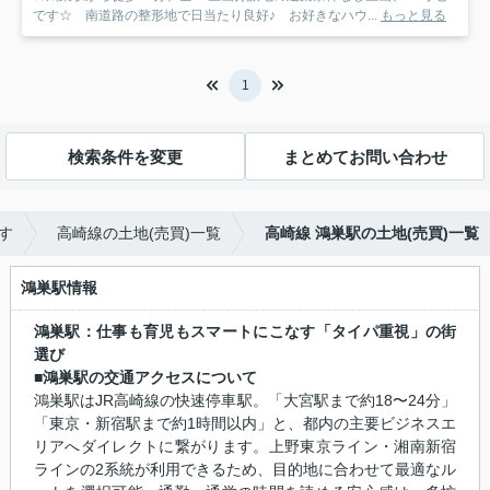
です☆ 南道路の整形地で日当たり良好♪ お好きなハウ...
もっと見る
1
検索条件を変更
まとめてお問い合わせ
す
高崎線の土地(売買)一覧
高崎線 鴻巣駅の土地(売買)一覧
鴻巣駅情報
鴻巣駅：仕事も育児もスマートにこなす「タイパ重視」の街
選び
■鴻巣駅の交通アクセスについて
鴻巣駅はJR高崎線の快速停車駅。「大宮駅まで約18〜24分」
「東京・新宿駅まで約1時間以内」と、都内の主要ビジネスエ
リアへダイレクトに繋がります。上野東京ライン・湘南新宿
ラインの2系統が利用できるため、目的地に合わせて最適なル