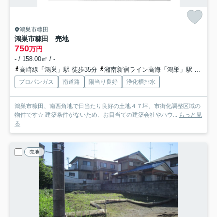
鴻巣市糠田
鴻巣市糠田 売地
750
万円
- / 158.00㎡ / -
高崎線「鴻巣」駅 徒歩35分
湘南新宿ライン高海「鴻巣」駅 徒歩35分
プロパンガス
南道路
陽当り良好
浄化槽排水
鴻巣市糠田、南西角地で日当たり良好の土地４７坪、市街化調整区域の
物件です☆ 建築条件がないため、お目当ての建築会社やハウ...
もっと見
る
売地