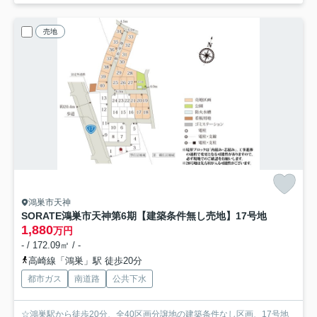
売地
鴻巣市天神
SORATE鴻巣市天神第6期【建築条件無し売地】
17号地
1,880
万円
- / 172.09㎡ / -
高崎線「鴻巣」駅 徒歩20分
都市ガス
南道路
公共下水
☆鴻巣駅から徒歩20分、全40区画分譲地の建築条件なし区画、17号地