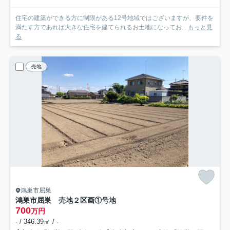
住宅の建築ができる方に制限がある12号地域ではございますが、要件を
満たす方であれば大きな住宅を建てられるお土地になってお...
もっと見
る
売地
鴻巣市屈巣
鴻巣市屈巣 売地２区画
①号地
700
万円
- / 346.39㎡ / -