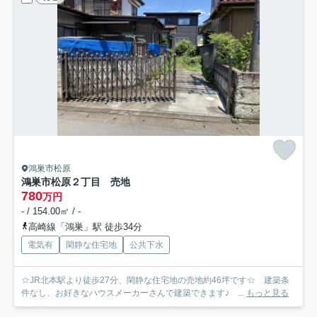
鴻巣市松原
鴻巣市松原２丁目 売地
780
万円
- / 154.00㎡ / -
高崎線「鴻巣」駅 徒歩34分
電気有
閑静な住宅地
公共下水
☆JR北本駅より徒歩27分、閑静な住宅地の売地約46坪です☆ 建築条
件なし、お好きなハウスメーカーさんで建築できます♪ ...
もっと見る