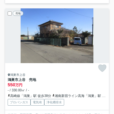
売地
鴻巣市上谷
鴻巣市上谷 売地
550
万円
- / 330.00㎡ / -
高崎線「鴻巣」駅 徒歩38分
湘南新宿ライン高海「鴻巣」駅 徒歩38分
プロパンガス
電気有
浄化槽排水