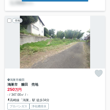
売地
鴻巣市糠田
鴻巣市 糠田 売地
250
万円
- / 347.00㎡ / -
高崎線「鴻巣」駅 徒歩34分
プロパンガス
浄化槽排水