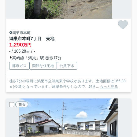
鴻巣市本町
鴻巣市本町7丁目 売地
1,290
万円
- / 165.28㎡ / -
高崎線「鴻巣」駅 徒歩17分
都市ガス
閑静な住宅地
公共下水
徒歩7分の場所に鴻巣市立鴻巣東小学校があります。土地面積は165.28
㎡(公簿)となっています。建築条件なしなので、好き...
もっと見る
売地