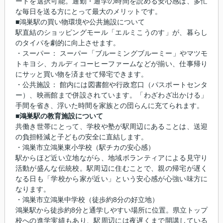
ートを選択可能。通勤・通学の時間を読める安心感は、多忙
な毎日を送る方にとって最大のメリットです。
■鴻巣駅の買い物環境や公共施設について
駅直結のショッピングモール「エルミこうのす」が、暮らし
のタイパを劇的に向上させます。
・スーパー： スーパー「ブルーミングブルーミー」やマツモ
トキヨシ、カルディコーヒーファームなどが揃い、仕事帰り
にサッと買い物を済ませて帰宅できます。
・公共施設： 館内には図書館や行政窓口（パスポートセンタ
ー）、映画館まで併設されています。「わざわざ出かける」
手間を省き、浮いた時間を家族との団らんに充てられます。
■鴻巣駅の教育施設について
共働き世帯にとって、学校や塾が駅周辺にあることは、送迎
の負担軽減と子どもの安全に直結します。
・鴻巣市立鴻巣東小学校（駅チカの安心感）
駅からほど近い立地ながら、地域ボランティアによる見守り
活動が盛んな伝統校。駅周辺に住むことで、親の帰宅が遅く
なる日も「学校から家が近い」という安心感が心強い味方に
なります。
・鴻巣市立鴻巣中学校（徒歩約8分の好立地）
鴻巣駅から徒歩約8分と通学しやすい場所に位置。県立トップ
校への進学実績もあり、駅周辺には夜遅くまで開講している