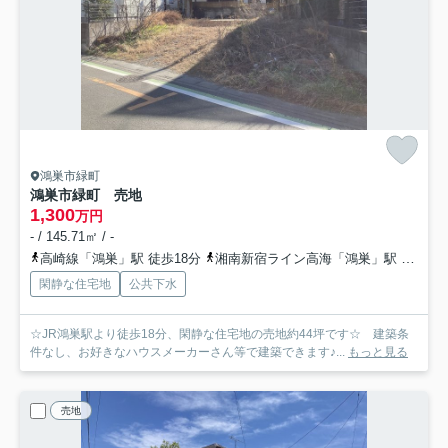
鴻巣市緑町
鴻巣市緑町 売地
1,300
万円
- / 145.71㎡ / -
高崎線「鴻巣」駅 徒歩18分
湘南新宿ライン高海「鴻巣」駅 徒歩18分
閑静な住宅地
公共下水
☆JR鴻巣駅より徒歩18分、閑静な住宅地の売地約44坪です☆ 建築条
件なし、お好きなハウスメーカーさん等で建築できます♪...
もっと見る
売地