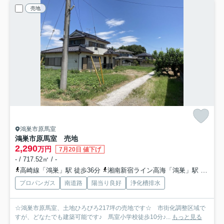
売地
鴻巣市原馬室
鴻巣市原馬室 売地
2,290
万円
7月20日 値下げ
- / 717.52㎡ / -
高崎線「鴻巣」駅 徒歩36分
湘南新宿ライン高海「鴻巣」駅 徒歩36分
プロパンガス
南道路
陽当り良好
浄化槽排水
☆鴻巣市原馬室、土地ひろびろ217坪の売地です☆ 市街化調整区域で
すが、どなたでも建築可能です♪ 馬室小学校徒歩10分♪...
もっと見る