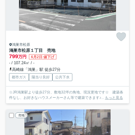
鴻巣市松原
鴻巣市松原１丁目 売地
799
万円
6月2日 値下げ
- / 107.24㎡ / -
高崎線「鴻巣」駅 徒歩27分
都市ガス
陽当り良好
公共下水
☆JR鴻巣駅より徒歩27分、敷地32坪の角地、現況更地です☆ 建築条
件なし、お好きなハウスメーカーさん等で建築できます♪...
もっと見る
売地