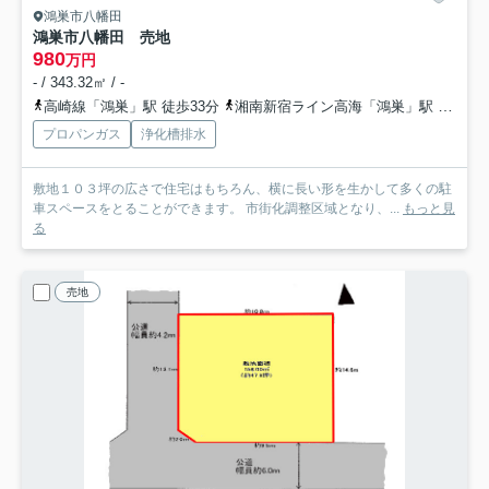
鴻巣市八幡田
鴻巣市八幡田 売地
980
万円
- / 343.32㎡ / -
高崎線「鴻巣」駅 徒歩33分
湘南新宿ライン高海「鴻巣」駅 徒歩33分
プロパンガス
浄化槽排水
敷地１０３坪の広さで住宅はもちろん、横に長い形を生かして多くの駐
車スペースをとることができます。 市街化調整区域となり、...
もっと見
る
売地