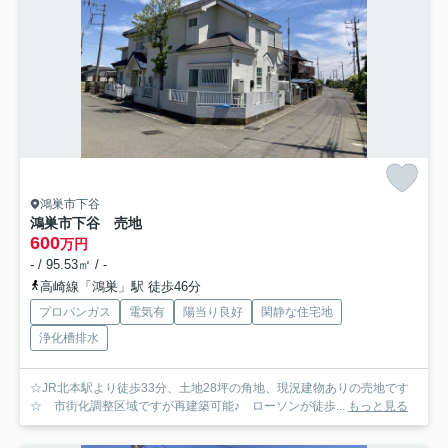
鴻巣市下谷
鴻巣市下谷 売地
600
万円
- / 95.53㎡ / -
高崎線「鴻巣」駅 徒歩46分
プロパンガス
電気有
陽当り良好
閑静な住宅地
浄化槽排水
☆JR北本駅より徒歩33分、土地28坪の角地、現況建物ありの売地です
☆ 市街化調整区域ですが再建築可能♪ ローソンが徒歩...
もっと見る