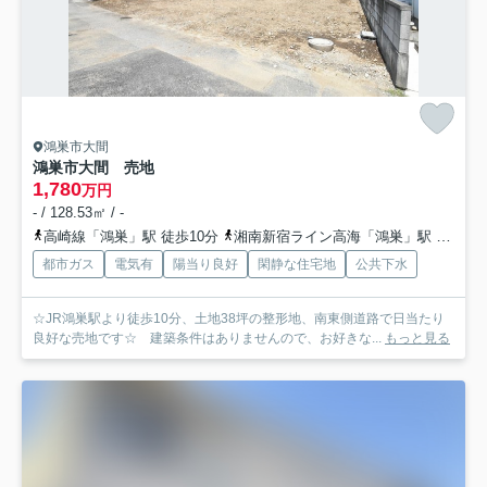
鴻巣市大間
鴻巣市大間 売地
1,780
万円
- / 128.53㎡ / -
高崎線「鴻巣」駅 徒歩10分
湘南新宿ライン高海「鴻巣」駅 徒歩10分
都市ガス
電気有
陽当り良好
閑静な住宅地
公共下水
☆JR鴻巣駅より徒歩10分、土地38坪の整形地、南東側道路で日当たり
良好な売地です☆ 建築条件はありませんので、お好きな...
もっと見る