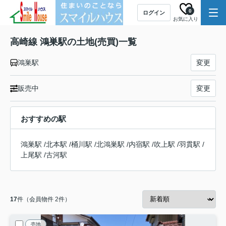
0
ログイン
お気に入り
高崎線 鴻巣駅の土地(売買)一覧
鴻巣駅
変更
販売中
変更
おすすめの駅
鴻巣駅
/
北本駅
/
桶川駅
/
北鴻巣駅
/
内宿駅
/
吹上駅
/
羽貫駅
/
上尾駅
/
古河駅
17
件（会員物件 2件）
売地