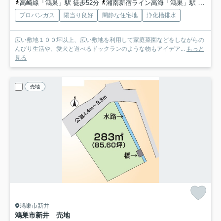
高崎線「鴻巣」駅 徒歩52分
湘南新宿ライン高海「鴻巣」駅 徒歩52分
プロパンガス
陽当り良好
閑静な住宅地
浄化槽排水
広い敷地１００坪以上、広い敷地を利用して家庭菜園などをしながらの
んびり生活や、愛犬と遊べるドックランのような物もアイデア...
もっと
見る
売地
鴻巣市新井
鴻巣市新井 売地