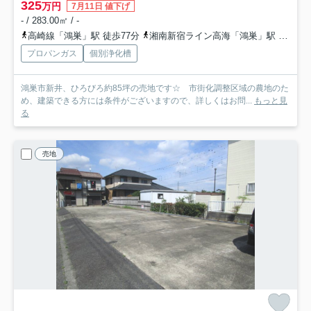
325
万円
7月11日 値下げ
- / 283.00㎡ / -
高崎線「鴻巣」駅 徒歩77分
湘南新宿ライン高海「鴻巣」駅 徒歩77分
プロパンガス
個別浄化槽
鴻巣市新井、ひろびろ約85坪の売地です☆ 市街化調整区域の農地のた
め、建築できる方には条件がございますので、詳しくはお問...
もっと見
る
売地