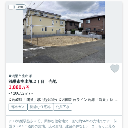
売地
鴻巣市生出塚
鴻巣市生出塚２丁目 売地
1,880
万円
- / 186.52㎡ / -
高崎線「鴻巣」駅 徒歩28分
湘南新宿ライン高海「鴻巣」駅 徒歩28分
都市ガス
閑静な住宅地
公共下水
☆JR鴻巣駅徒歩28分、閑静な住宅地の一画で約56坪の売地です☆ 前
面６ｍ×４ｍ道路の角地、現況更地、建築条件なし♪ コ...
もっと見る