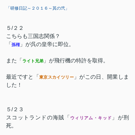
「研修日記～２０１６～其の弐」
５/２２
こちらも三国志関係？
「
」が呉の皇帝に即位。
孫権
また「
」が飛行機の特許を取得。
ライト兄弟
最近ですと「
」がこの日、開業しま
東京スカイツリー
した！
５/２３
スコットランドの海賊「
」が刑
ウィリアム・キッド
死。