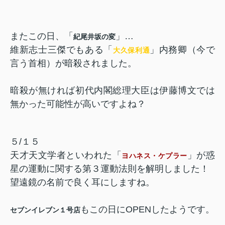
またこの日、「
」…
紀尾井坂の変
維新志士三傑でもある「
」内務卿（今で
大久保利通
言う首相）が暗殺されました。
暗殺が無ければ初代内閣総理大臣は伊藤博文では
無かった可能性が高いですよね？
５/１５
天才天文学者といわれた「
」が惑
ヨハネス・ケプラー
星の運動に関する第３運動法則を解明しました！
望遠鏡の名前で良く耳にしますね。
もこの日にOPENしたようです。
セブンイレブン１号店