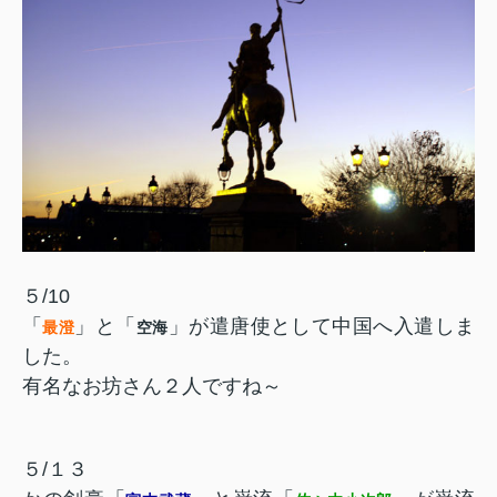
５/10
「
」と「
」が遣唐使として中国へ入遣しま
最澄
空海
した。
有名なお坊さん２人ですね～
５/１３