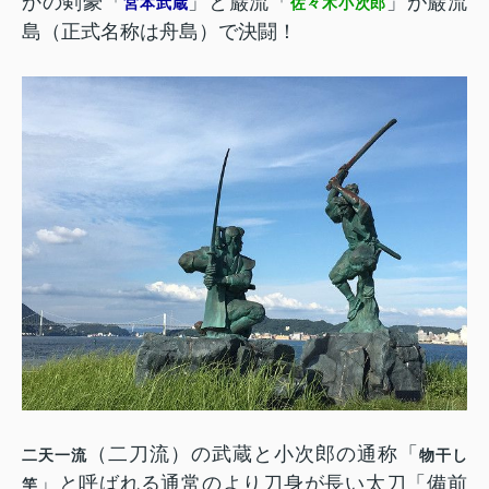
かの剣豪「
」と巌流「
」が巌流
宮本武蔵
佐々木小次郎
島（正式名称は舟島）で決闘！
（二刀流）の武蔵と小次郎の通称「
二天一流
物干し
」と呼ばれる通常のより刀身が長い太刀「備前
竿