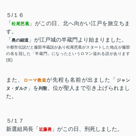
５/１６
「
」がこの日、北へ向かい江戸を旅立ちま
松尾芭蕉
す。
「
」が江戸城の半蔵門より始まりました。
奥の細道
※都市伝説だと服部半蔵説があり松尾芭蕉がスタートした地点が服部
の名を冠した「半蔵門」になったというロマン溢れる説があります
(笑)
また、
が先程も名前が出ました「
ローマ教皇
ジャン
」を
。位が聖人まで引き上げられまし
ヌ・ダルク
列聖
た。
５/１７
新選組局長「
」がこの日、刑死しました。
近藤勇