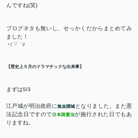
んですね(笑)
ブログネタも無いし、せっかくだからまとめてみ
ました！
ヽ(´▽｀)/
【歴史上５月のドラマチックな出来事】
まずは5/3
江戸城が明治政府に
となりました。また憲
無血開城
法記念日ですので
が施行された日でもあ
日本国憲法
りますね。