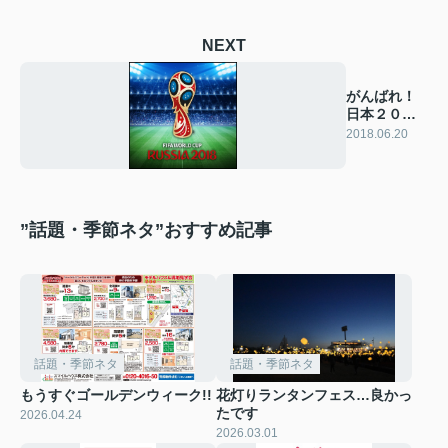
NEXT
がんばれ！
日本２０１
８
2018.06.20
”話題・季節ネタ”おすすめ記事
話題・季節ネタ
話題・季節ネタ
もうすぐゴールデンウィーク!!
花灯りランタンフェス…良かっ
たです
2026.04.24
2026.03.01