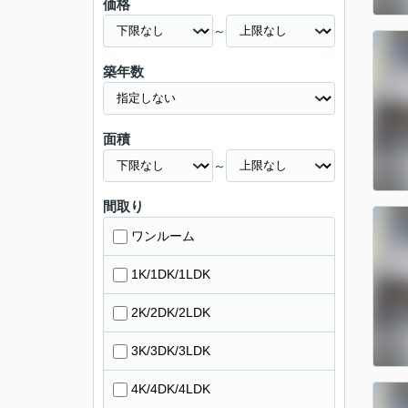
価格
～
築年数
面積
～
間取り
ワンルーム
1K/1DK/1LDK
2K/2DK/2LDK
3K/3DK/3LDK
4K/4DK/4LDK