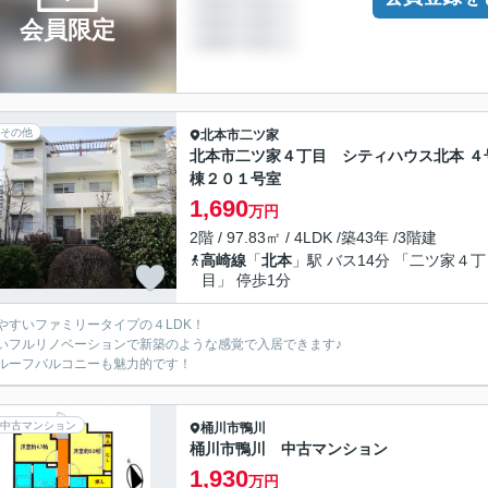
会員限定
その他
北本市
二ツ家
北本市二ツ家４丁目 シティハウス北本 ４
棟２０１号室
1,690
万円
2階 / 97.83㎡ / 4LDK /築43年 /3階建
高崎線
「
北本
」駅 バス14分 「二ツ家４丁
目」 停歩1分
やすいファミリータイプの４LDK！
いフルリノベーションで新築のような感覚で入居できます♪
ルーフバルコニーも魅力的です！
中古マンション
桶川市
鴨川
桶川市鴨川 中古マンション
1,930
万円