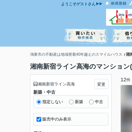
ようこそ
ゲスト
さん
湘
鴻巣市の不動産は地域密着40年越えのスマイルハウス
湘南新宿ライン高海のマンション(
12
件
湘南新宿ライン高海
変更
新築・中古
指定しない
新築
中古
販売中のみ表示