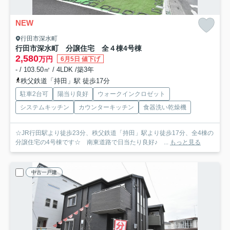
NEW
行田市深水町
行田市深水町 分譲住宅 全４棟
4号棟
2,580
万円
6月5日 値下げ
- / 103.50㎡ / 4LDK /築3年
秩父鉄道「持田」駅 徒歩17分
駐車2台可
陽当り良好
ウォークインクロゼット
システムキッチン
カウンターキッチン
食器洗い乾燥機
☆JR行田駅より徒歩23分、秩父鉄道「持田」駅より徒歩17分、全4棟の
分譲住宅の4号棟です☆ 南東道路で日当たり良好♪ ...
もっと見る
中古一戸建