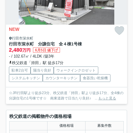
NEW
行田市深水町
行田市深水町 分譲住宅 全４棟
1号棟
2,480
万円
6月5日 値下げ
- / 102.67㎡ / 4LDK /築3年
秩父鉄道「持田」駅 徒歩17分
駐車2台可
陽当り良好
ウォークインクロゼット
システムキッチン
カウンターキッチン
食器洗い乾燥機
☆JR行田駅より徒歩23分、秩父鉄道「持田」駅より徒歩17分、全4棟の
分譲住宅の1号棟です☆ 南東道路で日当たり良好♪ ...
もっと見る
秩父鉄道の掲載物件の価格相場
価格相場
募集件数