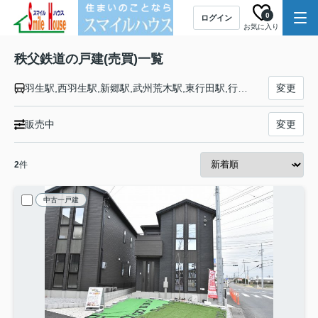
0
ログイン
お気に入り
秩父鉄道の戸建(売買)一覧
羽生駅,西羽生駅,新郷駅,武州荒木駅,東行田駅,行田市駅,持田駅,ソシオ流通センター駅,熊谷駅,上熊谷駅,石原駅,ひろせ野鳥の森駅,大麻生駅,明戸駅,武川駅,永田駅,ふかや花園駅,小前田駅,桜沢駅,寄居駅,波久礼駅,樋口駅,野上駅,長瀞駅,上長瀞駅,親鼻駅,皆野駅,和銅黒谷駅,大野原駅,秩父駅,西武秩父駅,影森駅,浦山口駅,武州中川駅,武州日野駅,白久駅,三峰口駅
変更
販売中
変更
2
件
中古一戸建