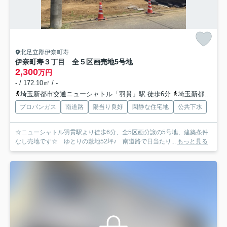
北足立郡伊奈町寿
伊奈町寿３丁目 全５区画売地
5号地
2,300
万円
- / 172.10㎡ / -
埼玉新都市交通ニューシャトル「羽貫」駅 徒歩6分
埼玉新都市交通ニューシャトル「内宿」駅 徒歩12分
プロパンガス
南道路
陽当り良好
閑静な住宅地
公共下水
☆ニューシャトル羽貫駅より徒歩6分、全5区画分譲の5号地、建築条件
なし売地です☆ ゆとりの敷地52坪♪ 南道路で日当たり...
もっと見る