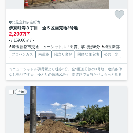
北足立郡伊奈町寿
伊奈町寿３丁目 全５区画売地
3号地
2,200
万円
- / 169.66㎡ / -
埼玉新都市交通ニューシャトル「羽貫」駅 徒歩6分
埼玉新都市交通ニューシャトル「内宿」駅 徒歩12分
プロパンガス
南道路
陽当り良好
閑静な住宅地
公共下水
☆ニューシャトル羽貫駅より徒歩6分、全5区画分譲の3号地、建築条件
なし売地です☆ ゆとりの敷地51坪♪ 南道路で日当たり...
もっと見る
売地