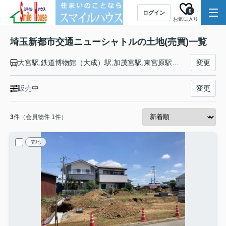
0
ログイン
お気に入り
埼玉新都市交通ニューシャトルの土地(売買)一覧
大宮駅,鉄道博物館（大成）駅,加茂宮駅,東宮原駅,今羽駅,吉野原駅,原市駅,沼南駅,丸山駅,志久駅,伊奈中央駅,羽貫駅,内宿駅
変更
販売中
変更
3
件（会員物件 1件）
売地