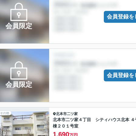
会員登録を
会員限定
会員登録を
会員限定
その他
北本市
二ツ家
北本市二ツ家４丁目 シティハウス北本 ４
棟２０１号室
1,690
万円