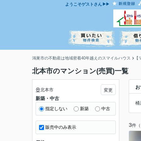
ようこそ
ゲスト
さん
鴻巣市の不動産は地域密着40年越えのスマイルハウス
【
北本市のマンション(売買)一覧
お
北本市
変更
新築・中古
桶
指定しない
新築
中古
3
件（
販売中のみ表示