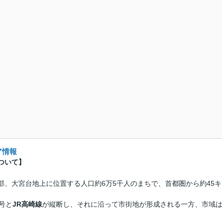
ア情報
ついて】
部、大宮台地上に位置する人口約6万5千人のまちで、首都圏から約45
号と
JR高崎線
が縦断し、それに沿って市街地が形成される一方、市域は