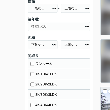
価格
～
築年数
面積
～
間取り
ワンルーム
1K/1DK/1LDK
2K/2DK/2LDK
3K/3DK/3LDK
4K/4DK/4LDK