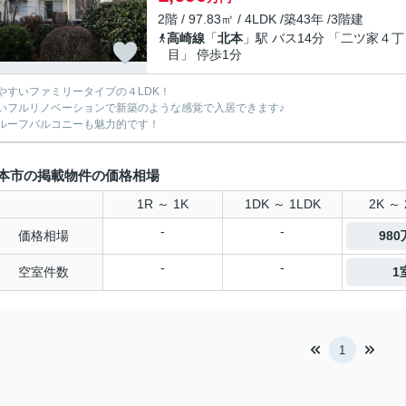
2階 / 97.83㎡ / 4LDK /築43年 /3階建
高崎線
「
北本
」駅 バス14分 「二ツ家４丁
目」 停歩1分
やすいファミリータイプの４LDK！
いフルリノベーションで新築のような感覚で入居できます♪
ルーフバルコニーも魅力的です！
本市の掲載物件の価格相場
1R ～ 1K
1DK ～ 1LDK
2K ～ 
-
-
価格相場
98
-
-
空室件数
1
1