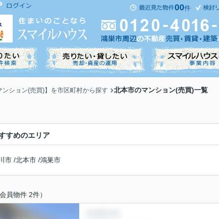
00
件
北本市のマンション(売買)一覧
マンション(売買)】を市区町村から探す
すすめのエリア
川市
/
北本市
/
鴻巣市
会員物件 2件）