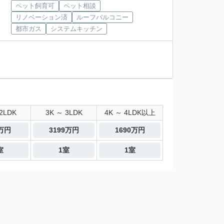
ペット飼育可
ペット相談
リノベーション済
ルーフバルコニー
都市ガス
システムキッチン
2LDK
3K ～ 3LDK
4K ～ 4LDK以上
0万円
3199万円
1690万円
室
1室
1室