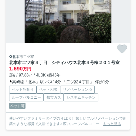
北本市二ツ家
北本市二ツ家４丁目 シティハウス北本
４号棟２０１号室
1,690
万円
2階 / 97.83㎡ / 4LDK /築43年
高崎線「北本」駅 バス14分 「二ツ家４丁目」 停歩1分
ペット飼育可
ペット相談
リノベーション済
ルーフバルコニー
都市ガス
システムキッチン
ペット可
使いやすいファミリータイプの４LDK！ 嬉しいフルリノベーションで新
築のような感覚で入居できます♪ 広いルーフバルコニー...
もっと見る