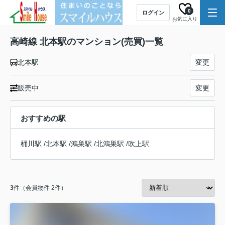
0
ログイン
お気に入り
高崎線 北本駅のマンション(売買)一覧
北本駅
変更
販売中
変更
おすすめの駅
桶川駅
/
北本駅
/
鴻巣駅
/
北鴻巣駅
/
吹上駅
3
件（会員物件 2件）