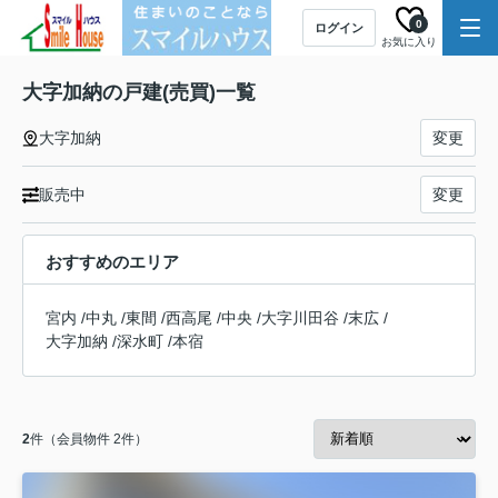
0
ログイン
お気に入り
大字加納の戸建(売買)一覧
大字加納
変更
販売中
変更
おすすめのエリア
宮内
/
中丸
/
東間
/
西高尾
/
中央
/
大字川田谷
/
末広
/
大字加納
/
深水町
/
本宿
2
件（会員物件 2件）