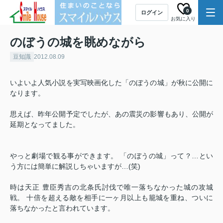
0
ログイン
お気に入り
のぼうの城を眺めながら
豆知識
2012.08.09
いよいよ人気小説を実写映画化した「のぼうの城」が秋に公開に
なります。
思えば、昨年公開予定でしたが、あの震災の影響もあり、公開が
延期となってました。
やっと劇場で観る事ができます。 「のぼうの城」って？…とい
う方には簡単に解説しちゃいますが…(笑)
時は天正 豊臣秀吉の北条氏討伐で唯一落ちなかった城の攻城
戦。 十倍を超える敵を相手に一ヶ月以上も籠城を重ね、ついに
落ちなかったと言われています。