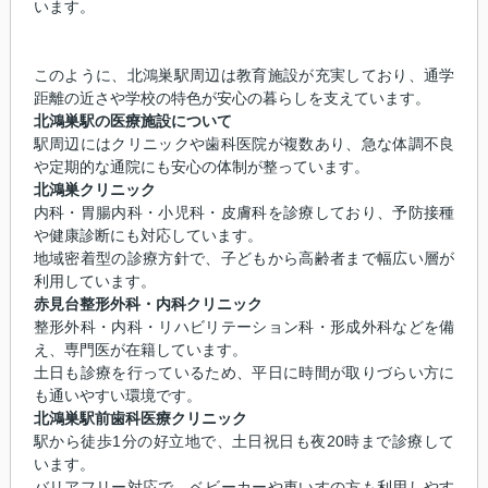
います。
このように、北鴻巣駅周辺は教育施設が充実しており、通学
距離の近さや学校の特色が安心の暮らしを支えています。
北鴻巣駅の医療施設について
駅周辺にはクリニックや歯科医院が複数あり、急な体調不良
や定期的な通院にも安心の体制が整っています。
北鴻巣クリニック
内科・胃腸内科・小児科・皮膚科を診療しており、予防接種
や健康診断にも対応しています。
地域密着型の診療方針で、子どもから高齢者まで幅広い層が
利用しています。
赤見台整形外科・内科クリニック
整形外科・内科・リハビリテーション科・形成外科などを備
え、専門医が在籍しています。
土日も診療を行っているため、平日に時間が取りづらい方に
も通いやすい環境です。
北鴻巣駅前歯科医療クリニック
駅から徒歩1分の好立地で、土日祝日も夜20時まで診療して
います。
バリアフリー対応で、ベビーカーや車いすの方も利用しやす