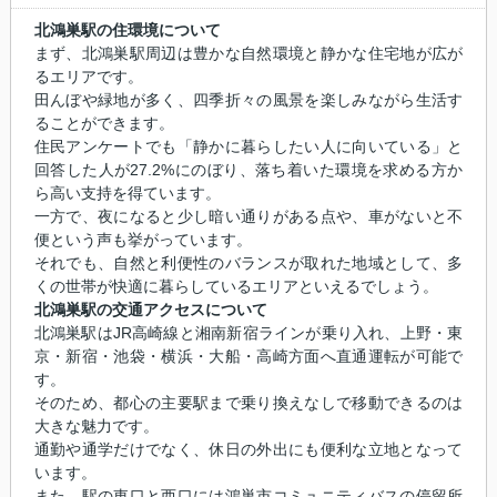
北鴻巣駅の住環境について
まず、北鴻巣駅周辺は豊かな自然環境と静かな住宅地が広が
るエリアです。
田んぼや緑地が多く、四季折々の風景を楽しみながら生活す
ることができます。
住民アンケートでも「静かに暮らしたい人に向いている」と
回答した人が27.2%にのぼり、落ち着いた環境を求める方か
ら高い支持を得ています。
一方で、夜になると少し暗い通りがある点や、車がないと不
便という声も挙がっています。
それでも、自然と利便性のバランスが取れた地域として、多
くの世帯が快適に暮らしているエリアといえるでしょう。
北鴻巣駅の交通アクセスについて
北鴻巣駅はJR高崎線と湘南新宿ラインが乗り入れ、上野・東
京・新宿・池袋・横浜・大船・高崎方面へ直通運転が可能で
す。
そのため、都心の主要駅まで乗り換えなしで移動できるのは
大きな魅力です。
通勤や通学だけでなく、休日の外出にも便利な立地となって
います。
また、駅の東口と西口には鴻巣市コミュニティバスの停留所