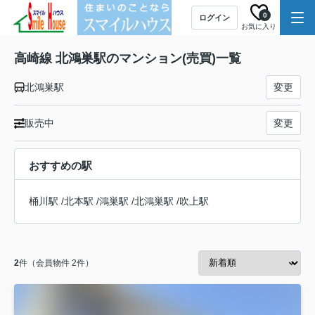
0
ログイン
お気に入り
高崎線 北鴻巣駅のマンション(売買)一覧
北鴻巣駅
変更
販売中
変更
おすすめの駅
桶川駅
/
北本駅
/
鴻巣駅
/
北鴻巣駅
/
吹上駅
2
件（会員物件 2件）