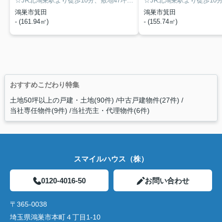
☆JR北鴻巣駅より徒歩10分、敷地47坪以上の分譲地6区画☆ 建築条件なし売地の5号地です。お好きなハウスメーカーさん等で建築できます♪ マミーマート・ウエルシア徒歩11分で買い物便利♪ 赤見台第一小学校徒歩11分です♪
鴻巣市箕田
鴻巣市箕田
- (161.94㎡)
- (155.74㎡)
おすすめこだわり特集
土地50坪以上の戸建・土地(90件)
中古戸建物件(27件)
当社専任物件(9件)
当社売主・代理物件(6件)
スマイルハウス（株）
0120-4016-50
お問い合わせ
〒365-0038
埼玉県鴻巣市本町４丁目1-10