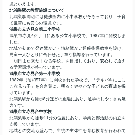
境といえます。
北鴻巣駅の教育施設について
北鴻巣駅周辺には徒歩圏内に小中学校がそろっており、子育
て世帯にも安心の環境です。
鴻巣市立赤見台第二小学校
鴻巣市赤見台2丁目にある公立小学校で、1987年に開校しま
した。
地域で初めて発達障がい・情緒障がい通級指導教室を設け、
児童一人ひとりに合わせた丁寧な指導を行っています。
「明日また来たくなる学校」を目指しており、安心して通え
る学習環境が整っています。
鴻巣市立赤見台第一小学校
1982年（昭和57年）に開校された学校で、「テキパキにこに
こ赤見っ子」を合言葉に、明るく健やかな子どもの育成を掲
げています。
北鴻巣駅から徒歩8分ほどの距離にあり、通学のしやすさも魅
力です。
鴻巣市立赤見台中学校
北鴻巣駅から徒歩11分の位置にあり、学業と部活動の両立を
支援しています。
地域との交流も盛んで、生徒の主体性を育む教育が行われて