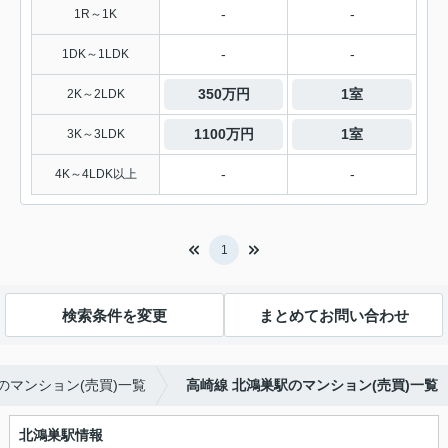
-
-
1R～1K
-
-
1DK～1LDK
350万円
1室
2K～2LDK
1100万円
1室
3K～3LDK
-
-
4K～4LDK以上
1
検索条件を変更
まとめてお問い合わせ
のマンション(売買)一覧
高崎線 北鴻巣駅のマンション(売買)一覧
北鴻巣駅情報