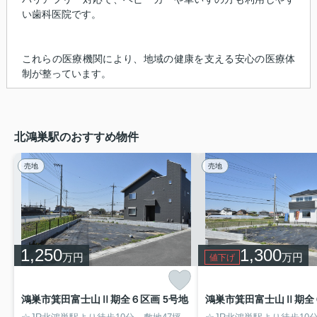
い歯科医院です。
これらの医療機関により、地域の健康を支える安心の医療体
制が整っています。
北鴻巣駅のおすすめ物件
売地
売地
1,250
1,300
万円
万円
値下げ
鴻巣市箕田富士山Ⅱ期全６区画 5号地
鴻巣市箕田富士山Ⅱ期全６