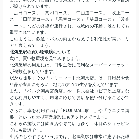
が設けられています。
「広田コース」「共和コース」「中山道コース」「吹上コー
ス」「田間宮コース」「馬室コース」「笠原コース」「常光
コース」などの路線が運行され、地域内の移動手段としても
重宝されています。
このように、鉄道・バスの両面から見ても利便性が高いエリ
アと言えるでしょう。
北鴻巣駅の買い物環境について
次に、買い物環境を見てみましょう。
北鴻巣駅の周辺には、日常生活に便利なスーパーマーケット
が複数点在しています。
駅から徒歩すぐの「マミーマート北鴻巣店」は、日用品や食
料品が豊富にそろい、地元の方々の生活を支えています。
また、「ベルク鴻巣宮前店」や「株式会社ロピア吹上店」な
ども利用しやすく、用途に応じてお店を使い分けることがで
きます。
さらに、車を利用すれば「FUJI MALL吹上」や「ウニクス鴻
巣」といった大型商業施設にもアクセスできます。
これらの施設には飲食店や専門店も多く、休日のショッピン
グにも最適です。
生活のしやすさという点では、北鴻巣駅は非常に恵まれた環