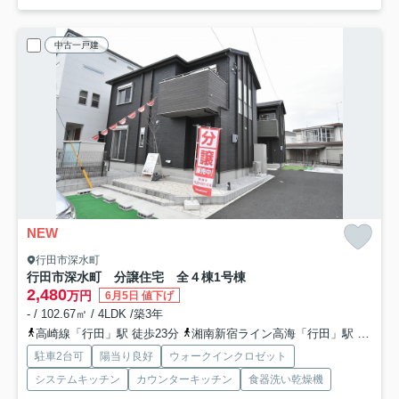
中古一戸建
NEW
行田市深水町
行田市深水町 分譲住宅 全４棟
1号棟
2,480
万円
6月5日 値下げ
- / 102.67㎡ / 4LDK /築3年
高崎線「行田」駅 徒歩23分
湘南新宿ライン高海「行田」駅 徒歩23分
駐車2台可
陽当り良好
ウォークインクロゼット
システムキッチン
カウンターキッチン
食器洗い乾燥機