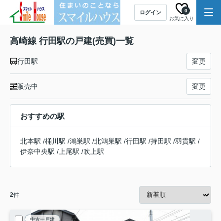
0
ログイン
お気に入り
高崎線 行田駅の戸建(売買)一覧
行田駅
変更
販売中
変更
おすすめの駅
北本駅
/
桶川駅
/
鴻巣駅
/
北鴻巣駅
/
行田駅
/
持田駅
/
羽貫駅
/
伊奈中央駅
/
上尾駅
/
吹上駅
2
件
中古一戸建