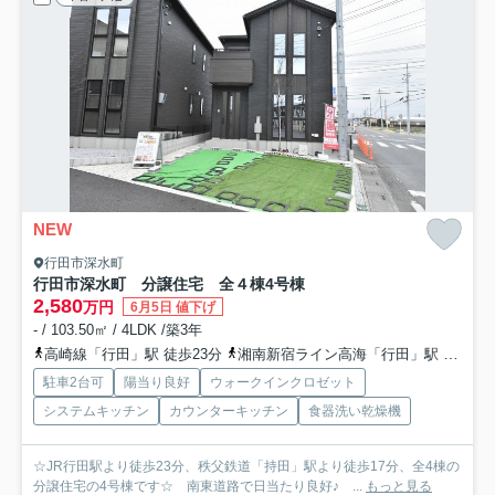
NEW
行田市深水町
行田市深水町 分譲住宅 全４棟
4号棟
2,580
万円
6月5日 値下げ
- / 103.50㎡ / 4LDK /築3年
高崎線「行田」駅 徒歩23分
湘南新宿ライン高海「行田」駅 徒歩23分
駐車2台可
陽当り良好
ウォークインクロゼット
システムキッチン
カウンターキッチン
食器洗い乾燥機
☆JR行田駅より徒歩23分、秩父鉄道「持田」駅より徒歩17分、全4棟の
分譲住宅の4号棟です☆ 南東道路で日当たり良好♪ ...
もっと見る