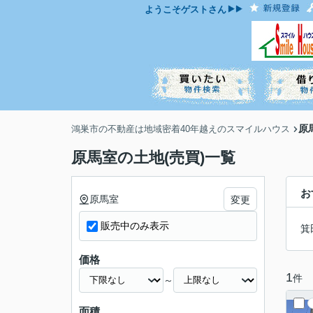
ようこそ
ゲスト
さん
原
鴻巣市の不動産は地域密着40年越えのスマイルハウス
原馬室の土地(売買)一覧
お
原馬室
変更
販売中のみ表示
箕
価格
1
件
～
面積