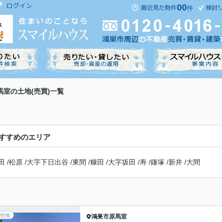
00
件
馬室の土地(売買)一覧
すすめのエリア
田
/
松原
/
大字下日出谷
/
東間
/
糠田
/
大字坂田
/
寿
/
鎌塚
/
新井
/
大間
売地
鴻巣市
原馬室