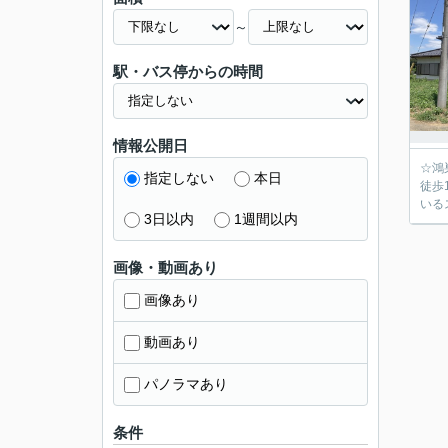
～
駅・バス停からの時間
情報公開日
☆鴻
指定しない
本日
徒歩
いる
3日以内
1週間以内
画像・動画あり
画像あり
動画あり
パノラマあり
条件