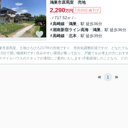
鴻巣市原馬室 売地
2,290
7月20日 値下げ
万円
- / 717.52㎡ / -
高崎線
「
鴻巣
」駅 徒歩36分
湘南新宿ライン高海
「
鴻巣
」駅 徒歩36分
高崎線
「
北本
」駅 徒歩39分
巣市原馬室、土地ひろびろ217坪の売地です☆ 市街化調整区域ですが、どなたでも
15分で買い物便利です♪ 住みやすい環境が整っており、戸建てをお考えの方におす
スマイルハウスのスタッフが適切にご案内いたします♪不動産探しのことなら、どのよ
1