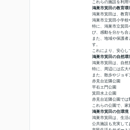
これらの施設を利用
鴻巣市箕田の教育環
鴻巣市箕田は、教育
鴻巣市立箕田小学校
特に、鴻巣市立箕田
び、感動を分かち合
また、地域や保護者
す。
これにより、安心し
鴻巣市箕田の自然環
鴻巣市箕田は、自然
特に、周辺には広大
また、散歩やジョギ
赤見台近隣公園
平右エ門公園
箕田水上公園
赤見台近隣公園では
これらの公園で、家
鴻巣市箕田の住環境
鴻巣市箕田は、生活
公共施設も充実して
市民生活をサポート