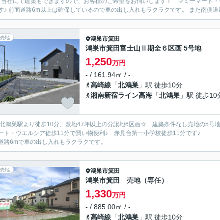
 当社にて建築もできますので、お客様のご希望をお伺いします！ マミーマート・ウ
す♪ 前面道路6m以上は確保しているので車の出し入れもラクラクです。 また南側道路
売地
鴻巣市
箕田
鴻巣市箕田富士山Ⅱ期全６区画 5号地
1,250
万円
- / 161.94㎡ / -
高崎線
「
北鴻巣
」駅 徒歩10分
湘南新宿ライン高海
「
北鴻巣
」駅 徒歩10
R北鴻巣駅より徒歩10分、敷地47坪以上の分譲地6区画☆ 建築条件なし売地の5
ート・ウエルシア徒歩11分で買い物便利♪ 赤見台第一小学校徒歩11分です♪
道路6mで車の出し入れもラクラクです。
売地
鴻巣市
箕田
鴻巣市箕田 売地（専任）
1,330
万円
- / 885.00㎡ / -
高崎線
「
北鴻巣
」駅 徒歩10分