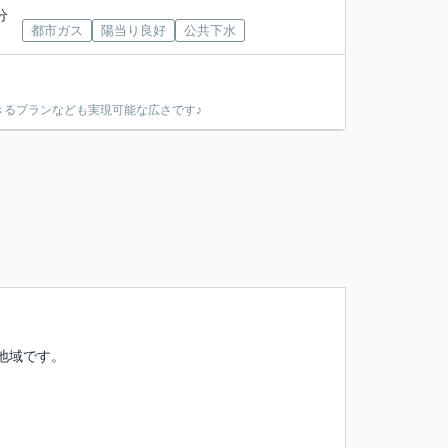
分
都市ガス
陽当り良好
公共下水
るプランなども実現可能な広さです♪
地域です。