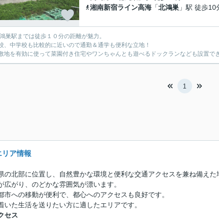
湘南新宿ライン高海
「
北鴻巣
」駅 徒歩10
北鴻巣駅までは徒歩１０分の距離が魅力。
校、中学校も比較的に近いので通勤＆通学も便利な立地！
敷地を有効に使って菜園付き住宅やワンちゃんとも遊べるドックランなども設置でき
1
エリア情報
県の北部に位置し、自然豊かな環境と便利な交通アクセスを兼ね備えた
が広がり、のどかな雰囲気が漂います。
都市への移動が便利で、都心へのアクセスも良好です。
着いた生活を送りたい方に適したエリアです。
クセス