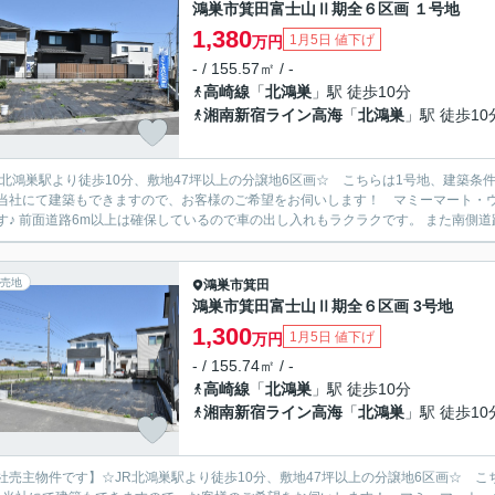
鴻巣市箕田富士山Ⅱ期全６区画 １号地
1,380
1月5日 値下げ
万円
- / 155.57㎡ / -
高崎線
「
北鴻巣
」駅 徒歩10分
湘南新宿ライン高海
「
北鴻巣
」駅 徒歩10
R北鴻巣駅より徒歩10分、敷地47坪以上の分譲地6区画☆ こちらは1号地、建築
当社にて建築もできますので、お客様のご希望をお伺いします！ マミーマート・ウ
す♪ 前面道路6m以上は確保しているので車の出し入れもラクラクです。 また南側道路
売地
鴻巣市
箕田
鴻巣市箕田富士山Ⅱ期全６区画 3号地
1,300
1月5日 値下げ
万円
- / 155.74㎡ / -
高崎線
「
北鴻巣
」駅 徒歩10分
湘南新宿ライン高海
「
北鴻巣
」駅 徒歩10
社売主物件です】☆JR北鴻巣駅より徒歩10分、敷地47坪以上の分譲地6区画☆ 