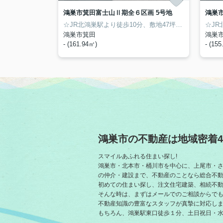
鴻巣市箕田富士山Ⅱ期全６区画 5号地
鴻巣
☆JR北鴻巣駅より徒歩10分、敷地47坪以上の分譲地6区画☆ 建築条件なし売地の5号地です。お好きなハウスメーカーさん等で建築できます♪ マミーマート・ウエルシア徒歩11分で買い物便利♪ 赤見台第一小学校徒歩11分です♪
鴻巣市箕田
鴻巣
- (161.94㎡)
- (15
鴻巣市の不動産は地域密着4
スマイルあふれる住まい探し!
鴻巣市・北本市・桶川市を中心に、上尾市・
の仲介・建設まで、不動産のことなら総合不
初めての住まい探し、注文住宅建築、相続不
そんな時は、まずはメールでのご相談からでも
不動産知識の豊富なスタッフが真摯に対応し
もちろん、鴻巣駅東口徒歩１分、土日祝日・