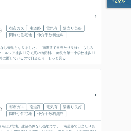
都市ガス
南道路
電気有
陽当り良好
分
閑静な住宅地
仲介手数料無料
条件なし売地となりました。 南道路で日当たり良好♪ もちろ
エルシア徒歩11分で買い物便利♪ 赤見台第一小学校徒歩11
に面しているので日当たり...
もっと見る
都市ガス
南道路
電気有
陽当り良好
分
閑静な住宅地
仲介手数料無料
こちらは3号地、建築条件なし売地です。 南道路で日当たり良