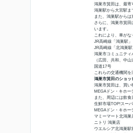
鴻巣市箕田は、最寄
鴻巣駅から大宮駅ま
また、鴻巣駅からは
さらに、鴻巣市箕田
います。
これにより、車がな
JR高崎線「鴻巣駅」
JR高崎線「北鴻巣駅
鴻巣市コミュニティ
（広田、共和、中山
国道17号
これらの交通機関を
鴻巣市箕田のショッ
鴻巣市箕田は、買い
MEGAドン・キホ
また、周辺には飲食
生鮮市場TOP!スー
MEGAドン・キホー
マミーマート北鴻巣
ニトリ 鴻巣店
ウエルシア北鴻巣駅