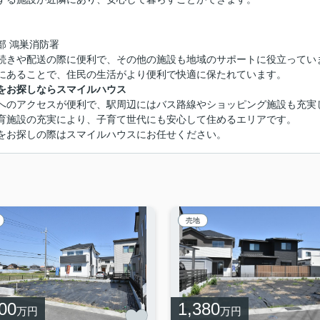
部 鴻巣消防署
続きや配送の際に便利で、その他の施設も地域のサポートに役立ってい
にあることで、住民の生活がより便利で快適に保たれています。
をお探しならスマイルハウス
へのアクセスが便利で、駅周辺にはバス路線やショッピング施設も充実
育施設の充実により、子育て世代にも安心して住めるエリアです。
をお探しの際はスマイルハウスにお任せください。
売地
00
1,380
万円
万円