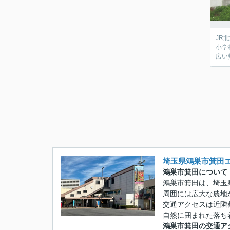
JR
小学
広い
埼玉県鴻巣市箕田
鴻巣市箕田について
鴻巣市箕田は、埼玉
周囲には広大な農地
交通アクセスは近隣
自然に囲まれた落ち
鴻巣市箕田の交通ア