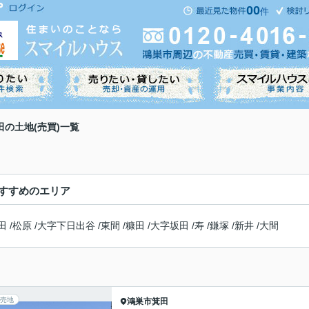
00
件
田の土地(売買)一覧
すすめのエリア
田
/
松原
/
大字下日出谷
/
東間
/
糠田
/
大字坂田
/
寿
/
鎌塚
/
新井
/
大間
売地
鴻巣市
箕田