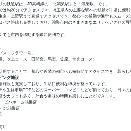
りの鉄道駅は、JR高崎線の「北鴻巣駅」と「鴻巣駅」です。
では約20分でアクセスでき、埼玉県内の主要な駅への移動が非常に便利
東京・上野駅まで直通でアクセスでき、都心への通勤や通学もスムーズ
はバス路線も充実しており、鴻巣市内のさまざまなエリアへアクセス可
くても市内を移動する際に便利です。
」
バス「フラワー号」
道、吹上コース、田間宮、馬室、笠原、常光コース）
活用することで、都心や近隣の都市へも短時間でアクセスでき、暮らし
ピング施設
物施設も充実しており、生活に便利な環境が整っています。
ーテや生鮮市場TOPなどのスーパー、コンビニなどが揃っており、日々
店やカフェも多く、外食や趣味の時間も楽しむことができます。
パービバホーム鴻巣店
テ 北鴻巣店
店
前店