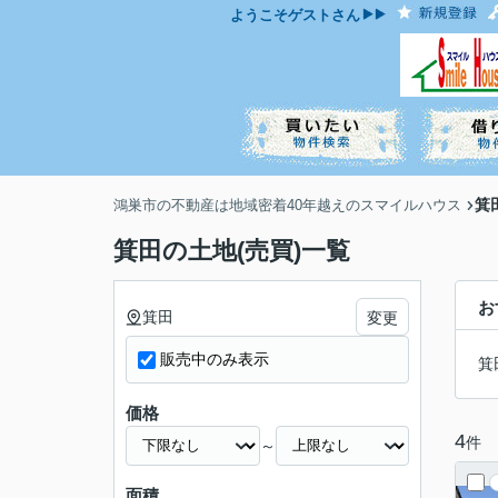
ようこそ
ゲスト
さん
箕
鴻巣市の不動産は地域密着40年越えのスマイルハウス
箕田の土地(売買)一覧
お
箕田
変更
販売中のみ表示
箕
価格
4
件
～
面積