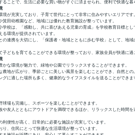
することで、生活に必要な買い物がすぐに済ませられ、便利で快適な暮
境
環境が充実しており、子育て世代にとって非常に住みやすいエリアです
や箕田幼稚園など、地域には優れた教育施設が整っています。
小学校は、「感動し、共に喜びあえる児童の育成」を学校教育目標とし
える環境が提供されています。
との連携を大切にし、「保護者・地域とともに歩む学校」として、地域
て子どもを育てることができる環境が整っており、家族全員が快適に過
境
豊かな環境が魅力で、緑地や公園でリラックスすることができます。
な農地が広がり、季節ごとに美しい風景を楽しむことができ、自然との
ングに適した場所も多く、健康的なライフスタイルを送ることができま
野球場も完備し、スポーツを楽しむことができます。
族や友人とともにアウトドアを満喫できるほか、リラックスした時間を
の利便性が高く、日常的に必要な施設が充実しています。
おり、住民にとって快適な生活環境が整っています。
する施設が近隣にあり、安心して暮らすことができます。