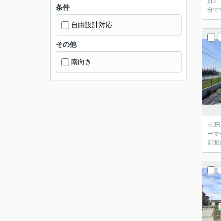
好♪
条件
分で
自由設計対応
その他
南向き
☆J
ーマ
前面