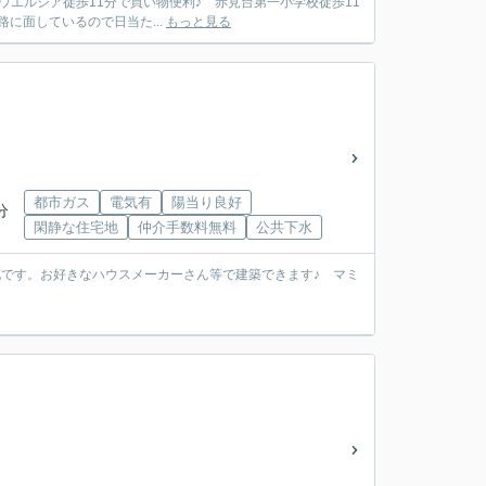
エルシア徒歩11分で買い物便利♪ 赤見台第一小学校徒歩11
に面しているので日当た...
もっと見る
都市ガス
電気有
陽当り良好
分
閑静な住宅地
仲介手数料無料
公共下水
号地です。お好きなハウスメーカーさん等で建築できます♪ マミ