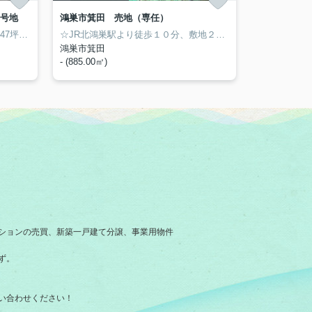
１号地
鴻巣市箕田 売地（専任）
☆JR北鴻巣駅より徒歩10分、敷地47坪以上の分譲地6区画☆ こちらは1号地、建築条件なし売地となりました。 南道路で日当たり良好♪ もちろん、当社にて建築もできますので、お客様のご希望をお伺いします！ マミーマート・ウエルシア徒歩11分で買い物便利♪ 赤見台第一小学校徒歩11分です♪
☆JR北鴻巣駅より徒歩１０分、敷地２６７坪の広さ☆ 住宅はもちろん菜園などにも使え、集合住宅にも利用できます♪
鴻巣市箕田
- (885.00㎡)
ションの売買、新築一戸建て分譲、事業用物件
ず。
い合わせください！