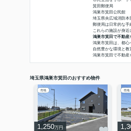
箕田郵便局
鴻巣市箕田公民館
埼玉県央広域消防本
郵便局は日常的な手
これらの施設が身近
鴻巣市箕田で不動産
鴻巣市箕田は、都心
自然豊かな環境と教
鴻巣市箕田で不動産
埼玉県鴻巣市箕田のおすすめ物件
売地
売地
1,250
1,3
万円