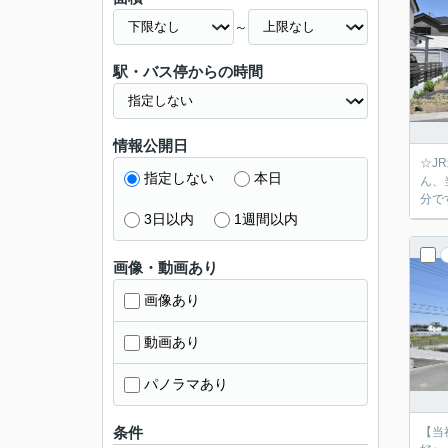
～
駅・バス停からの時間
情報公開日
☆J
指定しない
本日
ん、
分で
3日以内
1週間以内
画像・動画あり
画像あり
動画あり
パノラマあり
条件
【当