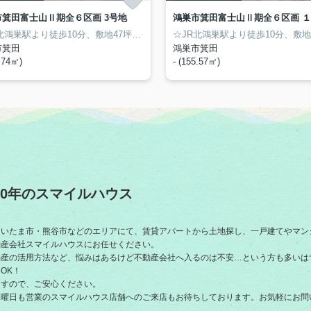
市箕田富士山Ⅱ期全６区画 3号地
鴻巣市箕田富士山Ⅱ期全６区画 
☆JR北鴻巣駅より徒歩10分、敷地47坪以上の分譲地6区画☆ こちらは3号地、建築条件なし売地です。 南道路で日当たり良好♪ 当社にて建築もできますので、お客様のご希望をお伺いします！ マミーマート・ウエルシア徒歩11分で買い物便利♪ 赤見台第一小学校徒歩11分です♪
市箕田
鴻巣市箕田
5.74㎡)
- (155.57㎡)
0年のスマイルハウス
さいたま市・熊谷市などのエリアにて、賃貸アパートから土地探し、一戸建てやマン
動産会社スマイルハウスにお任せください。
動産の活用方法など、悩みはあるけど不動産会社へ入るのは不安…という方も多いは
OK！
ますので、ご安心ください。
水曜日も営業のスマイルハウス店舗へのご来店もお待ちしております。お気軽にお問