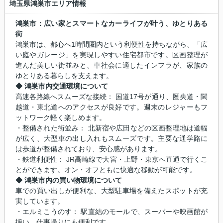
埼玉県鴻巣市エリア情報
鴻巣市：広い家とスマートなカーライフが叶う、ゆとりある
街
鴻巣市は、都心へ1時間圏内という利便性を持ちながら、「広
い庭やガレージ」を実現しやすい住宅都市です。区画整理が
進んだ美しい街並みと、車社会に適したインフラが、家族の
ゆとりある暮らしを支えます。
◆ 鴻巣市内交通環境について
高速各路線へスムーズな接続： 国道17号が通り、圏央道・関
越道・東北道へのアクセスが良好です。週末のレジャーもフ
ットワーク軽く楽しめます。
・整備された街並み： 北新宿や広田などの区画整理地は道幅
が広く、大型車の出し入れもスムーズです。主要な通学路に
は歩道が整備されており、安心感があります。
・鉄道利便性： JR高崎線で大宮・上野・東京へ直通で行くこ
とができます。オン・オフともに快適な移動が可能です。
◆ 鴻巣市内の買い物環境について
車での買い出しが便利な、大型駐車場を備えたスポットが充
実しています。
・エルミこうのす： 駅直結のモールで、スーパーや映画館が
揃い、仕事帰りにも便利です。