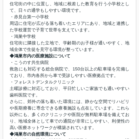
住宅街の中に位置し、地域に根差した教育を行う小学校とし
て、日々の通学もしやすい環境です。
・赤見台第一小学校
周辺に住宅が広がる落ち着いたエリアにあり、地域と連携し
た学校運営で子育て世帯を支えています。
・鴻巣中学校
住宅街に隣接した立地で、学齢期のお子様が通いやすく、地
域全体で生徒を見守る環境が整っています。
◆鴻巣市内の医療施設について
・こうのす共生病院
救急にも対応する総合病院で、150台以上の駐車場を完備し
ており、市内各所から車で受診しやすい医療拠点です。
・フォレストデンタルクリニック
土曜診療に対応しており、平日忙しいご家族でも通いやすい
歯科医院です。
さらに、郊外の落ち着いた環境には、静かな空間でリハビリ
や長期療養に専念できる療養施設も点在しています。これら
以外にも、多くのクリニックや医院が無料駐車場を備えてお
り、地域全体として車での通院が非常にしやすい、利便性の
高い医療ネットワークが構築されています。
◆鴻巣市の自然環境について