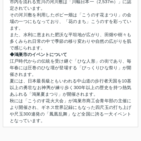
市内を流れる荒川の河川敷は「川幅日本一（2,537m）」に認
定されています。
その河川敷を利用したポピー畑は「こうのす花まつり」の会
場の一つにもなっており、「花のまち」こうのすを彩ってい
ます。
また、水利に恵まれた肥沃な平坦地が広がり、田畑や樹々も
多くみられ日常の中で季節の移り変わりや自然の広がりを肌
で感じられます。
◆鴻巣市のイベントについて
江戸時代からの伝統を受け継ぐ「ひな人形」の街であり、毎
年春には圧巻のひな壇が登場する「びっくりひな祭り」が開
催されます。
夏には、日本最長級ともいわれる中山道の歩行者天国を10基
以上の勇壮なお神輿が練り歩く300年以上の歴史を持つ熱気
あふれる「鴻巣夏まつり」が開催されます。
秋には「こうのす花火大会」が鴻巣市商工会青年部の主催に
より開催され、ギネス世界記録にもなった四尺玉の打ち上げ
や尺玉300連発の「鳳凰乱舞」など全国に誇る一大イベント
となっています。