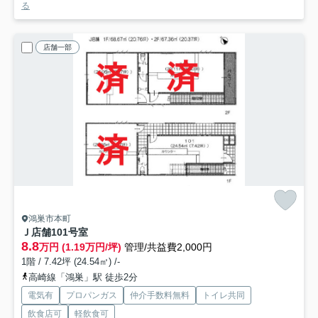
る
店舗一部
鴻巣市本町
Ｊ店舗
101号室
8.8
万円 (1.19万円/坪)
管理/共益費2,000円
1階 / 7.42坪 (24.54㎡) /-
高崎線「鴻巣」駅 徒歩2分
電気有
プロパンガス
仲介手数料無料
トイレ共同
飲食店可
軽飲食可