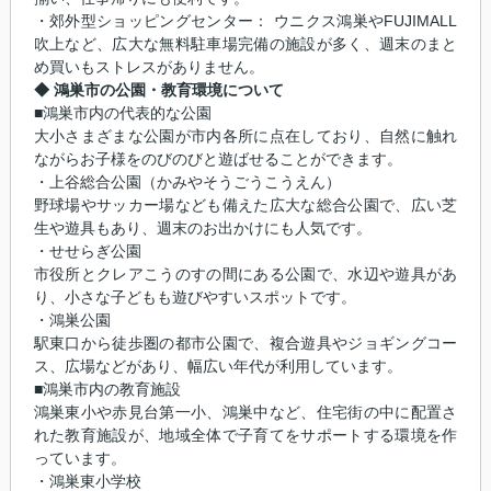
・郊外型ショッピングセンター： ウニクス鴻巣やFUJIMALL
吹上など、広大な無料駐車場完備の施設が多く、週末のまと
め買いもストレスがありません。
◆ 鴻巣市の公園・教育環境について
■鴻巣市内の代表的な公園
大小さまざまな公園が市内各所に点在しており、自然に触れ
ながらお子様をのびのびと遊ばせることができます。
・上谷総合公園（かみやそうごうこうえん）
野球場やサッカー場なども備えた広大な総合公園で、広い芝
生や遊具もあり、週末のお出かけにも人気です。
・せせらぎ公園
市役所とクレアこうのすの間にある公園で、水辺や遊具があ
り、小さな子どもも遊びやすいスポットです。
・鴻巣公園
駅東口から徒歩圏の都市公園で、複合遊具やジョギングコー
ス、広場などがあり、幅広い年代が利用しています。
■鴻巣市内の教育施設
鴻巣東小や赤見台第一小、鴻巣中など、住宅街の中に配置さ
れた教育施設が、地域全体で子育てをサポートする環境を作
っています。
・鴻巣東小学校