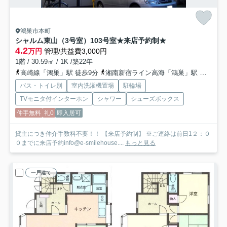
鴻巣市本町
シャルム東山（3号室）
103号室★来店予約制★
4.2
万円
管理/共益費3,000円
1階 / 30.59㎡ / 1K /築22年
高崎線「鴻巣」駅 徒歩9分
湘南新宿ライン高海「鴻巣」駅 徒歩9分
バス・トイレ別
室内洗濯機置場
駐輪場
TVモニタ付インターホン
シャワー
シューズボックス
仲手無料
礼0
即入居可
貸主につき仲介手数料不要！！ 【来店予約制】 ※ご連絡は前日1２：０
０までに来店予約info@e-smilehouse....
もっと見る
一戸建て