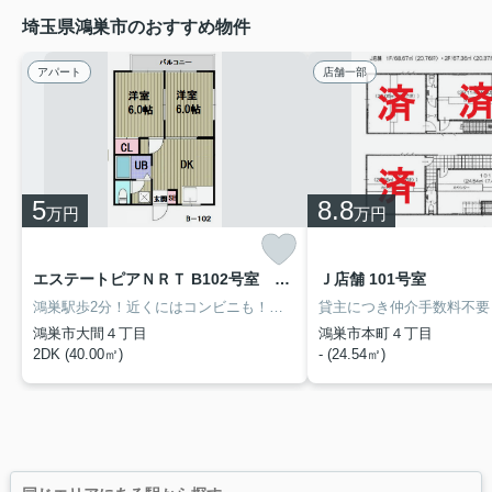
埼玉県鴻巣市のおすすめ物件
アパート
店舗一部
5
8.8
万円
万円
エステートピアＮＲＴ B102号室 ★来店予約制★
Ｊ店舗 101号室
鴻巣駅歩2分！近くにはコンビニも！室内設備はエアコン・追い焚き・CATVなど。全洋室で掃除も楽々過ごしやすいお部屋でバルコニー付きです♪鴻巣で、あなたのニーズに合ったお部屋探しをお手伝いいたします！まずは当社へご連絡をお待ちしております(*^^*)
鴻巣市大間４丁目
鴻巣市本町４丁目
2DK (40.00㎡)
- (24.54㎡)