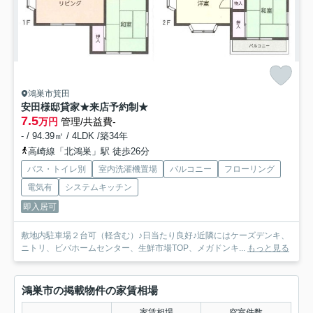
鴻巣市箕田
安田様邸貸家★来店予約制★
7.5
万円
管理/共益費-
- / 94.39㎡ / 4LDK /築34年
高崎線「北鴻巣」駅 徒歩26分
バス・トイレ別
室内洗濯機置場
バルコニー
フローリング
電気有
システムキッチン
即入居可
敷地内駐車場２台可（軽含む）♪日当たり良好♪近隣にはケーズデンキ、
ニトリ、ビバホームセンター、生鮮市場TOP、メガドンキ...
もっと見る
鴻巣市の掲載物件の家賃相場
家賃相場
空室件数