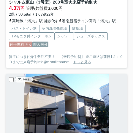
シャルム東山（3号室）
203号室★来店予約制★
4.3
万円
管理/共益費3,000円
2階 / 30.59㎡ / 1K /築22年
高崎線「鴻巣」駅 徒歩9分
湘南新宿ライン高海「鴻巣」駅 徒歩9分
バス・トイレ別
室内洗濯機置場
駐輪場
TVモニタ付インターホン
シャワー
シューズボックス
仲手無料
礼0
即入居可
貸主につき仲介手数料不要！！ 【来店予約制】 ※ご連絡は前日1２：０
０までに来店予約info@e-smilehouse....
もっと見る
アパート