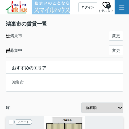
0
ログイン
お気に入り
鴻巣市の賃貸一覧
鴻巣市
変更
募集中
変更
おすすめのエリア
鴻巣市
6
件
アパート