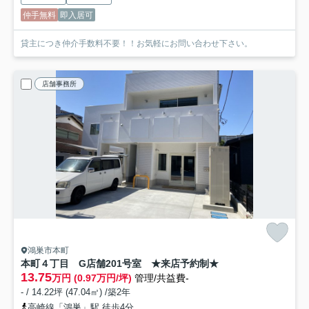
仲手無料
即入居可
貸主につき仲介手数料不要！！お気軽にお問い合わせ下さい。
店舗事務所
鴻巣市本町
本町４丁目 G店舗
201号室 ★来店予約制★
13.75
万円 (0.97万円/坪)
管理/共益費-
- / 14.22坪 (47.04㎡) /築2年
高崎線「鴻巣」駅 徒歩4分