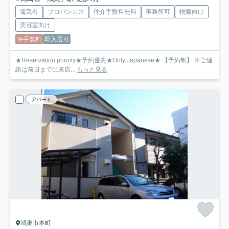
電気有
プロパンガス
仲介手数料無料
事務所可
物販向け
美容室向け
仲手無料
即入居可
★Reservation priority★予約優先★Only Japanese★ 【予約制】 ※ご連
絡は前日までに来店...
もっと見る
アパート
鴻巣市本町