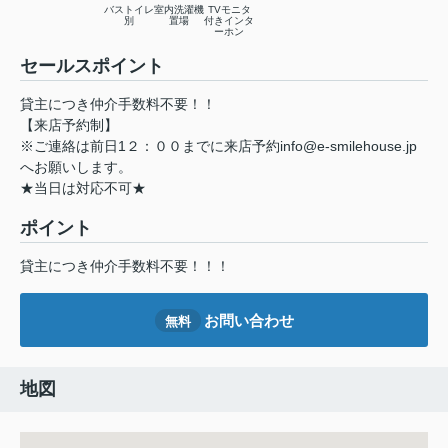
バストイレ
室内洗濯機
TVモニタ
別
置場
付きインタ
ーホン
セールスポイント
貸主につき仲介手数料不要！！
【来店予約制】
※ご連絡は前日1２：００までに来店予約info@e-smilehouse.jp
へお願いします。
★当日は対応不可★
ポイント
貸主につき仲介手数料不要！！！
お問い合わせ
無料
地図