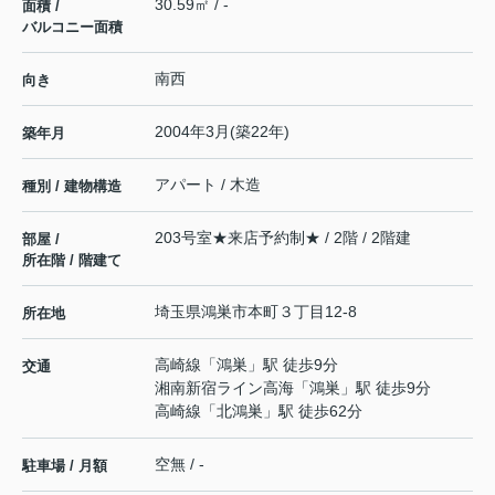
30.59㎡ / -
面積 /
バルコニー面積
南西
向き
2004年3月(築22年)
築年月
アパート / 木造
種別 / 建物構造
203号室★来店予約制★ / 2階 / 2階建
部屋 /
所在階 / 階建て
埼玉県
鴻巣市
本町
３丁目12-8
所在地
高崎線
「
鴻巣
」駅 徒歩9分
交通
湘南新宿ライン高海
「
鴻巣
」駅 徒歩9分
高崎線
「
北鴻巣
」駅 徒歩62分
空無 / -
駐車場 / 月額