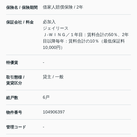
借家人賠償保険 / 2年
保険名 / 保険期間
必加入
保証会社 / 料金
ジェイリース
Ｊ-ＷＩＮＧ／１年目：賃料合計の50％、2年
目以降毎年：賃料合計の10％（最低保証料
10,000円）
-
特優賃
貸主 / 一般
取引態様 /
賃貸区分
6戸
総戸数
104906397
物件番号
-
管理コード