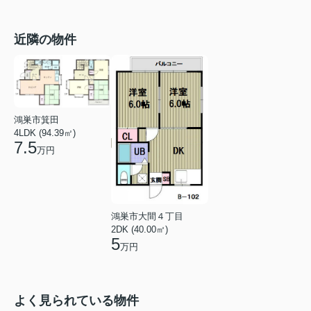
近隣の物件
鴻巣市箕田
4LDK (94.39㎡)
7.5
万円
鴻巣市大間４丁目
2DK (40.00㎡)
5
万円
よく見られている物件