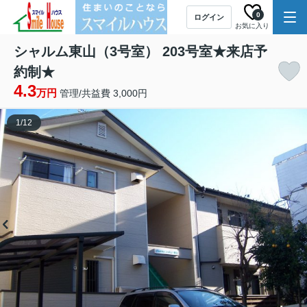
0
ログイン
お気に入り
シャルム東山（3号室） 203号室★来店予
約制★
4.3
万円
管理/共益費 3,000円
1
/
12