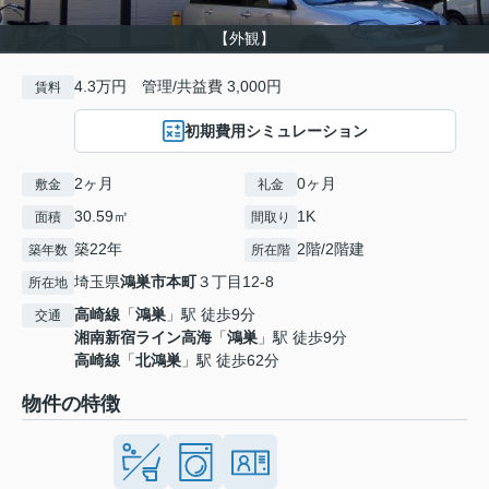
【外観】
4.3万円 管理/共益費 3,000円
賃料
初期費用シミュレーション
2ヶ月
0ヶ月
敷金
礼金
30.59㎡
1K
面積
間取り
築22年
2階/2階建
築年数
所在階
埼玉県
鴻巣市
本町
３丁目12-8
所在地
高崎線
「
鴻巣
」駅 徒歩9分
交通
湘南新宿ライン高海
「
鴻巣
」駅 徒歩9分
高崎線
「
北鴻巣
」駅 徒歩62分
物件の特徴