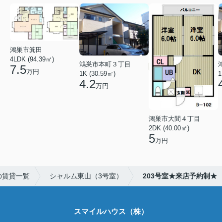
鴻巣市箕田
4LDK (94.39㎡)
鴻巣市本町３丁目
7.5
万円
1K (30.59㎡)
1
4.2
万円
鴻巣市大間４丁目
2DK (40.00㎡)
5
万円
の賃貸一覧
シャルム東山（3号室）
203号室★来店予約制★
スマイルハウス（株）