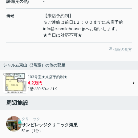
-
設備(その他)
【来店予約制】
備考
※ご連絡は前日1２：００までに来店予約
info@e-smilehouse.jpへお願いします。
★当日は対応不可★
情報の見方
シャルム東山（3号室）の他の部屋
103号室★来店予約制★
4.2万円
1階 / 30.59㎡ / 1K
周辺施設
クリニック
サンビレッジクリニック鴻巣
51ｍ（1分）