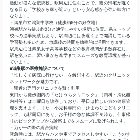
活動が盛んな伝統校。駅周辺に住むことで、親の帰宅が遅く
なる日も「学校から家が近い」という安心感が心強い味方に
なります。
・鴻巣市立鴻巣中学校（徒歩約8分の好立地）
鴻巣駅から徒歩約8分と通学しやすい場所に位置。県立トップ
校への進学実績もあり、駅周辺には夜遅くまで開講している
学習塾も多いため、放課後の時間を効率的に活用できます。
駅周辺には鴻巣女子高等学校などの教育機関が多数存在し、
駅を拠点に、習い事から進学までスムーズな教育環境が整っ
ています。
■鴻巣駅の医療施設について
「忙しくて病院に行けない」を解消する、駅近のクリニック
ネットワークが魅力です。
・駅近の専門クリニックを賢く利用
東口から徒歩圏内の「たけうちクリニック」（内科・消化器
内科等）は土曜日も診療しており、平日は忙しい方の健康管
理を支えます。また、小児科専門の「ひまわりこどもクリニ
ック」も駅周辺にあり、お子様の急な体調不良時も、仕事帰
りのピックアップから診察までをスムーズに繋げられます。
・万が一の際の総合病院
緊急時には、駅からバスや車でアクセスしやすい「こうのす