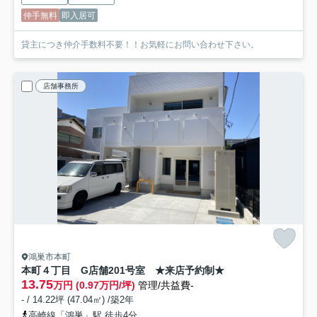
仲手無料
即入居可
貸主につき仲介手数料不要！！お気軽にお問い合わせ下さい。
店舗事務所
鴻巣市本町
本町４丁目 G店舗
201号室 ★来店予約制★
13.75
万円 (0.97万円/坪)
管理/共益費-
- / 14.22坪 (47.04㎡) /築2年
高崎線「鴻巣」駅 徒歩4分