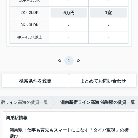
-
-
1DK～1LDK
5万円
1室
2K～2LDK
-
-
3K～3LDK
-
-
4K～4LDK以上
1
検索条件を変更
まとめてお問い合わせ
新宿ライン高海の賃貸一覧
湘南新宿ライン高海 鴻巣駅の賃貸一覧
鴻巣駅情報
鴻巣駅：仕事も育児もスマートにこなす「タイパ重視」の街
選び