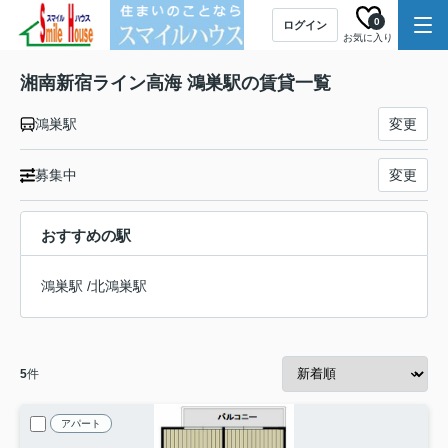
0
ログイン
お気に入り
湘南新宿ライン高海 鴻巣駅の賃貸一覧
鴻巣駅
変更
募集中
変更
おすすめの駅
鴻巣駅
/
北鴻巣駅
5
件
アパート