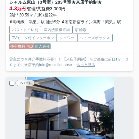
シャルム東山（3号室）
203号室★来店予約制★
4.3
万円
管理/共益費3,000円
2階 / 30.59㎡ / 1K /築22年
高崎線「鴻巣」駅 徒歩9分
湘南新宿ライン高海「鴻巣」駅 徒歩9分
バス・トイレ別
室内洗濯機置場
駐輪場
TVモニタ付インターホン
シャワー
シューズボックス
仲手無料
礼0
即入居可
貸主につき仲介手数料不要！！ 【来店予約制】 ※ご連絡は前日1２：０
０までに来店予約info@e-smilehouse....
もっと見る
アパート