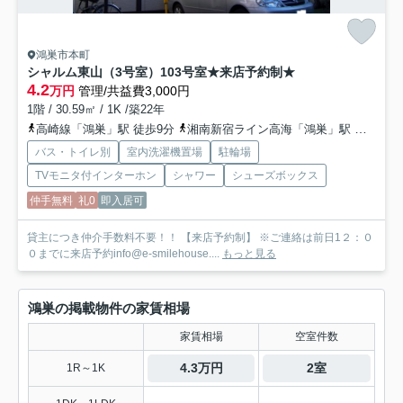
鴻巣市本町
シャルム東山（3号室）
103号室★来店予約制★
4.2
万円
管理/共益費3,000円
1階 / 30.59㎡ / 1K /築22年
高崎線「鴻巣」駅 徒歩9分
湘南新宿ライン高海「鴻巣」駅 徒歩9分
バス・トイレ別
室内洗濯機置場
駐輪場
TVモニタ付インターホン
シャワー
シューズボックス
仲手無料
礼0
即入居可
貸主につき仲介手数料不要！！ 【来店予約制】 ※ご連絡は前日1２：０
０までに来店予約info@e-smilehouse....
もっと見る
鴻巣の掲載物件の家賃相場
家賃相場
空室件数
4.3万円
2室
1R～1K