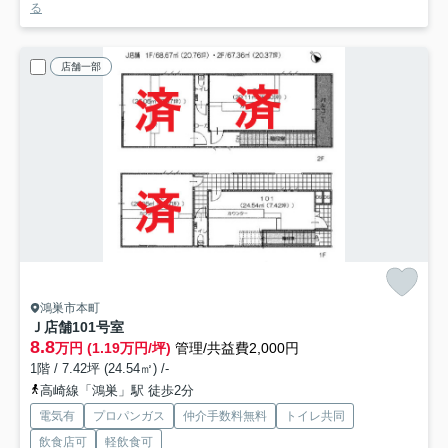
る
店舗一部
鴻巣市本町
Ｊ店舗
101号室
8.8
万円 (1.19万円/坪)
管理/共益費2,000円
1階 / 7.42坪 (24.54㎡) /-
高崎線「鴻巣」駅 徒歩2分
電気有
プロパンガス
仲介手数料無料
トイレ共同
飲食店可
軽飲食可