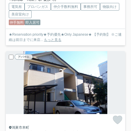
電気有
プロパンガス
仲介手数料無料
事務所可
物販向け
美容室向け
仲手無料
即入居可
★Reservation priority★予約優先★Only Japanese★ 【予約制】 ※ご連
絡は前日までに来店...
もっと見る
アパート
鴻巣市本町