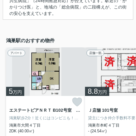
共生病院」（24時間救急対応）が控えています。駅近の「か
かりつけ医」と、地域の「総合病院」の二段構えが、この街
の安心を支えています。
鴻巣駅のおすすめ物件
アパート
店舗一部
5
8.8
万円
万円
エステートピアＮＲＴ B102号室 ★来店予約制★
Ｊ店舗 101号室
鴻巣駅歩2分！近くにはコンビニも！室内設備はエアコン・追い焚き・CATVなど。全洋室で掃除も楽々過ごしやすいお部屋でバルコニー付きです♪鴻巣で、あなたのニーズに合ったお部屋探しをお手伝いいたします！まずは当社へご連絡をお待ちしております(*^^*)
鴻巣市大間４丁目
鴻巣市本町４丁目
2DK (40.00㎡)
- (24.54㎡)