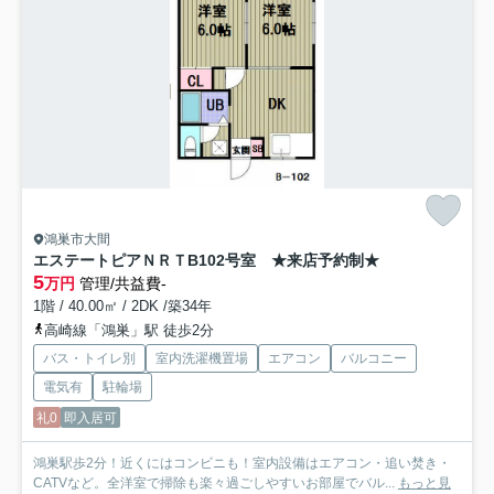
鴻巣市大間
エステートピアＮＲＴ
B102号室 ★来店予約制★
5
万円
管理/共益費-
1階 / 40.00㎡ / 2DK /築34年
高崎線「鴻巣」駅 徒歩2分
バス・トイレ別
室内洗濯機置場
エアコン
バルコニー
電気有
駐輪場
礼0
即入居可
鴻巣駅歩2分！近くにはコンビニも！室内設備はエアコン・追い焚き・
CATVなど。全洋室で掃除も楽々過ごしやすいお部屋でバル...
もっと見