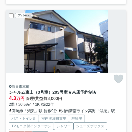
アパート
鴻巣市本町
シャルム東山（3号室）
203号室★来店予約制★
4.3
万円
管理/共益費3,000円
2階 / 30.59㎡ / 1K /築22年
高崎線「鴻巣」駅 徒歩9分
湘南新宿ライン高海「鴻巣」駅 徒歩9分
バス・トイレ別
室内洗濯機置場
駐輪場
TVモニタ付インターホン
シャワー
シューズボックス