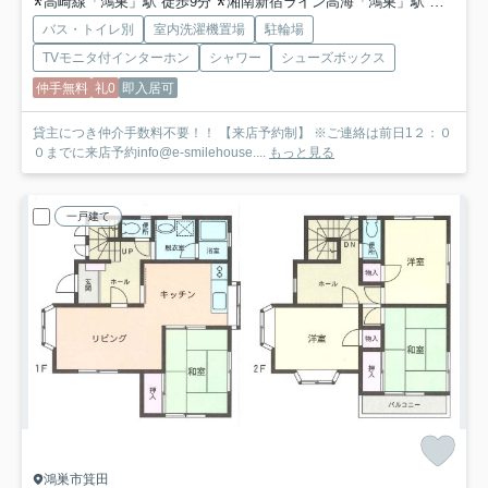
高崎線「鴻巣」駅 徒歩9分
湘南新宿ライン高海「鴻巣」駅 徒歩9分
バス・トイレ別
室内洗濯機置場
駐輪場
TVモニタ付インターホン
シャワー
シューズボックス
仲手無料
礼0
即入居可
貸主につき仲介手数料不要！！ 【来店予約制】 ※ご連絡は前日1２：０
０までに来店予約info@e-smilehouse....
もっと見る
一戸建て
鴻巣市箕田