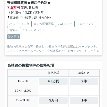
安田様邸貸家★来店予約制★
7.5
万円
管理/共益費-
- / 94.39㎡ / 4LDK /築34年
高崎線「北鴻巣」駅 徒歩26分
バス・トイレ別
室内洗濯機置場
バルコニー
フローリング
電気有
システムキッチン
即入居可
敷地内駐車場２台可（軽含む）♪日当たり良好♪近隣にはケーズデンキ、
ニトリ、ビバホームセンター、生鮮市場TOP、メガドンキ...
もっと見る
高崎線の掲載物件の価格相場
価格相場
募集件数
4.3万円
2件
1R～1K
-
-
1DK～1LDK
5万円
1件
2K～2LDK