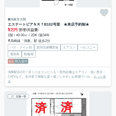
鴻巣市大間
エステートピアＮＲＴ
B102号室 ★来店予約制★
5
万円
管理/共益費-
1階 / 40.00㎡ / 2DK /築34年
高崎線「鴻巣」駅 徒歩2分
バス・トイレ別
室内洗濯機置場
エアコン
バルコニー
電気有
駐輪場
礼0
即入居可
鴻巣駅歩2分！近くにはコンビニも！室内設備はエアコン・追い焚き・
CATVなど。全洋室で掃除も楽々過ごしやすいお部屋でバル...
もっと見
る
店舗一部