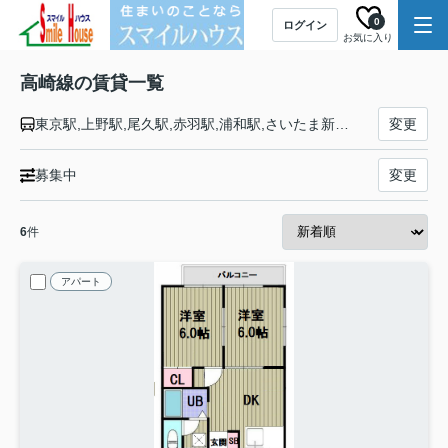
0
ログイン
お気に入り
高崎線の賃貸一覧
東京駅,上野駅,尾久駅,赤羽駅,浦和駅,さいたま新都心駅,大宮駅,宮原駅,上尾駅,北上尾駅,桶川駅,北本駅,鴻巣駅,北鴻巣駅,吹上駅,行田駅,熊谷駅,籠原駅,深谷駅,岡部駅,本庄駅,神保原駅,新町駅,倉賀野駅,高崎駅
変更
募集中
変更
6
件
アパート