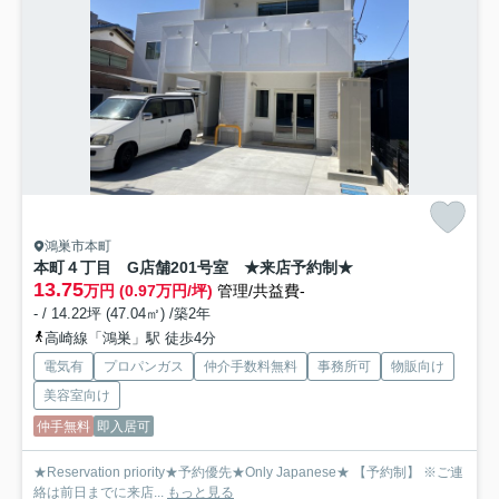
鴻巣市本町
本町４丁目 G店舗
201号室 ★来店予約制★
13.75
万円 (0.97万円/坪)
管理/共益費-
- / 14.22坪 (47.04㎡) /築2年
高崎線「鴻巣」駅 徒歩4分
電気有
プロパンガス
仲介手数料無料
事務所可
物販向け
美容室向け
仲手無料
即入居可
★Reservation priority★予約優先★Only Japanese★ 【予約制】 ※ご連
絡は前日までに来店...
もっと見る