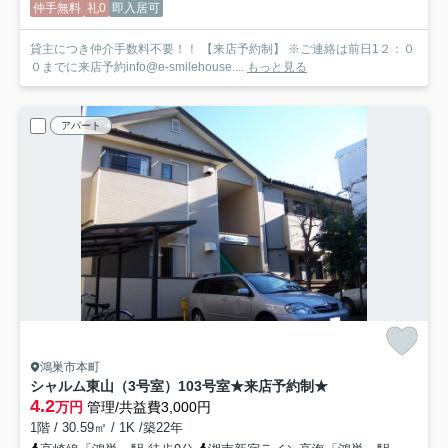
仲手無料
礼0
即入居可
貸主につき仲介手数料不要！！ 【来店予約制】 ※ご連絡は前日1２：０
０までに来店予約info@e-smilehouse....
もっと見る
アパート
鴻巣市本町
シャルム東山（3号室）
103号室★来店予約制★
4.2
万円
管理/共益費3,000円
1階 / 30.59㎡ / 1K /築22年