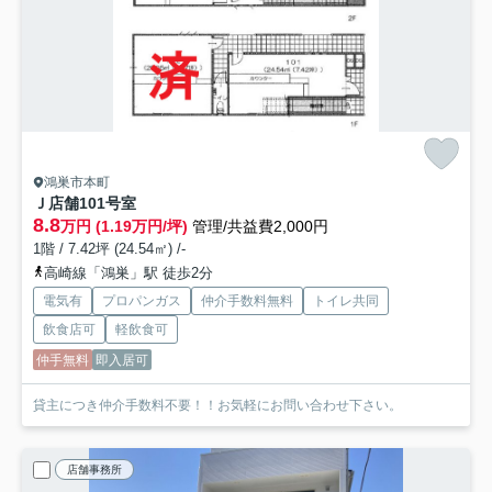
鴻巣市本町
Ｊ店舗
101号室
8.8
万円 (1.19万円/坪)
管理/共益費2,000円
1階 / 7.42坪 (24.54㎡) /-
高崎線「鴻巣」駅 徒歩2分
電気有
プロパンガス
仲介手数料無料
トイレ共同
飲食店可
軽飲食可
仲手無料
即入居可
貸主につき仲介手数料不要！！お気軽にお問い合わせ下さい。
店舗事務所