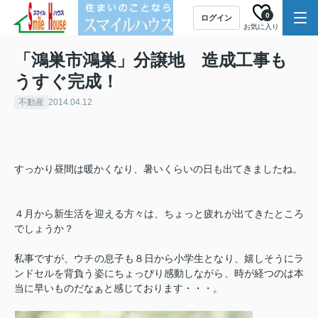
0
ログイン
お気に入り
「鴻巣市鴻巣」分譲地 造成工事も
うすぐ完成！
不動産
2014.04.12
すっかり昼間は暖かくなり、暑いくらいの日も出てきましたね。
４月から新生活を迎える方々は、ちょっと疲れが出てきたところ
でしょうか？
私事ですが、ウチの息子も８日から小学生となり、嬉しそうにラ
ンドセルを背負う姿にちょっぴり感動しながら、時が経つのは本
当に早いものだなぁと感じております・・・。