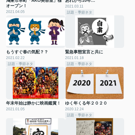
鴻巣市本町「AKO美容室」様
あれから10年…
オープン！
2021.03.11
2021.04.05
話題・季節ネタ
もうすぐ春の気配？？
緊急事態宣言と共に
2021.02.22
2021.01.18
話題・季節ネタ
話題・季節ネタ
年末年始は静かに映画鑑賞！
ゆく年くる年２０２０
2021.01.05
2020.12.24
話題・季節ネタ