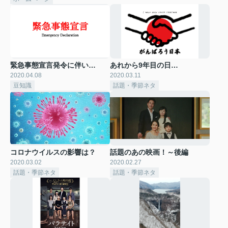
緊急事態宣言発令に伴い…
あれから9年目の日…
2020.04.08
2020.03.11
豆知識
話題・季節ネタ
コロナウイルスの影響は？
話題のあの映画！～後編
2020.03.02
2020.02.27
話題・季節ネタ
話題・季節ネタ