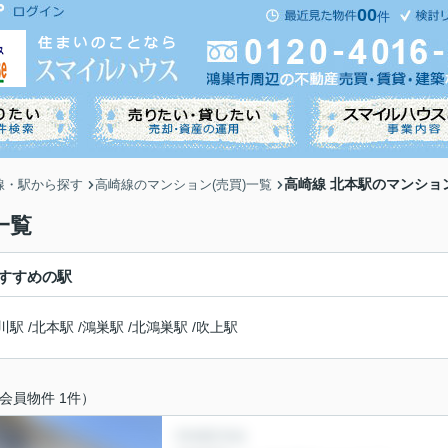
00
件
高崎線 北本駅のマンション
線・駅から探す
高崎線のマンション(売買)一覧
一覧
すすめの駅
川駅
/
北本駅
/
鴻巣駅
/
北鴻巣駅
/
吹上駅
会員物件 1件）