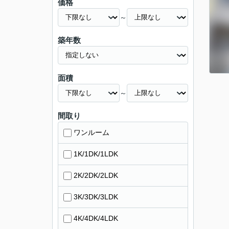
価格
～
築年数
面積
～
間取り
ワンルーム
1K/1DK/1LDK
2K/2DK/2LDK
3K/3DK/3LDK
4K/4DK/4LDK