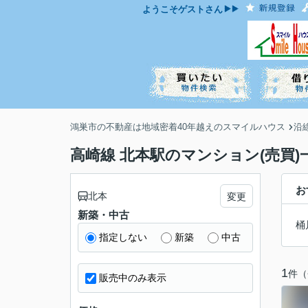
ようこそ
ゲスト
さん
鴻巣市の不動産は地域密着40年越えのスマイルハウス
沿
高崎線 北本駅のマンション(売買)
お
北本
変更
新築・中古
桶
指定しない
新築
中古
1
件（
販売中のみ表示