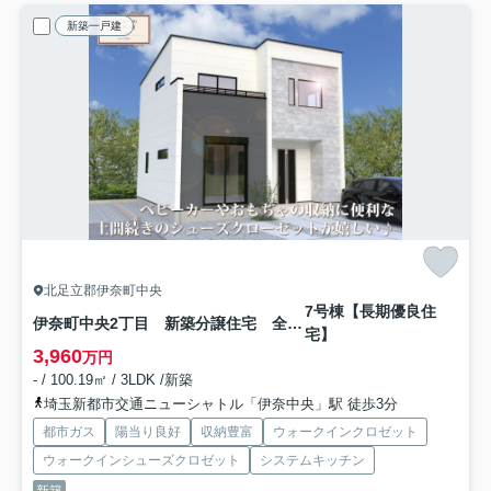
新築一戸建
北足立郡伊奈町中央
7号棟【長期優良住
伊奈町中央2丁目 新築分譲住宅 全20棟
宅】
3,960
万円
- / 100.19㎡ / 3LDK /新築
埼玉新都市交通ニューシャトル「伊奈中央」駅 徒歩3分
都市ガス
陽当り良好
収納豊富
ウォークインクロゼット
ウォークインシューズクロゼット
システムキッチン