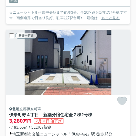
新築
☆ニューシャトル伊奈中央駅まで徒歩3分、全20区画分譲地の7号棟です
☆ 南側道路で日当り良好、駐車並列2台可♪ 建物は...
もっと見る
新築一戸建
北足立郡伊奈町寿
伊奈町寿４丁目 新築分譲住宅全２棟
2号棟
3,280
万円
7月31日 値下げ
- / 93.56㎡ / 3LDK /新築
埼玉新都市交通ニューシャトル「伊奈中央」駅 徒歩13分