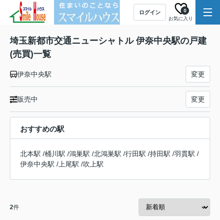
0
ログイン
お気に入り
埼玉新都市交通ニューシャトル 伊奈中央駅の戸建
(売買)一覧
伊奈中央駅
変更
販売中
変更
おすすめの駅
北本駅
/
桶川駅
/
鴻巣駅
/
北鴻巣駅
/
行田駅
/
持田駅
/
羽貫駅
/
伊奈中央駅
/
上尾駅
/
吹上駅
2
件