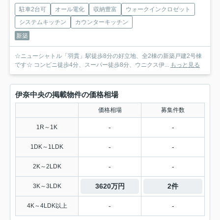
駐車2台可
オール電化
収納豊富
ウォークインクロゼット
システムキッチン
カウンターキッチン
新築
☆ニューシャトル「羽貫」駅徒歩8分の好立地、全2棟の新築戸建2号棟
です☆ コンビニ徒歩4分、スーパー徒歩8分、ウニクス伊...
もっと見る
伊奈中央の掲載物件の価格相場
価格相場
募集件数
-
-
1R～1K
-
-
1DK～1LDK
-
-
2K～2LDK
3620万円
2件
3K～3LDK
-
-
4K～4LDK以上