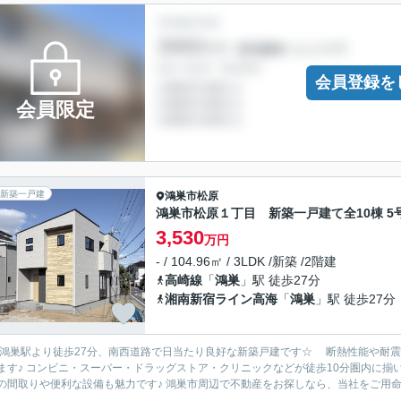
会員登録を
会員限定
新築一戸建
鴻巣市
松原
鴻巣市松原１丁目 新築一戸建て全10棟 5
3,530
万円
- / 104.96㎡ / 3LDK /新築 /2階建
高崎線
「
鴻巣
」駅 徒歩27分
湘南新宿ライン高海
「
鴻巣
」駅 徒歩27分
R鴻巣駅より徒歩27分、南西道路で日当たり良好な新築戸建です☆ 断熱性能や耐
ます♪ コンビニ・スーパー・ドラッグストア・クリニックなどが徒歩10分圏内に揃
の間取りや便利な設備も魅力です♪ 鴻巣市周辺で不動産をお探しなら、当社をご用命く