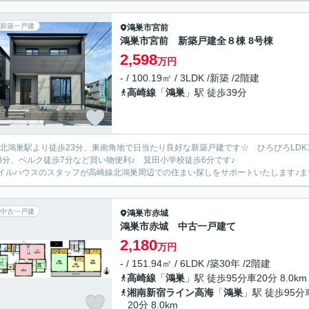
新築一戸建
鴻巣市
宮前
鴻巣市宮前 新築戸建全８棟 8号棟
2,598
万円
- / 100.19㎡ / 3LDK /新築 /2階建
高崎線
「
鴻巣
」駅 徒歩39分
R北鴻巣駅より徒歩23分、東南角地で日当たり良好な新築戸建です☆ ひろびろLDK
3分、ベルク徒歩7分など買い物便利♪ 箕田小学校徒歩6分です♪
イルハウスのスタッフが高崎線北鴻巣周辺での住まい探しをサポートいたします♪まずは
中古一戸建
鴻巣市
赤城
鴻巣市赤城 中古一戸建て
2,180
万円
- / 151.94㎡ / 6LDK /築30年 /2階建
高崎線
「
鴻巣
」駅 徒歩95分車20分 8.0km
湘南新宿ライン高海
「
鴻巣
」駅 徒歩95分
20分 8.0km