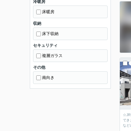
冷暖房
床暖房
収納
床下収納
セキュリティ
複層ガラス
その他
南向き
☆J
でき
など