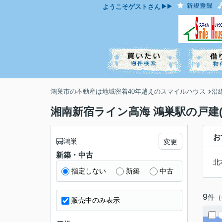
ようこそ
ゲスト
さん
鴻巣市の不動産は地域密着40年越えのスマイルハウス
沿
湘南新宿ライン高海 鴻巣駅の戸建(
お
鴻巣
変更
新築・中古
北
指定しない
新築
中古
9
件（
販売中のみ表示