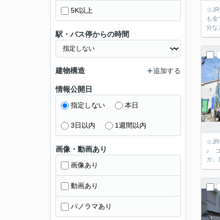
5K以上
☆J
も全
分な
駅・バス停からの時間
建物構造
追加する
情報公開日
指定しない
本日
3日以内
1週間以内
☆J
画像・動画あり
♪ 
ガ」
画像あり
動画あり
パノラマあり