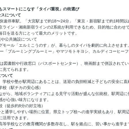
もスマートにこなす「タイパ重視」の街選び
セスについて
の快速停車駅。「大宮駅まで約18〜24分」「東京・新宿駅まで約1時間
京ライン・湘南新宿ラインの2系統が利用できるため、目的地に合わせ
毎日を送る方にとって最大のメリットです。
境や公共施設について
グモール「エルミこうのす」が、暮らしのタイパを劇的に向上させます
パー「ブルーミングブルーミー」やマツモトキヨシ、カルディコーヒー
には図書館や行政窓口（パスポートセンター）、映画館まで併設されて
に充てられます。
について
、学校や塾が駅周辺にあることは、送迎の負担軽減と子どもの安全に直
学校（駅チカの安心感）
ながら、地域ボランティアによる見守り活動が盛んな伝統校。駅周辺に
感が心強い味方になります。
校（徒歩約8分の好立地）
分と通学しやすい場所に位置。県立トップ校への進学実績もあり、駅周
に活用できます。
高等学校などの教育機関が多数存在し、駅を拠点に、習い事から進学ま