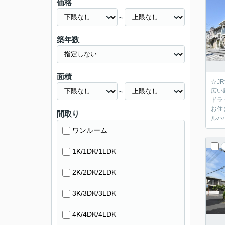
価格
～
築年数
面積
☆J
～
広い
ドラ
お住
間取り
ルハ
ワンルーム
1K/1DK/1LDK
2K/2DK/2LDK
3K/3DK/3LDK
4K/4DK/4LDK