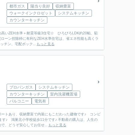
都市ガス
陽当り良好
収納豊富
ウォークインクロゼット
システムキッチン
カウンターキッチン
高いZEH水準＋耐震等級3住宅☆ ひろびろLDK約20帖、駐
住宅ローン控除枠に有利なZEH水準住宅は、省エネ性能も高くラ
チン、宅配ボック...
もっと見る
プロパンガス
システムキッチン
カウンターキッチン
室内洗濯機置場
バルコニー
電気有
ーポートあり、収納豊富で内装にもこだわった建物です♪ コンビ
す♪ 鴻巣北小学校徒歩11分です♪ 不動産の購入は、人生の
、どうぞ安心してお任せ...
もっと見る