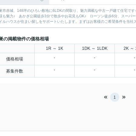
巣市赤城、148坪のひろい敷地に6LDKの間取り、魅力満載な中古一戸建て住宅で
様も魅力♪ あかぎ公園徒歩3分で散歩やお花見もOK♪ ローソン徒歩6分、スーパー
イルハウスが住まい探しをサポートいたします。まずはお客様のご希望条件を当社スタ
巣の掲載物件の価格相場
1R ～ 1K
1DK ～ 1LDK
2K ～ 
-
-
-
価格相場
-
-
-
募集件数
1