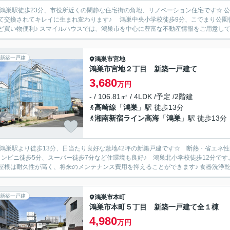
R鴻巣駅徒歩23分、市役所近くの閑静な住宅街の角地、リノベーション住宅です☆ 
て交換されてキレイに生まれ変わります♪ 鴻巣中央小学校徒歩9分、こでまり公園徒
ど買い物便利♪ スマイルハウスでは、鴻巣市を中心に豊富な不動産情報をご用意してお
新築一戸建
鴻巣市
宮地
鴻巣市宮地２丁目 新築一戸建て
3,680
万円
- / 106.81㎡ / 4LDK /予定 /2階建
高崎線
「
鴻巣
」駅 徒歩13分
湘南新宿ライン高海
「
鴻巣
」駅 徒歩13分
R鴻巣駅より徒歩13分、日当たり良好な敷地42坪の新築戸建です☆ 断熱・省エネ
コンビニ徒歩5分、スーパー徒歩7分など住環境も良好♪ 鴻巣北小学校徒歩12分で
屋根は耐久性が高く、将来のメンテナンス費用を抑えることができます♪ 食器洗浄乾燥
新築一戸建
鴻巣市
本町
鴻巣市本町５丁目 新築一戸建て全１棟
4,980
万円