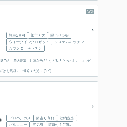
新築
駐車2台可
都市ガス
陽当り良好
ウォークインクロゼット
システムキッチン
カウンターキッチン
18.7帖、収納豊富、駐車並列2台など魅力たっぷり♪ コンビニ
お気軽にご連絡ください(^o^)
プロパンガス
陽当り良好
収納豊富
車
バルコニー
電気有
閑静な住宅地