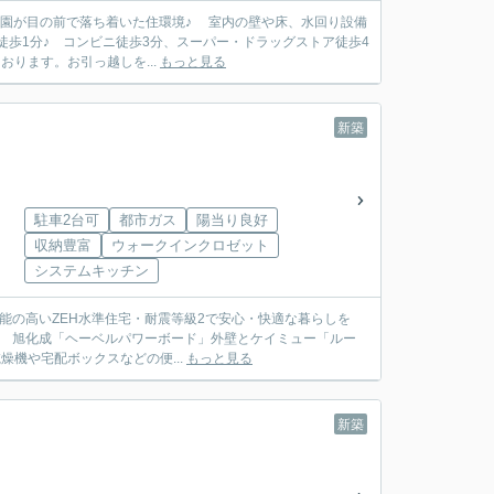
公園が目の前で落ち着いた住環境♪ 室内の壁や床、水回り設備
歩1分♪ コンビニ徒歩3分、スーパー・ドラッグストア徒歩4
ります。お引っ越しを...
もっと見る
新築
駐車2台可
都市ガス
陽当り良好
収納豊富
ウォークインクロゼット
システムキッチン
性能の高いZEH水準住宅・耐震等級2で安心・快適な暮らしを
す。 旭化成「ヘーベルパワーボード」外壁とケイミュー「ルー
機や宅配ボックスなどの便...
もっと見る
新築