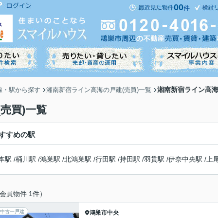
00
件
湘南新宿ライン高海
線・駅から探す
湘南新宿ライン高海の戸建(売買)一覧
売買)一覧
すすめの駅
本駅
/
桶川駅
/
鴻巣駅
/
北鴻巣駅
/
行田駅
/
持田駅
/
羽貫駅
/
伊奈中央駅
/
上
会員物件 1件）
中古一戸建
鴻巣市
中央