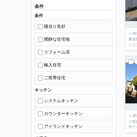
条件
条件
陽当り良好
☆J
閑静な住宅地
車並
ンニ
リフォーム済
輸入住宅
二世帯住宅
キッチン
システムキッチン
カウンターキッチン
☆J
ニ徒
アイランドキッチン
中で