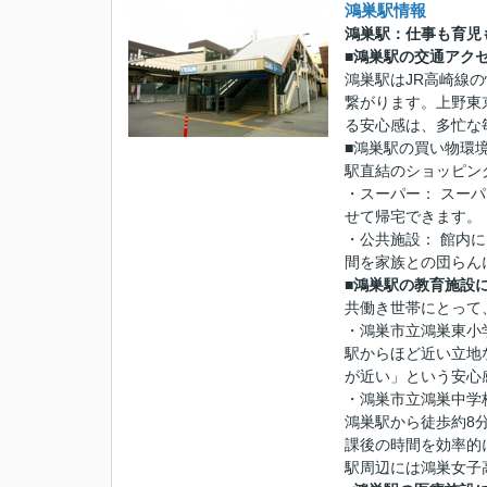
鴻巣駅情報
鴻巣駅：仕事も育児
■鴻巣駅の交通アク
鴻巣駅はJR高崎線
繋がります。上野東
る安心感は、多忙な
■鴻巣駅の買い物環
駅直結のショッピン
・スーパー： スー
せて帰宅できます。
・公共施設： 館内
間を家族との団らん
■鴻巣駅の教育施設
共働き世帯にとって
・鴻巣市立鴻巣東小
駅からほど近い立地
が近い」という安心
・鴻巣市立鴻巣中学
鴻巣駅から徒歩約8
課後の時間を効率的
駅周辺には鴻巣女子