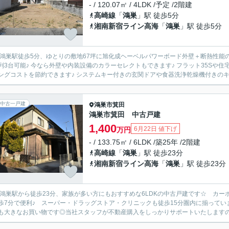
- / 120.07㎡ / 4LDK /予定 /2階建
高崎線
「
鴻巣
」駅 徒歩5分
湘南新宿ライン高海
「
鴻巣
」駅 徒歩5分
R鴻巣駅徒歩5分、ゆとりの敷地67坪に旭化成ヘーベルパワーボード外壁＋断熱性能の
列3台可能♪ 今なら外壁や内装設備のカラーセレクトもできます♪ フラット35Sや
ングコストを節約できます♪ システムキー付きの玄関ドアや食器洗浄乾燥機付きのキッ
中古一戸建
鴻巣市
箕田
鴻巣市箕田 中古戸建
1,400
6月22日 値下げ
万円
- / 133.75㎡ / 6LDK /築25年 /2階建
高崎線
「
鴻巣
」駅 徒歩23分
湘南新宿ライン高海
「
鴻巣
」駅 徒歩23分
R鴻巣駅から徒歩23分、家族が多い方にもおすすめな6LDKの中古戸建です☆ カ
歩7分で便利♪ スーパー・ドラッグストア・クリニックも徒歩15分圏内に揃っていま
も大きなお買い物です◎当社スタッフが不動産購入をしっかりサポートいたしますので