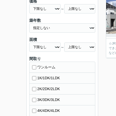
価格
～
築年数
面積
☆J
～
でき
など
間取り
ワンルーム
1K/1DK/1LDK
2K/2DK/2LDK
3K/3DK/3LDK
4K/4DK/4LDK