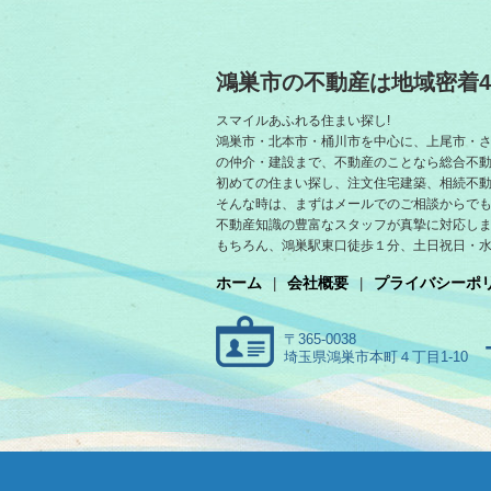
鴻巣市の不動産は地域密着4
スマイルあふれる住まい探し!
鴻巣市・北本市・桶川市を中心に、上尾市・
の仲介・建設まで、不動産のことなら総合不
初めての住まい探し、注文住宅建築、相続不
そんな時は、まずはメールでのご相談からでも
不動産知識の豊富なスタッフが真摯に対応し
もちろん、鴻巣駅東口徒歩１分、土日祝日・
ホーム
会社概要
プライバシーポ
〒365-0038
埼玉県鴻巣市本町４丁目1-10