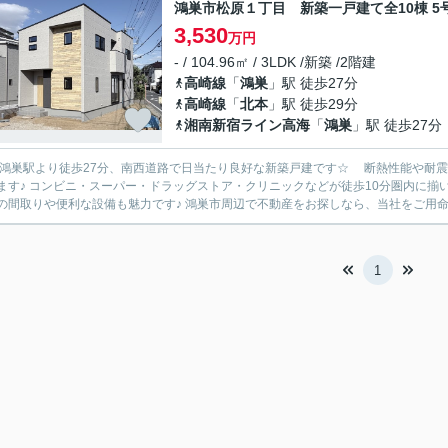
鴻巣市松原１丁目 新築一戸建て全10棟 5
3,530
万円
- / 104.96㎡ / 3LDK /新築 /2階建
高崎線
「
鴻巣
」駅 徒歩27分
高崎線
「
北本
」駅 徒歩29分
湘南新宿ライン高海
「
鴻巣
」駅 徒歩27分
R鴻巣駅より徒歩27分、南西道路で日当たり良好な新築戸建です☆ 断熱性能や耐
ます♪ コンビニ・スーパー・ドラッグストア・クリニックなどが徒歩10分圏内に揃
の間取りや便利な設備も魅力です♪ 鴻巣市周辺で不動産をお探しなら、当社をご用命く
1