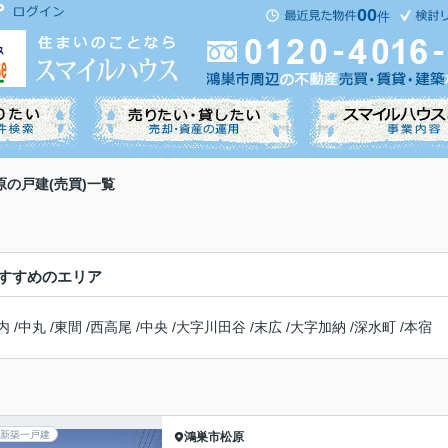
00
件
原の戸建(売買)一覧
すすめのエリア
内
/
中丸
/
東間
/
西高尾
/
中央
/
大字川田谷
/
末広
/
大字加納
/
深水町
/
本宿
新築一戸建
鴻巣市
松原