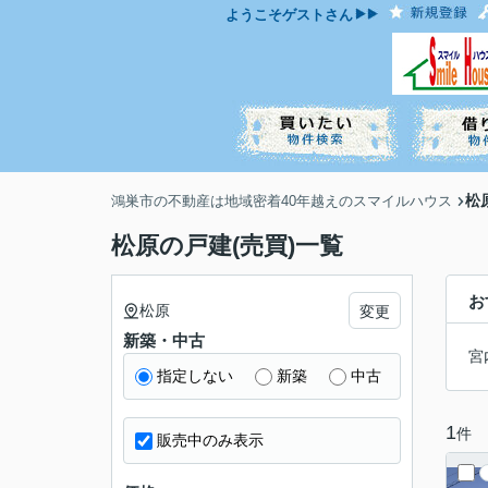
ようこそ
ゲスト
さん
松
鴻巣市の不動産は地域密着40年越えのスマイルハウス
松原の戸建(売買)一覧
お
松原
変更
新築・中古
宮
指定しない
新築
中古
1
件
販売中のみ表示