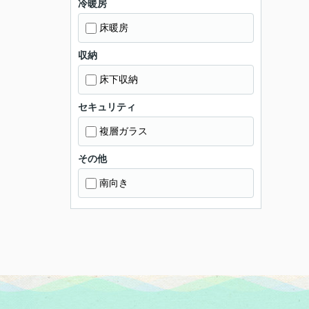
冷暖房
床暖房
収納
床下収納
セキュリティ
複層ガラス
その他
南向き