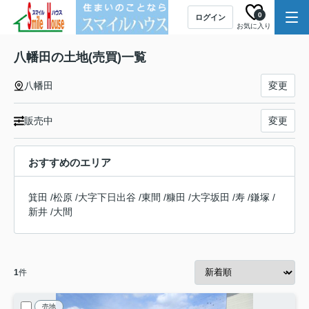
0
ログイン
お気に入り
八幡田の土地(売買)一覧
八幡田
変更
販売中
変更
おすすめのエリア
箕田
/
松原
/
大字下日出谷
/
東間
/
糠田
/
大字坂田
/
寿
/
鎌塚
/
新井
/
大間
1
件
売地