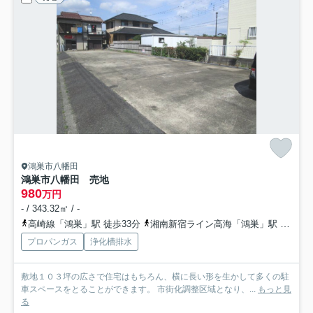
鴻巣市八幡田
鴻巣市八幡田 売地
980
万円
- / 343.32㎡ / -
高崎線「鴻巣」駅 徒歩33分
湘南新宿ライン高海「鴻巣」駅 徒歩33分
プロパンガス
浄化槽排水
敷地１０３坪の広さで住宅はもちろん、横に長い形を生かして多くの駐
車スペースをとることができます。 市街化調整区域となり、...
もっと見
る