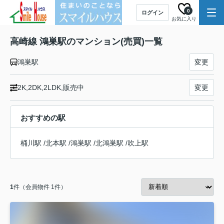
0
ログイン
お気に入り
高崎線 鴻巣駅のマンション(売買)一覧
鴻巣駅
変更
2K,2DK,2LDK,販売中
変更
おすすめの駅
桶川駅
/
北本駅
/
鴻巣駅
/
北鴻巣駅
/
吹上駅
1
件（会員物件 1件）