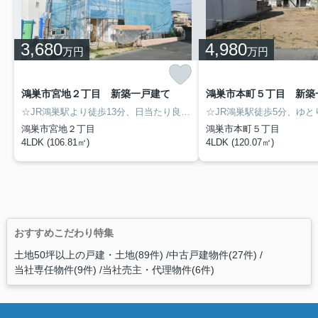
3,680
4,980
万円
万円
鴻巣市宮地２丁目 新築一戸建て
☆JR鴻巣駅より徒歩13分、日当たり良好な敷地42坪の新築戸建です☆ ZEH水準住宅・耐震等級2で安心・快適な暮らしを♪ コンビニ徒歩5分、スーパー徒歩7分など住環境も良好♪ 鴻巣北小学校徒歩12分です。
鴻巣市宮地２丁目
鴻巣市本町５丁目
4LDK (106.81㎡)
4LDK (120.07㎡)
おすすめこだわり特集
土地50坪以上の戸建・土地(89件)
中古戸建物件(27件)
当社専任物件(9件)
当社売主・代理物件(6件)