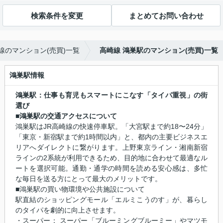
検索条件を変更
まとめてお問い合わせ
線のマンション(売買)一覧
高崎線 鴻巣駅のマンション(売買)一覧
鴻巣駅情報
鴻巣駅：仕事も育児もスマートにこなす「タイパ重視」の街
選び
■鴻巣駅の交通アクセスについて
鴻巣駅はJR高崎線の快速停車駅。「大宮駅まで約18〜24分」
「東京・新宿駅まで約1時間以内」と、都内の主要ビジネスエ
リアへダイレクトに繋がります。上野東京ライン・湘南新宿
ラインの2系統が利用できるため、目的地に合わせて最適なル
ートを選択可能。通勤・通学の時間を読める安心感は、多忙
な毎日を送る方にとって最大のメリットです。
■鴻巣駅の買い物環境や公共施設について
駅直結のショッピングモール「エルミこうのす」が、暮らし
のタイパを劇的に向上させます。
・スーパー： スーパー「ブルーミングブルーミー」やマツモ