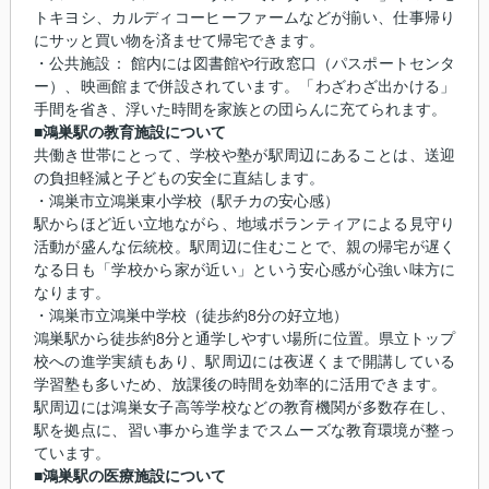
トキヨシ、カルディコーヒーファームなどが揃い、仕事帰り
にサッと買い物を済ませて帰宅できます。
・公共施設： 館内には図書館や行政窓口（パスポートセンタ
ー）、映画館まで併設されています。「わざわざ出かける」
手間を省き、浮いた時間を家族との団らんに充てられます。
■鴻巣駅の教育施設について
共働き世帯にとって、学校や塾が駅周辺にあることは、送迎
の負担軽減と子どもの安全に直結します。
・鴻巣市立鴻巣東小学校（駅チカの安心感）
駅からほど近い立地ながら、地域ボランティアによる見守り
活動が盛んな伝統校。駅周辺に住むことで、親の帰宅が遅く
なる日も「学校から家が近い」という安心感が心強い味方に
なります。
・鴻巣市立鴻巣中学校（徒歩約8分の好立地）
鴻巣駅から徒歩約8分と通学しやすい場所に位置。県立トップ
校への進学実績もあり、駅周辺には夜遅くまで開講している
学習塾も多いため、放課後の時間を効率的に活用できます。
駅周辺には鴻巣女子高等学校などの教育機関が多数存在し、
駅を拠点に、習い事から進学までスムーズな教育環境が整っ
ています。
■鴻巣駅の医療施設について