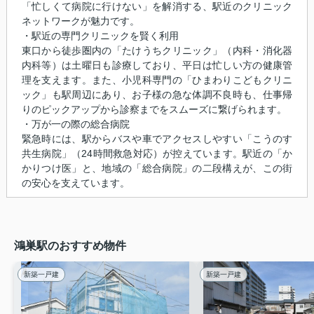
「忙しくて病院に行けない」を解消する、駅近のクリニック
ネットワークが魅力です。
・駅近の専門クリニックを賢く利用
東口から徒歩圏内の「たけうちクリニック」（内科・消化器
内科等）は土曜日も診療しており、平日は忙しい方の健康管
理を支えます。また、小児科専門の「ひまわりこどもクリニ
ック」も駅周辺にあり、お子様の急な体調不良時も、仕事帰
りのピックアップから診察までをスムーズに繋げられます。
・万が一の際の総合病院
緊急時には、駅からバスや車でアクセスしやすい「こうのす
共生病院」（24時間救急対応）が控えています。駅近の「か
かりつけ医」と、地域の「総合病院」の二段構えが、この街
の安心を支えています。
鴻巣駅のおすすめ物件
新築一戸建
新築一戸建