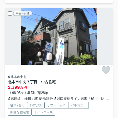
中古一戸建
北本市中丸
北本市中丸７丁目 中古住宅
2,399
万円
- / 98.95㎡ / 4LDK /築28年
高崎線「桶川」駅 徒歩33分
湘南新宿ライン高海「桶川」駅 徒歩33分
駐車2台可
都市ガス
リフォーム済
バルコニー
閑静な住宅地
トイレ２ヶ所