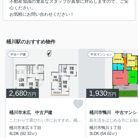
不動産知識の豊富なスタッフが真摯に対応しますので、ご安
心ください。
お気軽にお問い合わせください！
桶川駅のおすすめ物件
中古一戸建
中古マンション
2,680
1,930
万円
万円
桶川市末広 中古戸建
桶川市鴨川 中古マンシ
こだわりで選びたい方におすすめ。桶川市エリアで住まいをお探しなら「桶川市末広 中古戸建」。広々とした駐車スペースをご用意しています。3台まで駐車可。雰囲気溢れる4LDKの物件はこちらです。これから先、どんなお住まいで生活をしたいですか。あなたの希望にかなうお住まい探しを、ぜひ当社にお任せください。当社では様々な不動産をご用意しております。
桶川市末広３丁目
桶川市鴨川１丁目
4LDK (92.32㎡)
3LDK (54.02㎡)