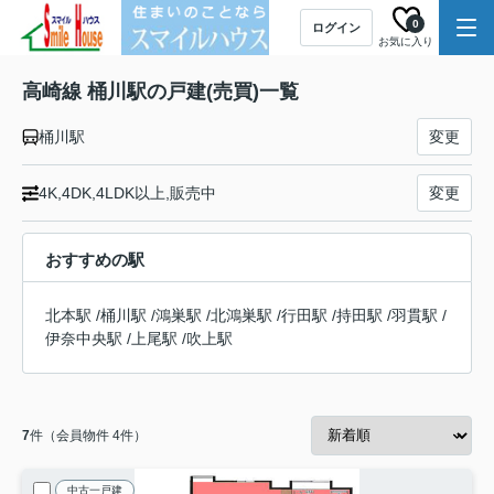
0
ログイン
お気に入り
高崎線 桶川駅の戸建(売買)一覧
桶川駅
変更
4K,4DK,4LDK以上,販売中
変更
おすすめの駅
北本駅
/
桶川駅
/
鴻巣駅
/
北鴻巣駅
/
行田駅
/
持田駅
/
羽貫駅
/
伊奈中央駅
/
上尾駅
/
吹上駅
7
件（会員物件 4件）
中古一戸建