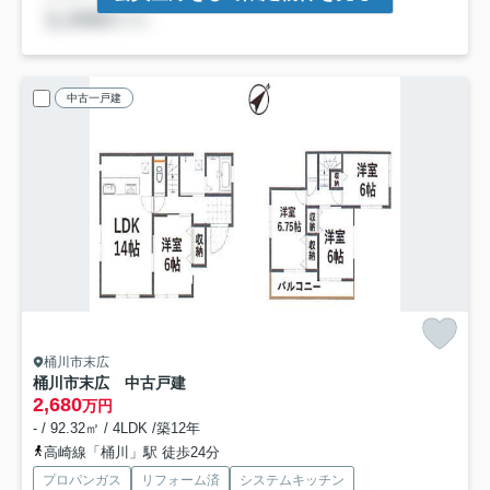
中古一戸建
桶川市末広
桶川市末広 中古戸建
2,680
万円
- / 92.32㎡ / 4LDK /築12年
高崎線「桶川」駅 徒歩24分
プロパンガス
リフォーム済
システムキッチン