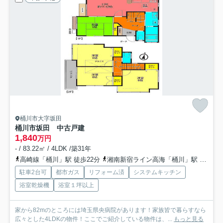
桶川市大字坂田
桶川市坂田 中古戸建
1,840
万円
- / 83.22㎡ / 4LDK /築31年
高崎線「桶川」駅 徒歩22分
湘南新宿ライン高海「桶川」駅 徒歩22分
駐車2台可
都市ガス
リフォーム済
システムキッチン
浴室乾燥機
浴室１坪以上
家から82mのところには埼玉県央病院があります！家族皆で暮らすなら
広々とした4LDKの物件！ここでご紹介している物件は、...
もっと見る