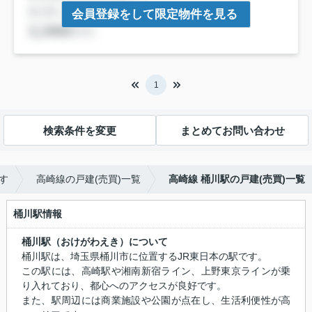
会員登録をして限定物件を見る
1
検索条件を変更
まとめてお問い合わせ
す
高崎線の戸建(売買)一覧
高崎線 桶川駅の戸建(売買)一覧
桶川駅情報
桶川駅（おけがわえき）について
桶川駅は、埼玉県桶川市に位置する
JR東日本
の駅です。
この駅には、
高崎駅や湘南新宿ライン、上野東京ライン
が乗
り入れており、都心へのアクセスが良好です。
また、駅周辺には商業施設や公園が点在し、生活利便性が高