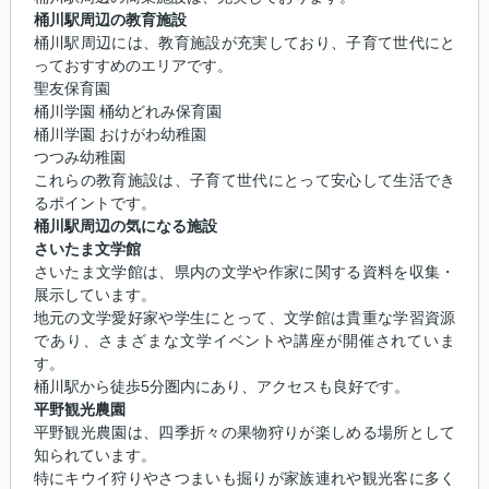
桶川駅周辺の教育施設
桶川駅周辺には、教育施設が充実しており、子育て世代にと
っておすすめのエリアです。
聖友保育園
桶川学園 桶幼どれみ保育園
桶川学園 おけがわ幼稚園
つつみ幼稚園
これらの教育施設は、子育て世代にとって安心して生活でき
るポイントです。
桶川駅周辺の気になる施設
さいたま文学館
さいたま文学館は、県内の文学や作家に関する資料を収集・
展示しています。
地元の文学愛好家や学生にとって、文学館は貴重な学習資源
であり、さまざまな文学イベントや講座が開催されていま
す。
桶川駅から徒歩5分圏内にあり、アクセスも良好です。
平野観光農園
平野観光農園は、四季折々の果物狩りが楽しめる場所として
知られています。
特にキウイ狩りやさつまいも掘りが家族連れや観光客に多く