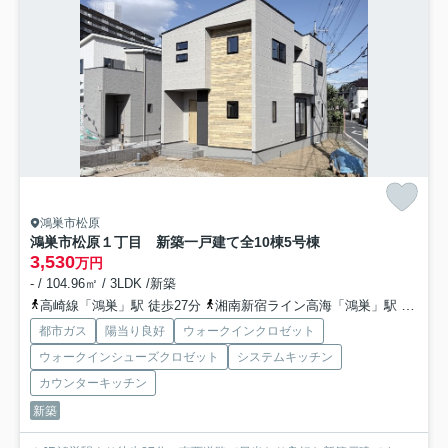
鴻巣市松原
鴻巣市松原１丁目 新築一戸建て全10棟
5号棟
3,530
万円
- / 104.96㎡ / 3LDK /新築
高崎線「鴻巣」駅 徒歩27分
湘南新宿ライン高海「鴻巣」駅 徒歩27分
都市ガス
陽当り良好
ウォークインクロゼット
ウォークインシューズクロゼット
システムキッチン
カウンターキッチン
新築