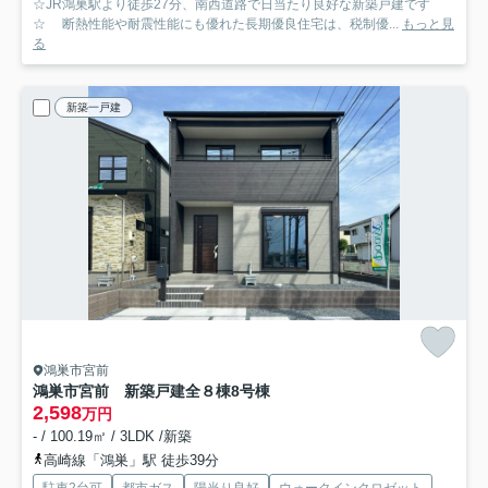
☆JR鴻巣駅より徒歩27分、南西道路で日当たり良好な新築戸建です
☆ 断熱性能や耐震性能にも優れた長期優良住宅は、税制優...
もっと見
る
新築一戸建
鴻巣市宮前
鴻巣市宮前 新築戸建全８棟
8号棟
2,598
万円
- / 100.19㎡ / 3LDK /新築
高崎線「鴻巣」駅 徒歩39分