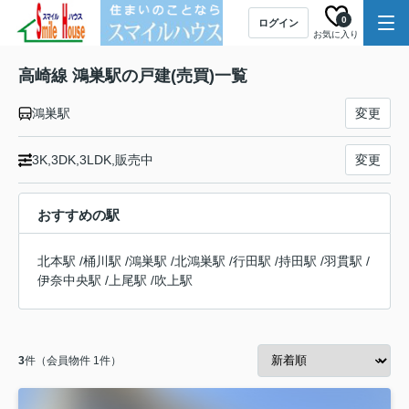
0
ログイン
お気に入り
高崎線 鴻巣駅の戸建(売買)一覧
鴻巣駅
変更
3K,3DK,3LDK,販売中
変更
おすすめの駅
北本駅
/
桶川駅
/
鴻巣駅
/
北鴻巣駅
/
行田駅
/
持田駅
/
羽貫駅
/
伊奈中央駅
/
上尾駅
/
吹上駅
3
件（会員物件 1件）