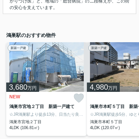
かりつけ医」と、地域の「総合病院」の二段構えが、この街
の安心を支えています。
鴻巣駅のおすすめ物件
新築一戸建
新築一戸建
3,680
4,980
万円
万円
NEW
鴻巣市宮地２丁目 新築一戸建て
☆JR鴻巣駅より徒歩13分、日当たり良好な敷地42坪の新築戸建です☆ ZEH水準住宅・耐震等級2で安心・快適な暮らしを♪ コンビニ徒歩5分、スーパー徒歩7分など住環境も良好♪ 鴻巣北小学校徒歩12分です。
鴻巣市宮地２丁目
鴻巣市本町５丁目
4LDK (106.81㎡)
4LDK (120.07㎡)