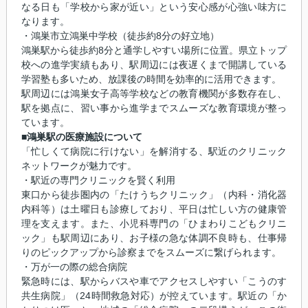
なる日も「学校から家が近い」という安心感が心強い味方に
なります。
・鴻巣市立鴻巣中学校（徒歩約8分の好立地）
鴻巣駅から徒歩約8分と通学しやすい場所に位置。県立トップ
校への進学実績もあり、駅周辺には夜遅くまで開講している
学習塾も多いため、放課後の時間を効率的に活用できます。
駅周辺には鴻巣女子高等学校などの教育機関が多数存在し、
駅を拠点に、習い事から進学までスムーズな教育環境が整っ
ています。
■鴻巣駅の医療施設について
「忙しくて病院に行けない」を解消する、駅近のクリニック
ネットワークが魅力です。
・駅近の専門クリニックを賢く利用
東口から徒歩圏内の「たけうちクリニック」（内科・消化器
内科等）は土曜日も診療しており、平日は忙しい方の健康管
理を支えます。また、小児科専門の「ひまわりこどもクリニ
ック」も駅周辺にあり、お子様の急な体調不良時も、仕事帰
りのピックアップから診察までをスムーズに繋げられます。
・万が一の際の総合病院
緊急時には、駅からバスや車でアクセスしやすい「こうのす
共生病院」（24時間救急対応）が控えています。駅近の「か