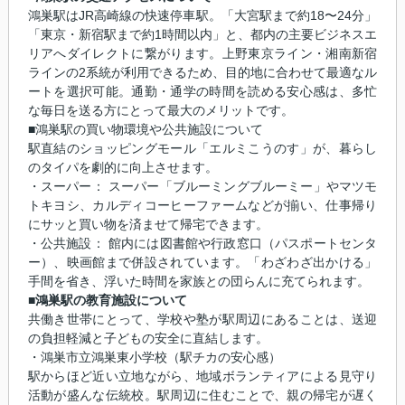
鴻巣駅はJR高崎線の快速停車駅。「大宮駅まで約18〜24分」
「東京・新宿駅まで約1時間以内」と、都内の主要ビジネスエ
リアへダイレクトに繋がります。上野東京ライン・湘南新宿
ラインの2系統が利用できるため、目的地に合わせて最適なル
ートを選択可能。通勤・通学の時間を読める安心感は、多忙
な毎日を送る方にとって最大のメリットです。
■鴻巣駅の買い物環境や公共施設について
駅直結のショッピングモール「エルミこうのす」が、暮らし
のタイパを劇的に向上させます。
・スーパー： スーパー「ブルーミングブルーミー」やマツモ
トキヨシ、カルディコーヒーファームなどが揃い、仕事帰り
にサッと買い物を済ませて帰宅できます。
・公共施設： 館内には図書館や行政窓口（パスポートセンタ
ー）、映画館まで併設されています。「わざわざ出かける」
手間を省き、浮いた時間を家族との団らんに充てられます。
■鴻巣駅の教育施設について
共働き世帯にとって、学校や塾が駅周辺にあることは、送迎
の負担軽減と子どもの安全に直結します。
・鴻巣市立鴻巣東小学校（駅チカの安心感）
駅からほど近い立地ながら、地域ボランティアによる見守り
活動が盛んな伝統校。駅周辺に住むことで、親の帰宅が遅く