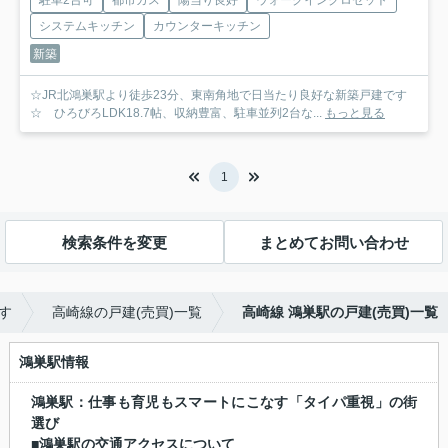
駐車2台可
都市ガス
陽当り良好
ウォークインクロゼット
システムキッチン
カウンターキッチン
新築
☆JR北鴻巣駅より徒歩23分、東南角地で日当たり良好な新築戸建です
☆ ひろびろLDK18.7帖、収納豊富、駐車並列2台な...
もっと見る
1
検索条件を変更
まとめてお問い合わせ
す
高崎線の戸建(売買)一覧
高崎線 鴻巣駅の戸建(売買)一覧
鴻巣駅情報
鴻巣駅：仕事も育児もスマートにこなす「タイパ重視」の街
選び
■鴻巣駅の交通アクセスについて