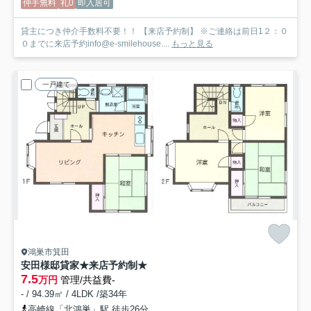
仲手無料
礼0
即入居可
貸主につき仲介手数料不要！！ 【来店予約制】 ※ご連絡は前日1２：０
０までに来店予約info@e-smilehouse....
もっと見る
一戸建て
鴻巣市箕田
安田様邸貸家★来店予約制★
7.5
万円
管理/共益費-
- / 94.39㎡ / 4LDK /築34年
高崎線「北鴻巣」駅 徒歩26分