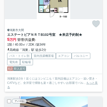
鴻巣市大間
エステートピアＮＲＴ
B102号室 ★来店予約制★
5
万円
管理/共益費-
1階 / 40.00㎡ / 2DK /築34年
高崎線「鴻巣」駅 徒歩2分
バス・トイレ別
室内洗濯機置場
エアコン
バルコニー
電気有
駐輪場
礼0
即入居可
鴻巣駅歩2分！近くにはコンビニも！室内設備はエアコン・追い焚き・
CATVなど。全洋室で掃除も楽々過ごしやすいお部屋でバル...
もっと見
る
アパート