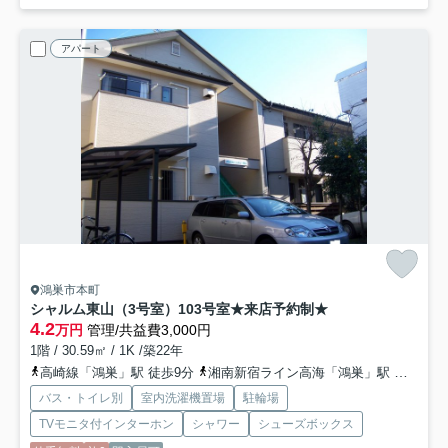
アパート
鴻巣市本町
シャルム東山（3号室）
103号室★来店予約制★
4.2
万円
管理/共益費3,000円
1階 / 30.59㎡ / 1K /築22年
高崎線「鴻巣」駅 徒歩9分
湘南新宿ライン高海「鴻巣」駅 徒歩9分
バス・トイレ別
室内洗濯機置場
駐輪場
TVモニタ付インターホン
シャワー
シューズボックス