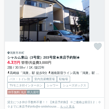
鴻巣市本町
シャルム東山（3号室）
203号室★来店予約制★
4.3
万円
管理/共益費3,000円
2階 / 30.59㎡ / 1K /築22年
高崎線「鴻巣」駅 徒歩9分
湘南新宿ライン高海「鴻巣」駅 徒歩9分
バス・トイレ別
室内洗濯機置場
駐輪場
TVモニタ付インターホン
シャワー
シューズボックス
仲手無料
礼0
即入居可
貸主につき仲介手数料不要！！ 【来店予約制】 ※ご連絡は前日1２：０
０までに来店予約info@e-smilehouse....
もっと見る